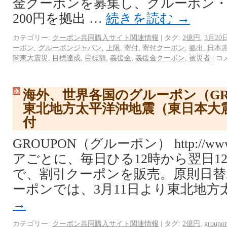
金クーポンを募集し、グルーポン
200円を拠出 …
続きを読む
→
カテゴリー:
クーポン共同購入サイト関連情報
|
タグ:
2億円
,
3月20
ーポン
,
グルーポンジャパン
,
上限
,
寄付
,
寄付クーポン
,
拠出
,
日本
関東大震災
,
目標達成
,
目標額
,
義援金
,
義援金クーポン
,
被災者
|
コ
海外、世界各国のグルーポン（GR
東北地方太平洋沖地震（東日本大
付
GROUPON（グルーポン） http://www.
アごとに、毎日ひる12時から翌日1
で、割引クーポンを販売。原則日替
ーポンでは、3月11日より東北地方
→
カテゴリー:
クーポン共同購入サイト関連情報
|
タグ:
2億円
,
groupo