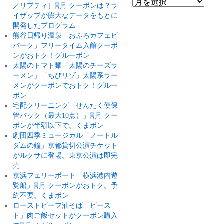
／リプティ］割引クーポンは？ラ
イザップが膨大なデータをもとに
開発したプログラム
熊谷日帰り温泉「おふろカフェビ
バーク」フリータイム入館クーポ
ンがおトク！グルーポン
太陽のトマト麺「太陽のチーズラ
ーメン」「ちびリゾ」太陽系ラー
メンがクーポンでおトク！グルー
ポン
宅配クリーニング「せんたく便保
管パック（最大10点）」割引クー
ポンが半額以下で。くまポン
劇団四季ミュージカル「ノートル
ダムの鐘」京都貸切公演チケット
がルクサに登場。東京公演は即完
売
京浜フェリーボート「横浜港内遊
覧船」割引クーポンがおトク。予
約不要。くまポン
ローストビーフ油そば「ビース
ト」肉ご飯セットがクーポン購入