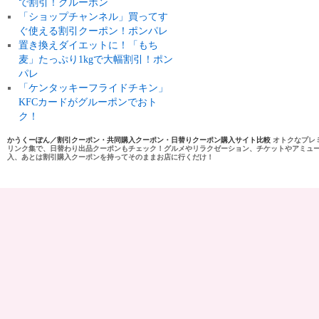
で割引！グルーポン
「ショップチャンネル」買ってす
ぐ使える割引クーポン！ポンパレ
置き換えダイエットに！「もち
麦」たっぷり1kgで大幅割引！ポン
パレ
「ケンタッキーフライドチキン」
KFCカードがグルーポンでおト
ク！
かうくーぽん／割引クーポン・共同購入クーポン・日替りクーポン購入サイト比較
オトクなプレ
リンク集で、日替わり出品クーポンもチェック！グルメやリラクゼーション、チケットやアミュ
入、あとは割引購入クーポンを持ってそのままお店に行くだけ！