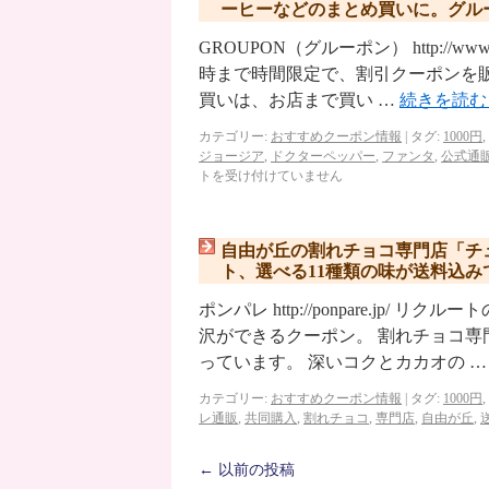
ーヒーなどのまとめ買いに。グル
GROUPON（グルーポン） http://ww
時まで時間限定で、割引クーポンを
買いは、お店まで買い …
続きを読
カテゴリー:
おすすめクーポン情報
|
タグ:
1000円
,
ジョージア
,
ドクターペッパー
,
ファンタ
,
公式通
トを受け付けていません
自由が丘の割れチョコ専門店「チ
ト、選べる11種類の味が送料込みで
ポンパレ http://ponpare.j
沢ができるクーポン。 割れチョコ
っています。 深いコクとカカオの 
カテゴリー:
おすすめクーポン情報
|
タグ:
1000円
,
レ通販
,
共同購入
,
割れチョコ
,
専門店
,
自由が丘
,
←
以前の投稿