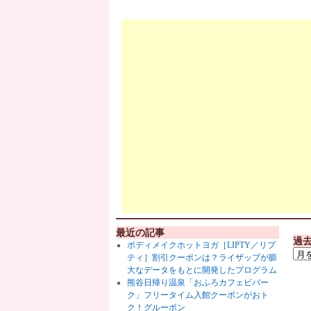
最近の記事
過
ボディメイクホットヨガ［LIPTY／リプ
ティ］割引クーポンは？ライザップが膨
大なデータをもとに開発したプログラム
熊谷日帰り温泉「おふろカフェビバー
ク」フリータイム入館クーポンがおト
ク！グルーポン