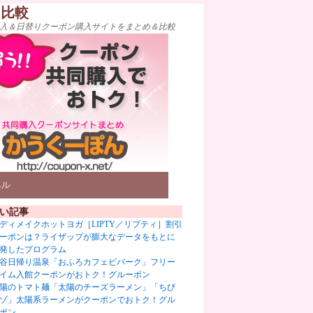
ト比較
入＆日替りクーポン購入サイトをまとめ＆比較
ベル
い記事
ディメイクホットヨガ［LIPTY／リプティ］割引
ーポンは？ライザップが膨大なデータをもとに
発したプログラム
谷日帰り温泉「おふろカフェビバーク」フリー
イム入館クーポンがおトク！グルーポン
陽のトマト麺「太陽のチーズラーメン」「ちび
ゾ」太陽系ラーメンがクーポンでおトク！グル
ポン