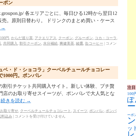
ーポン
w.groupon.jp/ 各エリアごとに、毎日ひる12時から翌日12
販売。原則日替わり。 ドリンクのまとめ買い・ケース
む
→
100円
,
からだ巡り茶
,
アクエリアス
,
クーポン
,
グルーポン
,
コカ・コーラ
,
販
,
共同購入
,
割引クーポン
,
水分補給
,
爽健美茶
,
綾鷹
,
缶コーヒー
|
コメン
ュベ・ド・ショコラ」クーベルチュールチョコレー
1000円。ポンパレ
p/ リクルートの割引チケット共同購入サイト。新しい体験、プチ贅
注目
専門店のお取り寄せスイーツが、ポンパレで大人気とな
100
ぽ
…
続きを読む
→
ー
お取り寄せ
,
クーベルチュールチョコレート
,
スイーツ
,
ポンパレ
,
ポンパ
ーポ
送料込み
|
コメントを受け付けていません
ン
ッ
レ