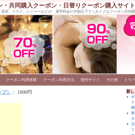
ン・共同購入クーポン・日替りクーポン購入サイ
、美容、リラク、レジャーなどが、通常料金の半額以下で！おトクなクーポン共同購
クーポン利用体験
クーポン利用方法
便利サイト
その他
トラ
新し
ップ）
： 1000円
ボ
ク
開
熊
タ
太
リ
ー