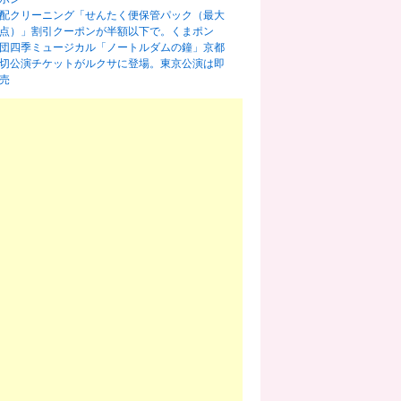
配クリーニング「せんたく便保管パック（最大
0点）」割引クーポンが半額以下で。くまポン
団四季ミュージカル「ノートルダムの鐘」京都
切公演チケットがルクサに登場。東京公演は即
売