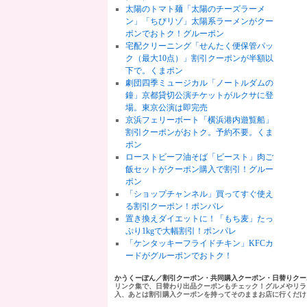
太陽のトマト麺「太陽のチーズラーメ
ン」「ちびリゾ」太陽系ラーメンがクー
ポンでおトク！グルーポン
宅配クリーニング「せんたく便保管パッ
ク（最大10点）」割引クーポンが半額以
下で。くまポン
劇団四季ミュージカル「ノートルダムの
鐘」京都貸切公演チケットがルクサに登
場。東京公演は即完売
京浜フェリーボート「横浜港内遊覧船」
割引クーポンがおトク。予約不要。くま
ポン
ローストビーフ油そば「ビースト」肉ご
飯セットがクーポン購入で割引！グルー
ポン
「ショップチャンネル」買ってすぐ使え
る割引クーポン！ポンパレ
置き換えダイエットに！「もち麦」たっ
ぷり1kgで大幅割引！ポンパレ
「ケンタッキーフライドチキン」KFCカ
ードがグルーポンでおトク！
かうくーぽん／割引クーポン・共同購入クーポン・日替りク
リンク集で、日替わり出品クーポンもチェック！グルメやリラ
入、あとは割引購入クーポンを持ってそのままお店に行くだけ