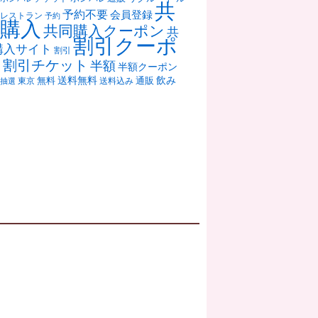
共
予約不要
会員登録
レストラン
予約
購入
共同購入クーポン
共
割引クーポ
購入サイト
割引
ン
割引チケット
半額
半額クーポン
送料無料
飲み
通販
東京
無料
抽選
送料込み