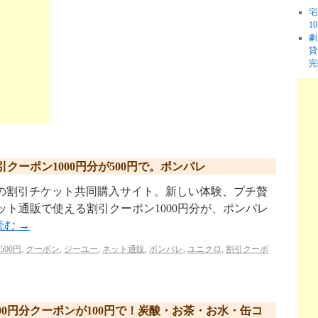
宅
1
劇
貸
完
クーポン1000円分が500円で。ポンパレ
p/ リクルートの割引チケット共同購入サイト。新しい体験、プチ贅
ット通販で使える割引クーポン1000円分が、ポンパレ
読む
→
500円
,
クーポン
,
ジーユー
,
ネット通販
,
ポンパレ
,
ユニクロ
,
割引クーポ
00円分クーポンが100円で！炭酸・お茶・お水・缶コ