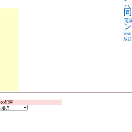
クサ
同
同
完売
放題
去の記事