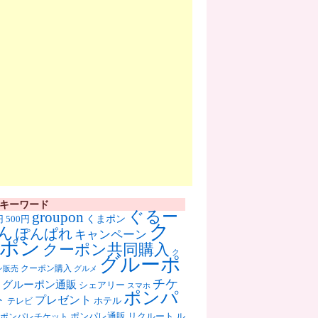
キーワード
ぐるー
groupon
くまポン
円
500円
ク
ん
ぽんぱれ
キャンペーン
ポン
クーポン共同購入
ク
グルーポ
クーポン購入
ン販売
グルメ
チケ
グルーポン通販
シェアリー
スマホ
ポンパ
ト
プレゼント
ホテル
テレビ
ポンパレ通販
リクルート
ル
ポンパレチケット