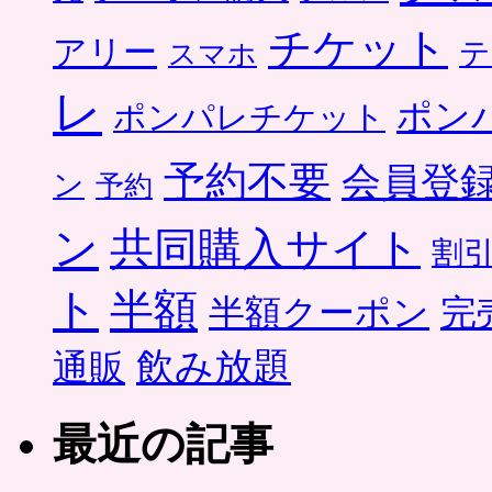
チケット
アリー
テ
スマホ
レ
ポン
ポンパレチケット
予約不要
会員登
ン
予約
ン
共同購入サイト
割
ト
半額
半額クーポン
完
飲み放題
通販
最近の記事