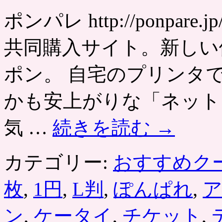
プ
ア
ポンパレ http://ponpa
イ
ス）・
共同購入サイト。新しい
ク
レ
ー
ポン。 自宅のプリンタ
プ
の
かも安上がりな「ネット
ク
ー
ポ
気 …
続きを読む
→
ン
「ブ
ル
カテゴリー:
おすすめク
ー
シ
ー
枚
,
1円
,
L判
,
ぽんぱれ
,
ル
／
ン
,
ケータイ
,
チケット
,
池
袋