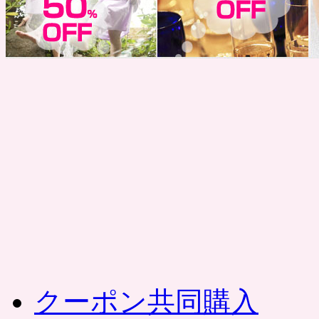
コ
ン
テ
ン
ツ
へ
ス
キ
ッ
プ
クーポン共同購入