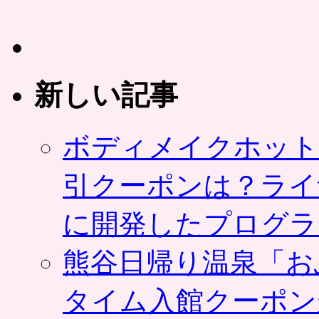
館
の
つ
い
で
に
新しい記事
も。
東
池
ボディメイクホット
袋
駅
か
引クーポンは？ライ
ら
直
に開発したプログラ
結。
グ
ル
熊谷日帰り温泉「お
ー
ポ
ン
タイム入館クーポン
は