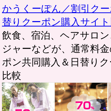
かうくーぽん／割引クー
替りクーポン購入サイト
飲食、宿泊、ヘアサロン
ジャーなどが、通常料金
ポン共同購入＆日替りク
比較