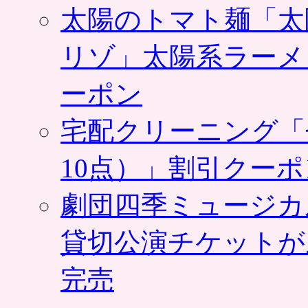
太陽のトマト麺「太
リゾ」太陽系ラーメ
ーポン
宅配クリーニング「
10点）」割引クー
劇団四季ミュージカ
貸切公演チケットが
完売