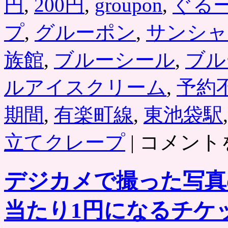
円
,
200円
,
groupon
,
ぐる
プ
,
グルーポン
,
サンシャ
族館
,
ブルーシール
,
ブル
ルアイスクリーム
,
予約
期間
,
有楽町線
,
東池袋駅
ソ
立てクレープ
|
コメント
フ
ト
ク
デジカメで撮った写真
リ
ー
ム
当たり1円になるチケ
（カ
ッ