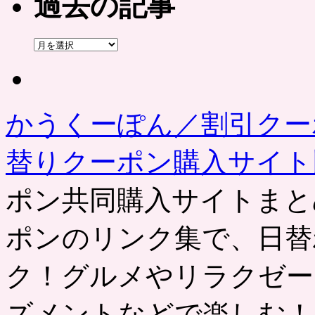
過去の記事
過
去
の
記
事
かうくーぽん／割引クー
替りクーポン購入サイ
ポン共同購入サイトまと
ポンのリンク集で、日替
ク！グルメやリラクゼー
ズメントなどで楽しむ！