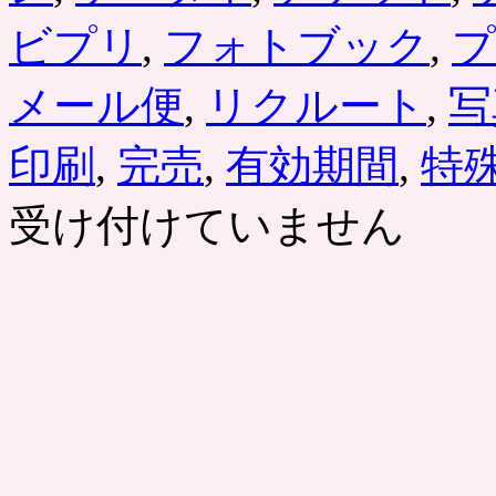
サ
ビプリ
,
フォトブック
,
プ
ン
シ
ャ
メール便
,
リクルート
,
写
イ
ン
印刷
,
完売
,
有効期間
,
特
シ
テ
ィ
受け付けていません
店」
が
人
気。
サ
ン
シ
ャ
イ
ン
水
族