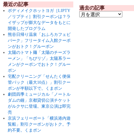
最近の記事
過去の記事
ボディメイクホットヨガ［LIPTY
／リプティ］割引クーポンは？ラ
イザップが膨大なデータをもとに
開発したプログラム
熊谷日帰り温泉「おふろカフェビ
バーク」フリータイム入館クーポ
ンがおトク！グルーポン
太陽のトマト麺「太陽のチーズラ
ーメン」「ちびリゾ」太陽系ラー
メンがクーポンでおトク！グルー
ポン
宅配クリーニング「せんたく便保
管パック（最大10点）」割引クー
ポンが半額以下で。くまポン
劇団四季ミュージカル「ノートル
ダムの鐘」京都貸切公演チケット
がルクサに登場。東京公演は即完
売
京浜フェリーボート「横浜港内遊
覧船」割引クーポンがおトク。予
約不要。くまポン