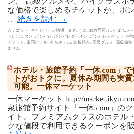
ン。 高級グルメや、ハイクラスホ
な価格で楽しめるチケットが、ポ
…
続きを読む
→
カテゴリー:
キャンペーン情報
|
タグ:
うに
,
お寿司屋
,
ぽんぱれ
,
ハ
トロポリタン
,
ポンパレ
,
ポンパレクーポン
,
ポンパレチケット
,
伊
チケット
,
帝国ホテル
,
有名ホテル
,
鉄板焼き
,
高級グルメ
,
高級旅館
ません
ホテル・旅館予約「一休.com」
トがおトクに。夏休み期間も実質1
可能。一休マーケット
一休マーケット http://market.ikyu
泉旅館予約サイト「一休.com」の
イト。プレミアムクラスのホテル
クな値段で利用できるクーポンを販