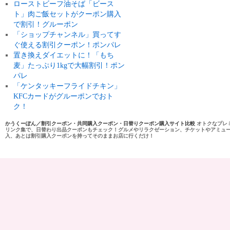
ローストビーフ油そば「ビース
ト」肉ご飯セットがクーポン購入
で割引！グルーポン
「ショップチャンネル」買ってす
ぐ使える割引クーポン！ポンパレ
置き換えダイエットに！「もち
麦」たっぷり1kgで大幅割引！ポン
パレ
「ケンタッキーフライドチキン」
KFCカードがグルーポンでおト
ク！
かうくーぽん／割引クーポン・共同購入クーポン・日替りクーポン購入サイト比較
オトクなプレ
リンク集で、日替わり出品クーポンもチェック！グルメやリラクゼーション、チケットやアミュ
入、あとは割引購入クーポンを持ってそのままお店に行くだけ！