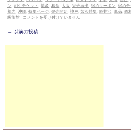
ン
,
割引チケット
,
博多
,
和食
,
大阪
,
完売続出
,
宿泊クーポン
,
宿泊チ
都内
,
沖縄
,
特集ページ
,
発売開始
,
神戸
,
贅沢特集
,
軽井沢
,
逸品
,
鉄
級旅館
|
コメントを受け付けていません
←
以前の投稿