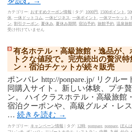
を読む
→
カテゴリー:
おすすめクーポン情報
|
タグ:
1000円
,
1500ポイント
,
5
休
,
一休ドットコム
,
一休ビジネス
,
一休ポイント
,
一休マーケット
,
ン
,
割引クーポン
,
夏休み
,
夏休み期間
,
宿泊予約
,
旅館予約
,
温泉旅
受け付けていません
有名ホテル・高級旅館・逸品が、
トクな値段で。完売続出の贅沢特
ン・宿泊チケットが続々販売
ポンパレ http://ponpare.jp/ 
同購入サイト。新しい体験、プチ
ン。 ハイクラスホテル・高級旅館
宿泊クーポンや、高級グルメ・レ
…
続きを読む
→
カテゴリー:
キャンペーン情報
|
タグ:
12時
,
pompare
,
ponpare
,
ぽん
フレンチ
,
ポンパレ
,
リゾートホテル
,
レストラン
,
中華
,
九州
,
仙台
,