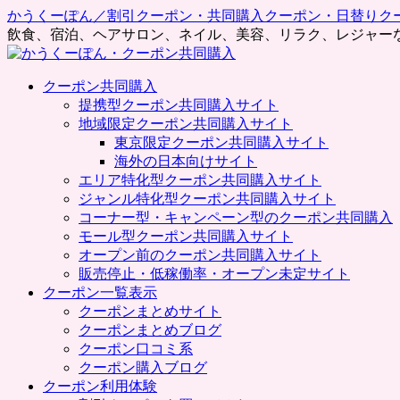
かうくーぽん／割引クーポン・共同購入クーポン・日替りク
飲食、宿泊、ヘアサロン、ネイル、美容、リラク、レジャー
コ
クーポン共同購入
ン
提携型クーポン共同購入サイト
テ
地域限定クーポン共同購入サイト
ン
東京限定クーポン共同購入サイト
ツ
海外の日本向けサイト
へ
エリア特化型クーポン共同購入サイト
ス
ジャンル特化型クーポン共同購入サイト
キ
コーナー型・キャンペーン型のクーポン共同購入
ッ
モール型クーポン共同購入サイト
プ
オープン前のクーポン共同購入サイト
販売停止・低稼働率・オープン未定サイト
クーポン一覧表示
クーポンまとめサイト
クーポンまとめブログ
クーポン口コミ系
クーポン購入ブログ
クーポン利用体験