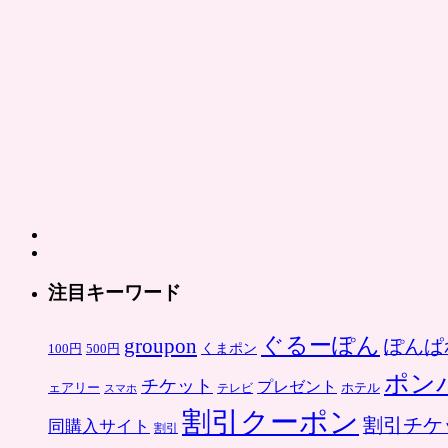
泊
チ
ケ
ッ
ト
が
続々
販
売
は
注目キーワード
ぐるーぽん
groupon
ぽんぱ
くまポン
100円
500円
ポン
チケット
プレゼント
ホテル
ェアリー
スマホ
テレビ
割引クーポン
割引チケ
同購入サイト
割引