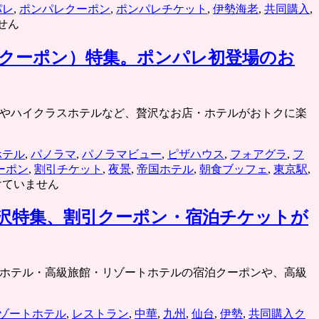
パレ
,
ポンパレクーポン
,
ポンパレチケット
,
伊勢海老
,
共同購入
,
せん
クーポン）特集。ポンパレ初登場のお
高級グルメやハイクラスホテルなど、贅沢なお店・ホテルがおトクに楽
ホテル
,
パノラマ
,
パノラマビュー
,
ピザハウス
,
フォアグラ
,
フ
ーポン
,
割引チケット
,
夜景
,
帝国ホテル
,
朝食ブッフェ
,
東京駅
,
けていません
沢特集、割引クーポン・宿泊チケットが
ハイクラスホテル・高級旅館・リゾートホテルの宿泊クーポンや、高級
ゾートホテル
,
レストラン
,
中華
,
九州
,
仙台
,
伊勢
,
共同購入ク