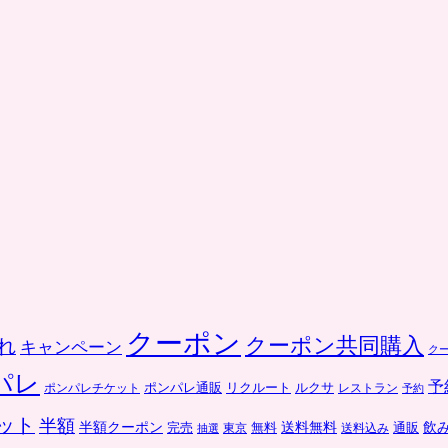
クーポン
クーポン共同購入
れ
キャンペーン
ク
パレ
予
ポンパレ通販
リクルート
ルクサ
ポンパレチケット
レストラン
予約
ット
半額
送料無料
飲
半額クーポン
完売
通販
東京
無料
抽選
送料込み