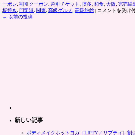
ーポン
,
割引クーポン
,
割引チケット
,
博多
,
和食
,
大阪
,
完売続
有
板焼き
,
門司港
,
関東
,
高級グルメ
,
高級旅館
|
コメントを受け
名
←
以前の投稿
ホ
テ
ル・
高
級
旅
館・
逸
品
が、
ポ
ン
パ
レ
だ
け
新しい記事
の
お
ボディメイクホットヨガ［LIPTY／リプティ］