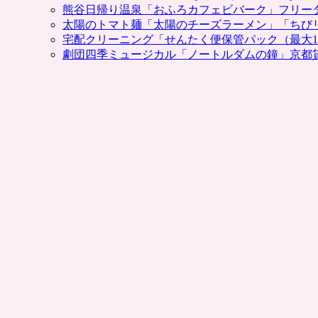
ト
熊谷日帰り温泉「おふろカフェビバーク」フリー
ク
太陽のトマト麺「太陽のチーズラーメン」「ちび
な
宅配クリーニング「せんたく便保管パック（最大1
値
劇団四季ミュージカル「ノートルダムの鐘」京都
段
で。
完
売
続
出
の
贅
沢
特
集、
割
引
ク
ー
ポ
ン・
宿