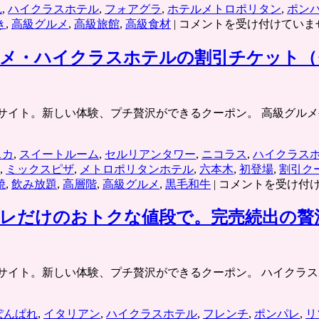
れ
,
ハイクラスホテル
,
フォアグラ
,
ホテルメトロポリタン
,
ポン
ポ
き
,
高級グルメ
,
高級旅館
,
高級食材
|
コメントを受け付けていま
ン
パ
ルメ・ハイクラスホテルの割引チケット（
レ
「有
名
チケット共同購入サイト。新しい体験、プチ贅沢ができるクーポン。 
ホ
テ
ル・
スカ
,
スイートルーム
,
セルリアンタワー
,
ニコラス
,
ハイクラス
高
,
ミックスピザ
,
メトロポリタンホテル
,
六本木
,
初登場
,
割引ク
級
「厳
焼
,
飲み放題
,
高層階
,
高級グルメ
,
黒毛和牛
|
コメントを受け付
食
選！
材
贅
パレだけのおトクな値段で。完売続出の贅
が
沢
続々
特
た
集」
ま
チケット共同購入サイト。新しい体験、プチ贅沢ができるクーポン。 
ポ
に
ン
は…
パ
贅
ぽんぱれ
,
イタリアン
,
ハイクラスホテル
,
フレンチ
,
ポンパレ
,
リ
レ