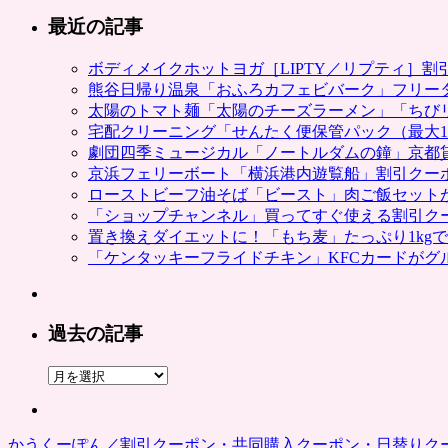
最近の記事
ボディメイクホットヨガ［LIPTY／リプティ］
熊谷日帰り温泉「おふろカフェビバーク」フリー
太陽のトマト麺「太陽のチーズラーメン」「ちび
宅配クリーニング「せんたく便保管パック（最大1
劇団四季ミュージカル「ノートルダムの鐘」京都
京浜フェリーボート「横浜港内遊覧船」割引クー
ローストビーフ油そば「ビースト」肉ご飯セット
「ショップチャンネル」買ってすぐ使える割引ク
置き換えダイエットに！「もち麦」たっぷり1kg
「ケンタッキーフライドチキン」KFCカードがグ
過去の記事
過
去
の
記
かうくーぽん／割引クーポン・共同購入クーポン・日替りク