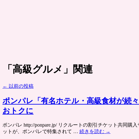
「
高級グルメ
」関連
←
以前の投稿
ポンパレ「有名ホテル・高級食材が続々
おトクに
ポンパレ http://ponpare.jp/ リクルートの割引
ットが、ポンパレで特集されて …
続きを読む
→