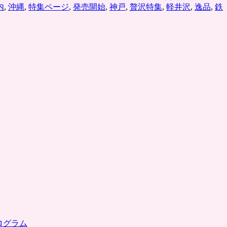
内
,
沖縄
,
特集ページ
,
発売開始
,
神戸
,
贅沢特集
,
軽井沢
,
逸品
,
鉄
ログラム