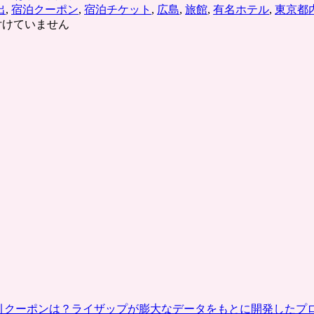
沢
出
,
宿泊クーポン
,
宿泊チケット
,
広島
,
旅館
,
有名ホテル
,
東京都
で
特
付けていません
高
集」
級
鉄
グ
板
ル
焼
メ・
き・
ハ
お
イ
寿
ク
司
ラ
屋・
ス
ハ
ホ
イ
テ
ク
ル
ラ
の
ス
割
ホ
引
テ
チ
ル・
ケ
高
ッ
級
ト
割引クーポンは？ライザップが膨大なデータをもとに開発したプ
旅