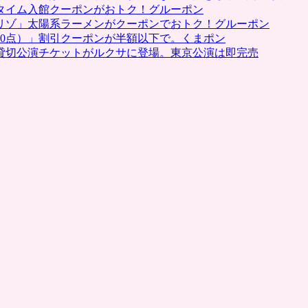
（ク
タイム入館クーポンがおトク！グルーポン
館
ー
リゾ」太陽系ラーメンがクーポンでおトク！グルーポン
な
ポ
0点）」割引クーポンが半額以下で。くまポン
ど
ン）
貸切公演チケットがルクサに登場。東京公演は即完売
が
特
お
集。
ト
ポ
ク
ン
に
パ
は
レ
初
登
場
の
お
店・
ホ
テ
ル
も
は