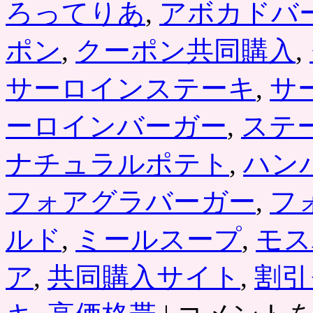
ろってりあ
,
アボカドバ
ポン
,
クーポン共同購入
,
サーロインステーキ
,
サ
ーロインバーガー
,
ステ
ナチュラルポテト
,
ハン
フォアグラバーガー
,
フ
ルド
,
ミールスープ
,
モス
ア
,
共同購入サイト
,
割引
「サ