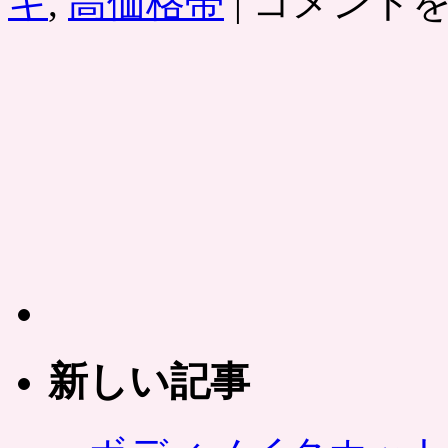
キ
,
高価格帯
|
コメント
ー
ロ
イ
ン
ス
テ
ー
キ
バ
ー
ガ
ー」
に
ナ
チ
ュ
ラ
ル
新しい記事
ポ
テ
ト・
ミ