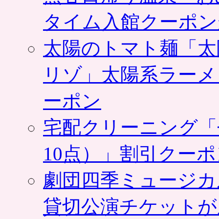
タイム入館クーポン
太陽のトマト麺「太
リゾ」太陽系ラーメ
ーポン
宅配クリーニング「
10点）」割引クー
劇団四季ミュージカ
貸切公演チケットが