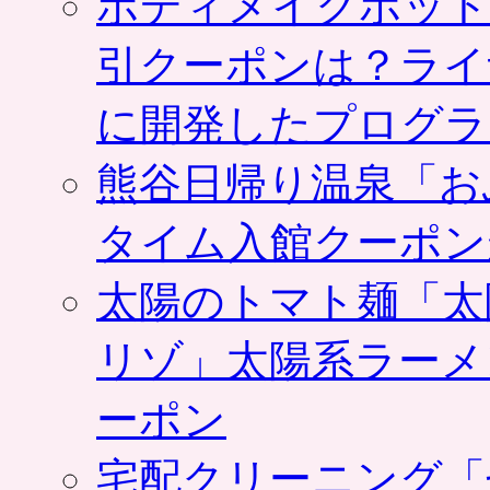
ボディメイクホット
ー
ル
引クーポンは？ライ
ス
ー
に開発したプログラ
プ
が
付
熊谷日帰り温泉「お
い
た
デ
タイム入館クーポン
ィ
ナ
太陽のトマト麺「太
ー
セ
ッ
リゾ」太陽系ラーメ
ト
が
ーポン
期
間
限
宅配クリーニング「
定