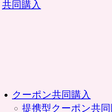
コ
ン
テ
ン
ツ
へ
ス
キ
ッ
プ
クーポン共同購入
提携型クーポン共同