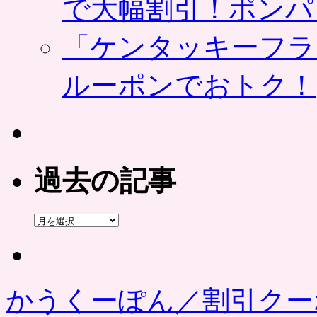
で大幅割引！ポンパ
「ケンタッキーフラ
ルーポンでおトク！
過去の記事
過
去
の
記
事
かうくーぽん／割引クー