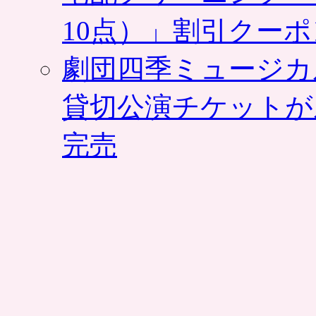
で、
10点）」割引クー
ロ
ッ
テ
劇団四季ミュージカ
リ
ア
（割
貸切公演チケットが
引
ク
完売
ー
ポ
ン
あ
り）。
高
級
志
向
の
ハ
ン