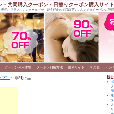
ン・共同購入クーポン・日替りクーポン購入サイ
、美容、リラク、レジャーなどが、通常料金の半額以下で！おトクなクーポン共同購
クーポン利用体験
クーポン利用方法
便利サイト
その他
トラ
新し
ップ）
： 非純正品
ボ
ク
開
熊
タ
太
リ
ー