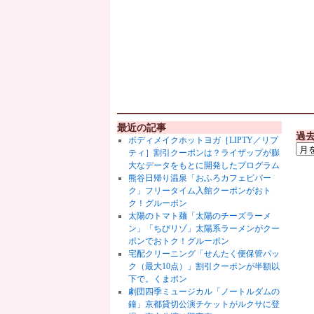
最近の記事
過
ボディメイクホットヨガ［LIPTY／リプ
ティ］割引クーポンは？ライザップが膨
大なデータをもとに開発したプログラム
熊谷日帰り温泉「おふろカフェビバー
ク」フリータイム入館クーポンがおト
ク！グルーポン
太陽のトマト麺「太陽のチーズラーメ
ン」「ちびリゾ」太陽系ラーメンがクー
ポンでおトク！グルーポン
宅配クリーニング「せんたく便保管パッ
ク（最大10点）」割引クーポンが半額以
下で。くまポン
劇団四季ミュージカル「ノートルダムの
鐘」京都貸切公演チケットがルクサに登