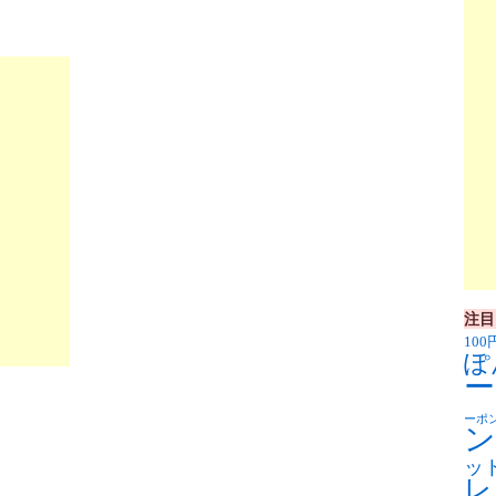
注目
100
ぽ
ー
ーポ
ン
ッ
レ