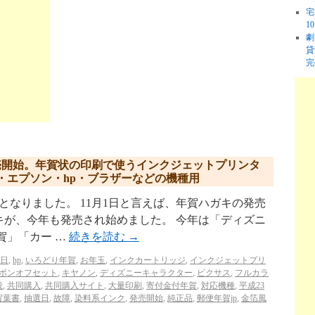
宅
1
劇
貸
完
発売開始。年賀状の印刷で使うインクジェットプリンタ
・エプソン・hp・ブラザーなどの機種用
月となりました。 11月1日と言えば、年賀ハガキの発売
キが、今年も発売され始めました。 今年は「ディズニ
賀」「カー …
続きを読む
→
1日
,
hp
,
いろどり年賀
,
お年玉
,
インクカートリッジ
,
インクジェットプリ
ボンオフセット
,
キヤノン
,
ディズニーキャラクター
,
ピクサス
,
フルカラ
段
,
共同購入
,
共同購入サイト
,
大量印刷
,
寄付金付年賀
,
対応機種
,
平成23
賀葉書
,
抽選日
,
故障
,
染料系インク
,
発売開始
,
純正品
,
郵便年賀jp
,
金箔風