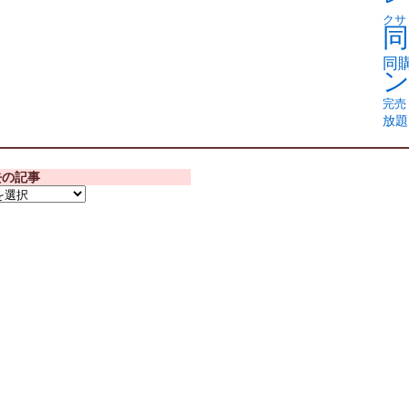
クサ
同
同
完売
放題
去の記事