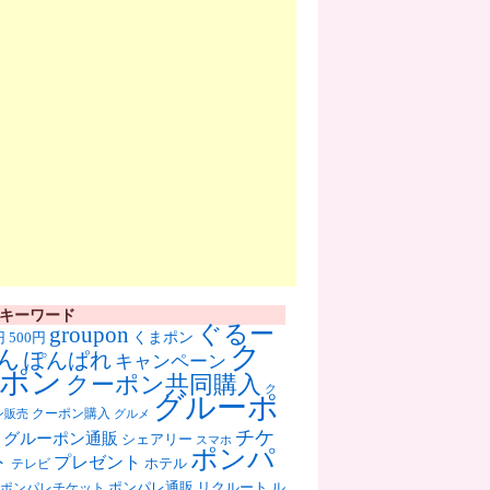
キーワード
ぐるー
groupon
くまポン
円
500円
ク
ん
ぽんぱれ
キャンペーン
ポン
クーポン共同購入
ク
グルーポ
クーポン購入
ン販売
グルメ
チケ
グルーポン通販
シェアリー
スマホ
ポンパ
ト
プレゼント
ホテル
テレビ
ポンパレ通販
リクルート
ル
ポンパレチケット