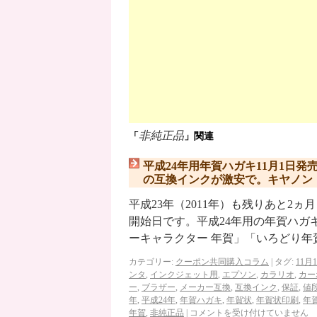
非純正品
「
」関連
平成24年用年賀ハガキ11月1日
の互換インクが激安で。キヤノン
平成23年（2011年）も残りあと2ヵ
開始日です。平成24年用の年賀ハガ
ーキャラクター 年賀」「いろどり年
カテゴリー:
クーポン共同購入コラム
|
タグ:
11月
ンタ
,
インクジェット用
,
エプソン
,
カラリオ
,
カー
ー
,
ブラザー
,
メーカー互換
,
互換インク
,
保証
,
値
年
,
平成24年
,
年賀ハガキ
,
年賀状
,
年賀状印刷
,
年
年賀
,
非純正品
|
コメントを受け付けていません