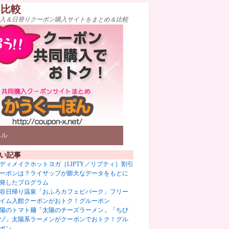
ト比較
入＆日替りクーポン購入サイトをまとめ＆比較
ベル
い記事
ディメイクホットヨガ［LIPTY／リプティ］割引
ーポンは？ライザップが膨大なデータをもとに
発したプログラム
谷日帰り温泉「おふろカフェビバーク」フリー
イム入館クーポンがおトク！グルーポン
陽のトマト麺「太陽のチーズラーメン」「ちび
ゾ」太陽系ラーメンがクーポンでおトク！グル
ポン