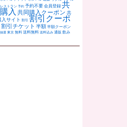
共
予約不要
会員登録
レストラン
予約
購入
共同購入クーポン
共
割引クーポ
購入サイト
割引
ン
割引チケット
半額
半額クーポン
送料無料
飲み
通販
東京
無料
抽選
送料込み