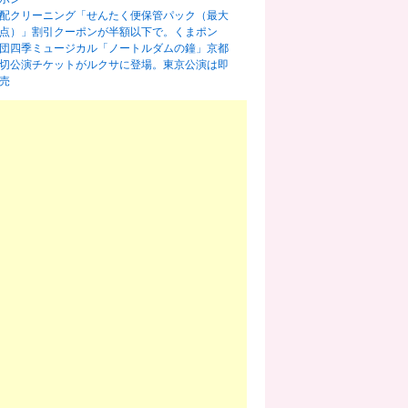
配クリーニング「せんたく便保管パック（最大
0点）」割引クーポンが半額以下で。くまポン
団四季ミュージカル「ノートルダムの鐘」京都
切公演チケットがルクサに登場。東京公演は即
売