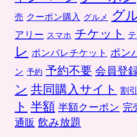
グ
クーポン購入
売
グルメ
チケット
アリー
テ
スマホ
レ
ポン
ポンパレチケット
予約不要
会員登
ン
予約
ン
共同購入サイト
割
ト
半額
半額クーポン
完
飲み放題
通販