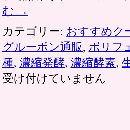
む
→
カテゴリー:
おすすめク
グルーポン通販
,
ポリフ
種
,
濃縮発酵
,
濃縮酵素
,
受け付けていません