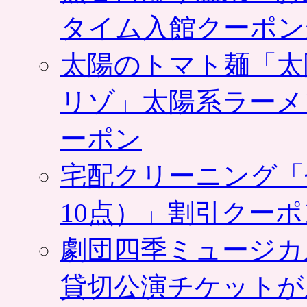
タイム入館クーポン
太陽のトマト麺「太
リゾ」太陽系ラーメ
ーポン
宅配クリーニング「
10点）」割引クー
劇団四季ミュージカ
貸切公演チケットが