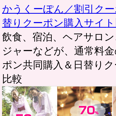
かうくーぽん／割引クー
替りクーポン購入サイト
飲食、宿泊、ヘアサロン
ジャーなどが、通常料金
ポン共同購入＆日替りク
比較