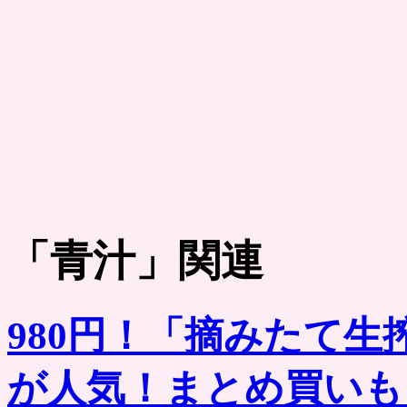
「
青汁
」関連
980円！「摘みたて生搾
が人気！まとめ買いも