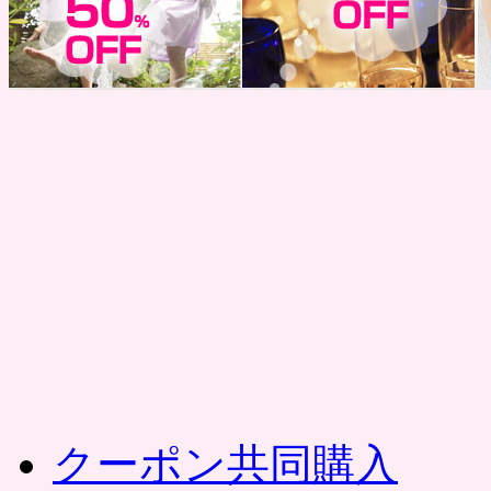
コ
ン
テ
ン
ツ
へ
ス
キ
ッ
プ
クーポン共同購入