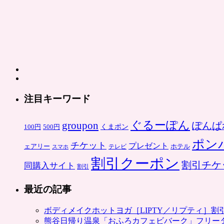
注目キーワード
ぐるーぽん
groupon
ぽんぱ
くまポン
100円
500円
ポン
チケット
プレゼント
ホテル
ェアリー
スマホ
テレビ
割引クーポン
割引チケ
同購入サイト
割引
最近の記事
ボディメイクホットヨガ［LIPTY／リプティ］
熊谷日帰り温泉「おふろカフェビバーク」フリー