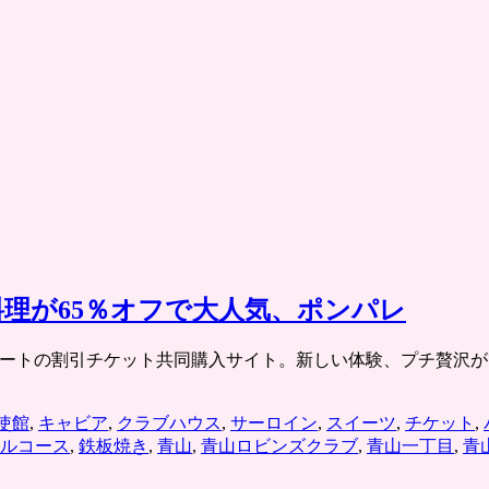
理が65％オフで大人気、ポンパレ
e.jp/ リクルートの割引チケット共同購入サイト。新しい体験、プ
使館
,
キャビア
,
クラブハウス
,
サーロイン
,
スイーツ
,
チケット
,
ルコース
,
鉄板焼き
,
青山
,
青山ロビンズクラブ
,
青山一丁目
,
青