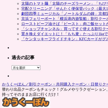
太陽のトマト麺「太陽のチーズラーメン」「ちび
宅配クリーニング「せんたく便保管パック（最大1
劇団四季ミュージカル「ノートルダムの鐘」京都
京浜フェリーボート「横浜港内遊覧船」割引クー
ローストビーフ油そば「ビースト」肉ご飯セット
「ショップチャンネル」買ってすぐ使える割引ク
置き換えダイエットに！「もち麦」たっぷり1kg
「ケンタッキーフライドチキン」KFCカードがグ
過去の記事
過
去
の
記
かうくーぽん／割引クーポン・共同購入クーポン・日替りク
事
替わり出品クーポンもチェック！グルメやリラクゼーション
持ってそのままお店に行くだけ！