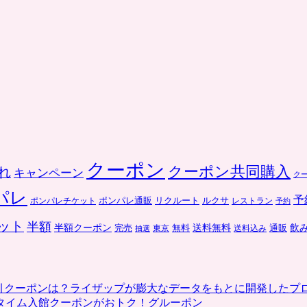
クーポン
クーポン共同購入
れ
キャンペーン
ク
パレ
予
ポンパレ通販
リクルート
ルクサ
ポンパレチケット
レストラン
予約
ット
半額
送料無料
飲
半額クーポン
完売
通販
東京
無料
抽選
送料込み
割引クーポンは？ライザップが膨大なデータをもとに開発したプ
タイム入館クーポンがおトク！グルーポン