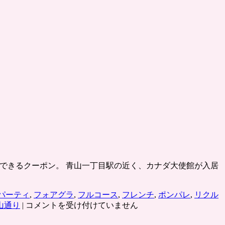
チ贅沢ができるクーポン。 青山一丁目駅の近く、カナダ大使館が入居
パーティ
,
フォアグラ
,
フルコース
,
フレンチ
,
ポンパレ
,
リクル
青
山通り
|
コメントを受け付けていません
山