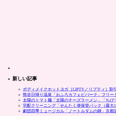
新しい記事
ボディメイクホットヨガ［LIPTY／リプティ］
熊谷日帰り温泉「おふろカフェビバーク」フリー
太陽のトマト麺「太陽のチーズラーメン」「ちび
宅配クリーニング「せんたく便保管パック（最大1
劇団四季ミュージカル「ノートルダムの鐘」京都