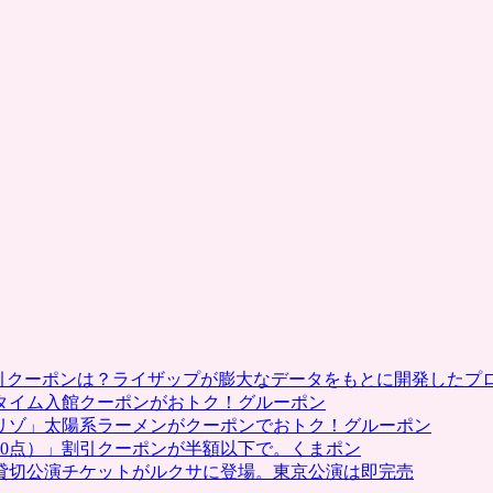
割引クーポンは？ライザップが膨大なデータをもとに開発したプ
タイム入館クーポンがおトク！グルーポン
リゾ」太陽系ラーメンがクーポンでおトク！グルーポン
0点）」割引クーポンが半額以下で。くまポン
貸切公演チケットがルクサに登場。東京公演は即完売