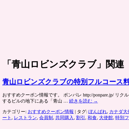
「
青山ロビンズクラブ
」関連
青山ロビンズクラブの特別フルコース料
おすすめクーポン情報です。 ポンパレ http://ponpar
するビルの地下にある「青山 …
続きを読む
→
カテゴリー:
おすすめクーポン情報
|
タグ:
ぽんぱれ
,
カナダ大
ート
,
レストラン
,
会員制
,
共同購入
,
割引
,
和食
,
大使館
,
特別フ