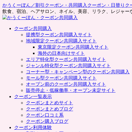
かうくーぽん／割引クーポン・共同購入クーポン・日替りク
飲食、宿泊、ヘアサロン、ネイル、美容、リラク、レジャー
コ
クーポン共同購入
ン
提携型クーポン共同購入サイト
テ
地域限定クーポン共同購入サイト
ン
東京限定クーポン共同購入サイト
ツ
海外の日本向けサイト
へ
エリア特化型クーポン共同購入サイト
ス
ジャンル特化型クーポン共同購入サイト
キ
コーナー型・キャンペーン型のクーポン共同購入
ッ
モール型クーポン共同購入サイト
プ
オープン前のクーポン共同購入サイト
販売停止・低稼働率・オープン未定サイト
クーポン一覧表示
クーポンまとめサイト
クーポンまとめブログ
クーポン口コミ系
クーポン購入ブログ
クーポン利用体験