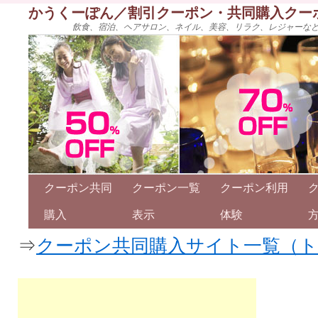
かうくーぽん／割引クーポン・共同購入クー
飲食、宿泊、ヘアサロン、ネイル、美容、リラク、レジャーな
クーポン共同
クーポン一覧
クーポン利用
購入
表示
体験
⇒
クーポン共同購入サイト一覧（