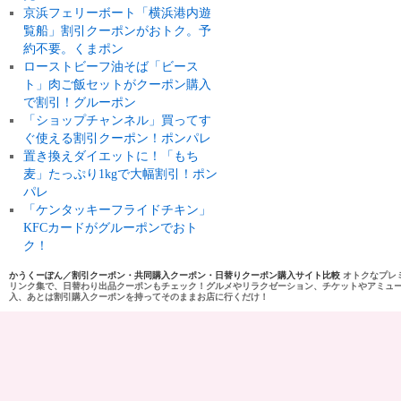
京浜フェリーボート「横浜港内遊
覧船」割引クーポンがおトク。予
約不要。くまポン
ローストビーフ油そば「ビース
ト」肉ご飯セットがクーポン購入
で割引！グルーポン
「ショップチャンネル」買ってす
ぐ使える割引クーポン！ポンパレ
置き換えダイエットに！「もち
麦」たっぷり1kgで大幅割引！ポン
パレ
「ケンタッキーフライドチキン」
KFCカードがグルーポンでおト
ク！
かうくーぽん／割引クーポン・共同購入クーポン・日替りクーポン購入サイト比較
オトクなプレ
リンク集で、日替わり出品クーポンもチェック！グルメやリラクゼーション、チケットやアミュ
入、あとは割引購入クーポンを持ってそのままお店に行くだけ！