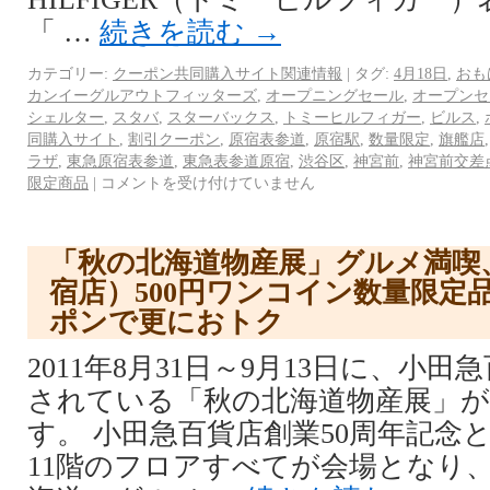
「 …
続きを読む
→
カテゴリー:
クーポン共同購入サイト関連情報
|
タグ:
4月18日
,
おも
カンイーグルアウトフィッターズ
,
オープニングセール
,
オープンセ
シェルター
,
スタバ
,
スターバックス
,
トミーヒルフィガー
,
ビルス
,
同購入サイト
,
割引クーポン
,
原宿表参道
,
原宿駅
,
数量限定
,
旗艦店
ラザ
,
東急原宿表参道
,
東急表参道原宿
,
渋谷区
,
神宮前
,
神宮前交差
限定商品
|
コメントを受け付けていません
「秋の北海道物産展」グルメ満喫
宿店）500円ワンコイン数量限定
ポンで更におトク
2011年8月31日～9月13日に、小
されている「秋の北海道物産展」
す。 小田急百貨店創業50周年記念
11階のフロアすべてが会場となり