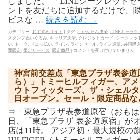
しました。 「LINEシークレット
ントを友だちに追加するだけで、
ビスな …
続きを読む
→
カテゴリー:
おすすめサイト
|
タグ:
auかんたん決済
,
LINEキャラク
スタンプぬいぐるみ
,
キャリア決済
,
クレジットカード
,
シークレッ
い
,
トーク
,
ドコモ払い
,
ライン
,
ラインセール
,
ライン通販
,
共同購
間限定
,
限定サービス
,
限定商品
|
コメントを受け付けていません
神宮前交差点「東急プラザ表参道
ら）」トミーヒルフィガー、アメ
ウトフィッターズ、ザ・シェルター
日オープン。セール・限定商品な
⇒「東急プラザ表参道原宿（おもはら）
日、「東急プラザ 表参道原宿」が
店は11時。 アジア初・最大規模の旗
HILFIGER（トミーヒルフィガー