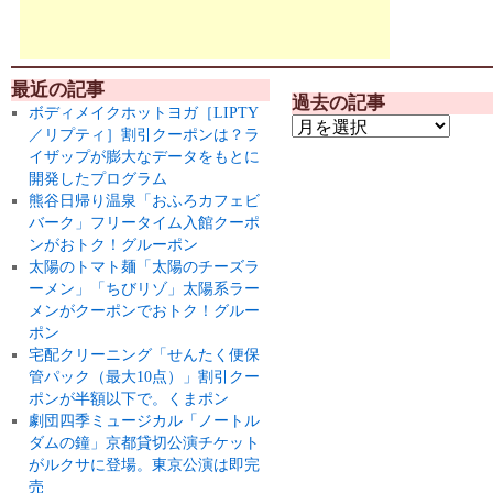
最近の記事
過去の記事
ボディメイクホットヨガ［LIPTY
／リプティ］割引クーポンは？ラ
イザップが膨大なデータをもとに
開発したプログラム
熊谷日帰り温泉「おふろカフェビ
バーク」フリータイム入館クーポ
ンがおトク！グルーポン
太陽のトマト麺「太陽のチーズラ
ーメン」「ちびリゾ」太陽系ラー
メンがクーポンでおトク！グルー
ポン
宅配クリーニング「せんたく便保
管パック（最大10点）」割引クー
ポンが半額以下で。くまポン
劇団四季ミュージカル「ノートル
ダムの鐘」京都貸切公演チケット
がルクサに登場。東京公演は即完
売