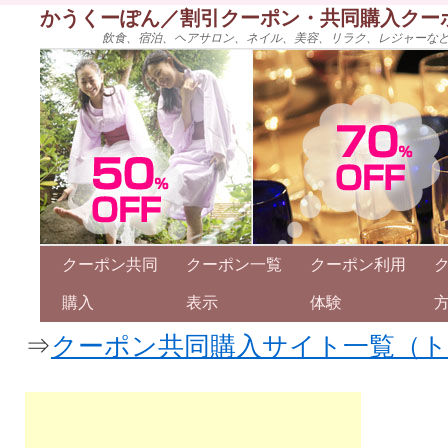
かうくーぽん／割引クーポン・共同購入クー
飲食、宿泊、ヘアサロン、ネイル、美容、リラク、レジャーな
クーポン共同
クーポン一覧
クーポン利用
購入
表示
体験
⇒
クーポン共同購入サイト一覧（