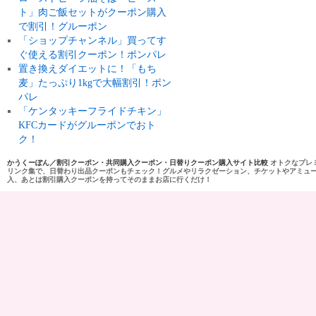
ト」肉ご飯セットがクーポン購入
で割引！グルーポン
「ショップチャンネル」買ってす
ぐ使える割引クーポン！ポンパレ
置き換えダイエットに！「もち
麦」たっぷり1kgで大幅割引！ポン
パレ
「ケンタッキーフライドチキン」
KFCカードがグルーポンでおト
ク！
かうくーぽん／割引クーポン・共同購入クーポン・日替りクーポン購入サイト比較
オトクなプレ
リンク集で、日替わり出品クーポンもチェック！グルメやリラクゼーション、チケットやアミュ
入、あとは割引購入クーポンを持ってそのままお店に行くだけ！