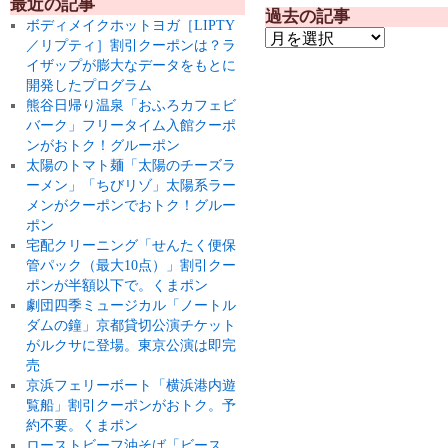
最近の記事
過去の記事
ボディメイクホットヨガ［LIPTY
／リプティ］割引クーポンは？ラ
イザップが膨大なデータをもとに
開発したプログラム
熊谷日帰り温泉「おふろカフェビ
バーク」フリータイム入館クーポ
ンがおトク！グルーポン
太陽のトマト麺「太陽のチーズラ
ーメン」「ちびリゾ」太陽系ラー
メンがクーポンでおトク！グルー
ポン
宅配クリーニング「せんたく便保
管パック（最大10点）」割引クー
ポンが半額以下で。くまポン
劇団四季ミュージカル「ノートル
ダムの鐘」京都貸切公演チケット
がルクサに登場。東京公演は即完
売
京浜フェリーボート「横浜港内遊
覧船」割引クーポンがおトク。予
約不要。くまポン
ローストビーフ油そば「ビース