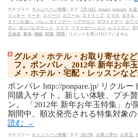
カテゴリー:
キャンペーン情報
|
タグ:
3月14日
,
ponare
,
ponpare
,
お返
クッキー
,
ケーキ
,
スイーツ
,
スクール
,
ストラップ
,
スマホ
,
タオル
,
タインお返し
,
バレンタインデー
,
ヘアサロン
,
ホワイトデー
,
ホワ
ポン
,
ポンパレチケット
,
ラスク
,
リラクゼーション
,
レストラン
,
共
北海道
,
東海
,
物販
,
関東
,
関西
|
コメントを受け付けていません
グルメ・ホテル・お取り寄せなど
フ。ポンパレ、2012年 新年お年
メ・ホテル・宅配・レッスンなど
ポンパレ http://ponpare.jp/ 
同購入サイト。新しい体験、プチ
ン。 「2012年 新年お年玉特集」
期間中、順次発売される特集対象の
読む
→
カテゴリー:
キャンペーン情報
|
タグ:
2012年
,
お取り寄せ
,
お年玉
,