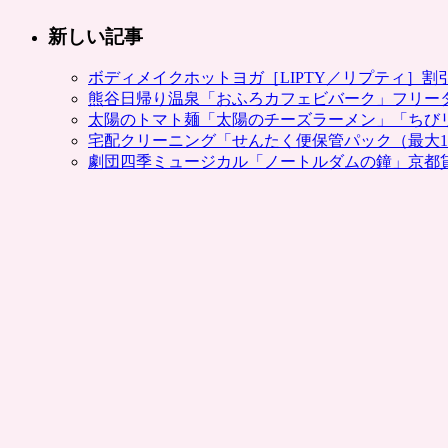
で。
博
新しい記事
多・
長
ボディメイクホットヨガ［LIPTY／リプティ］
崎・
熊谷日帰り温泉「おふろカフェビバーク」フリー
久
太陽のトマト麺「太陽のチーズラーメン」「ちび
留
宅配クリーニング「せんたく便保管パック（最大1
米・
劇団四季ミュージカル「ノートルダムの鐘」京都
熊
本、
送
料
無
料
で
半
額。
グ
ル
ー
ポ