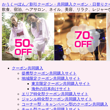
かうくーぽん／割引クーポン・共同購入クーポン・日替りク
飲食、宿泊、ヘアサロン、ネイル、美容、リラク、レジャー
コ
クーポン共同購入
ン
提携型クーポン共同購入サイト
テ
地域限定クーポン共同購入サイト
ン
東京限定クーポン共同購入サイト
ツ
海外の日本向けサイト
へ
エリア特化型クーポン共同購入サイト
ス
ジャンル特化型クーポン共同購入サイト
キ
コーナー型・キャンペーン型のクーポン共同購入
ッ
モール型クーポン共同購入サイト