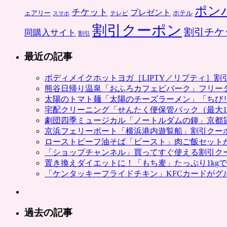
ポン
チケット
プレゼント
ホテル
ェアリー
スマホ
テレビ
割引クーポン
割引チケ
同購入サイト
割引
最近の記事
ボディメイクホットヨガ［LIPTY／リプティ］
熊谷日帰り温泉「おふろカフェビバーク」フリー
太陽のトマト麺「太陽のチーズラーメン」「ちび
宅配クリーニング「せんたく便保管パック（最大1
劇団四季ミュージカル「ノートルダムの鐘」京都
京浜フェリーボート「横浜港内遊覧船」割引クー
ローストビーフ油そば「ビースト」肉ご飯セット
「ショップチャンネル」買ってすぐ使える割引ク
置き換えダイエットに！「もち麦」たっぷり1kg
「ケンタッキーフライドチキン」KFCカードがグ
過去の記事