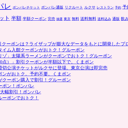
パレ
予
ポンパレ通販
リクルート
ルクサ
ポンパレチケット
レストラン
予約
ット
半額
送料無料
飲
半額クーポン
完売
通販
東京
無料
抽選
送料込み
割引クーポンは？ライザップが膨大なデータをもとに開発したプ
タイム入館クーポンがおトク！グルーポン
リゾ」太陽系ラーメンがクーポンでおトク！グルーポン
0点）」割引クーポンが半額以下で。くまポン
貸切公演チケットがルクサに登場。東京公演は即完売
ポンがおトク。予約不要。くまポン
がクーポン購入で割引！グルーポン
ーポン！ポンパレ
で大幅割引！ポンパレ
ルーポンでおトク！