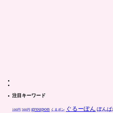
ン
は
注目キーワード
ぐるーぽん
groupon
ぽんぱ
くまポン
100円
500円