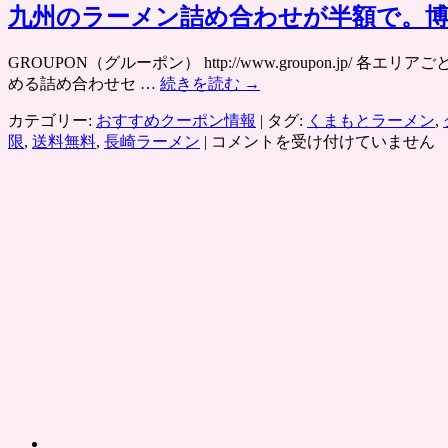
九州のラーメン詰め合わせが半額で。博
GROUPON（グルーポン） http://www.groupon.
める詰め合わせセ …
続きを読む
→
カテゴリー:
おすすめクーポン情報
|
タグ:
くまもとラーメン
,
九
限
,
送料無料
,
長崎ラーメン
|
コメントを受け付けていません
州
の
ラ
ー
メ
ン
詰
め
合
わ
せ
が
半
額