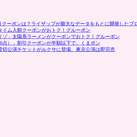
割引クーポンは？ライザップが膨大なデータをもとに開発したプ
タイム入館クーポンがおトク！グルーポン
リゾ」太陽系ラーメンがクーポンでおトク！グルーポン
0点）」割引クーポンが半額以下で。くまポン
貸切公演チケットがルクサに登場。東京公演は即完売