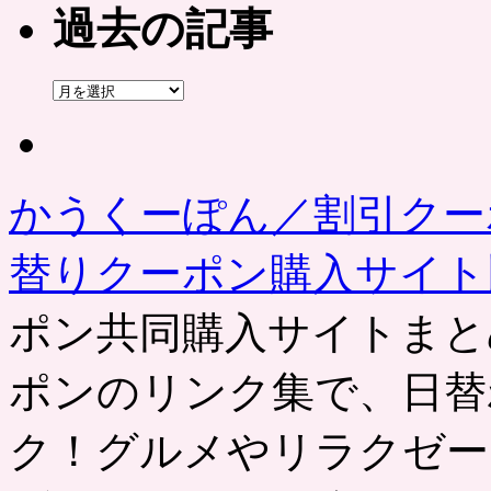
過去の記事
過
去
の
記
事
かうくーぽん／割引クー
替りクーポン購入サイ
ポン共同購入サイトまと
ポンのリンク集で、日替
ク！グルメやリラクゼー