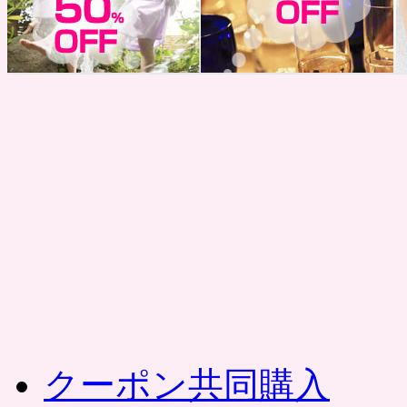
コ
ン
テ
ン
ツ
へ
ス
キ
ッ
プ
クーポン共同購入