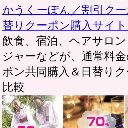
かうくーぽん／割引クー
替りクーポン購入サイト
飲食、宿泊、ヘアサロン
ジャーなどが、通常料金
ポン共同購入＆日替りク
比較