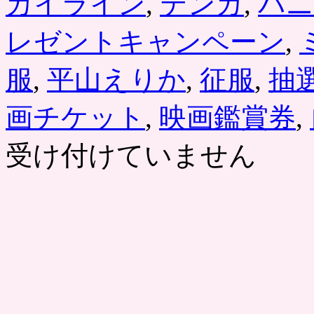
カイライン
,
テンガ
,
パニ
レゼントキャンペーン
,
服
,
平山えりか
,
征服
,
抽
画チケット
,
映画鑑賞券
,
受け付けていません