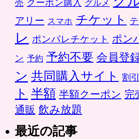
グ
クーポン購入
売
グルメ
チケット
アリー
テ
スマホ
レ
ポン
ポンパレチケット
予約不要
会員登
ン
予約
ン
共同購入サイト
割
ト
半額
半額クーポン
完
飲み放題
通販
最近の記事