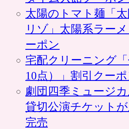
太陽のトマト麺「太
リゾ」太陽系ラーメ
ーポン
宅配クリーニング「
10点）」割引クー
劇団四季ミュージカ
貸切公演チケットが
完売