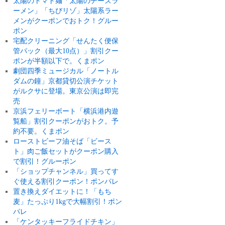
太陽のトマト麺「太陽のチーズラ
ーメン」「ちびリゾ」太陽系ラー
メンがクーポンでおトク！グルー
ポン
宅配クリーニング「せんたく便保
管パック（最大10点）」割引クー
ポンが半額以下で。くまポン
劇団四季ミュージカル「ノートル
ダムの鐘」京都貸切公演チケット
がルクサに登場。東京公演は即完
売
京浜フェリーボート「横浜港内遊
覧船」割引クーポンがおトク。予
約不要。くまポン
ローストビーフ油そば「ビース
ト」肉ご飯セットがクーポン購入
で割引！グルーポン
「ショップチャンネル」買ってす
ぐ使える割引クーポン！ポンパレ
置き換えダイエットに！「もち
麦」たっぷり1kgで大幅割引！ポン
パレ
「ケンタッキーフライドチキン」