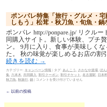
ポンパレ特集「旅行・グルメ・宅
しもう」松茸・秋刀魚・旬魚・鍋
ポンパレ http://ponpare.jp/ 
同購入サイト。新しい体験、プチ
ン。 9月に入り、食事が美味しく
た。 秋の味覚が楽しめるお店の割
続きを読む
→
カテゴリー:
キャンペーン情報
|
タグ:
あんこう
,
さかなや道場
,
ぽん
集
,
六本木
,
共同購入
,
割引クーポン
,
割引チケット
,
名古屋駅
,
日本
秋刀魚
,
秋旅行
,
鍋
|
コメントを受け付けていません
←
以前の投稿