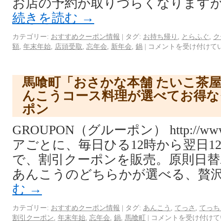
お店の予約が取りづらくなりますが
続きを読む
→
カテゴリー:
おすすめクーポン情報
|
タグ:
お持ち帰り
,
とらふぐ
,
ク
額
,
年末年始
,
店頭受取
,
忘年会
,
新年会
,
鍋
|
コメントを受け付けて
馬喰町「おさかな本舗 たいこ茶
んこうコース料理が選べてお得な
ポン
GROUPON（グルーポン） http://www.
アごとに、毎日ひる12時から翌日1
で、割引クーポンを販売。原則日替
あんこうのどちらかが選べる、贅沢
む
→
カテゴリー:
おすすめクーポン情報
|
タグ:
あんこう
,
てっさ
,
てっち
割引クーポン
,
年末年始
,
忘年会
,
鍋
,
馬喰町
|
コメントを受け付けて