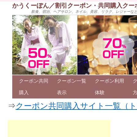
かうくーぽん／割引クーポン・共同購入クー
飲食、宿泊、ヘアサロン、ネイル、美容、リラク、レジャーな
クーポン共同
クーポン一覧
クーポン利用
購入
表示
体験
⇒
クーポン共同購入サイト一覧（