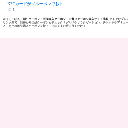
KFCカードがグルーポンでおト
ク！
かうくーぽん／割引クーポン・共同購入クーポン・日替りクーポン購入サイト比較
オトクなプレ
リンク集で、日替わり出品クーポンもチェック！グルメやリラクゼーション、チケットやアミュ
入、あとは割引購入クーポンを持ってそのままお店に行くだけ！