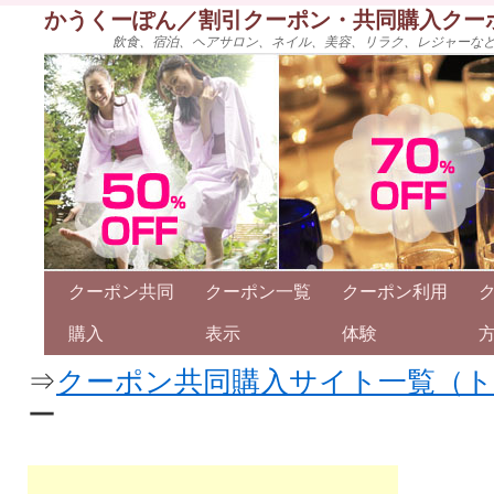
かうくーぽん／割引クーポン・共同購入クー
飲食、宿泊、ヘアサロン、ネイル、美容、リラク、レジャーな
クーポン共同
クーポン一覧
クーポン利用
購入
表示
体験
⇒
クーポン共同購入サイト一覧（
ー