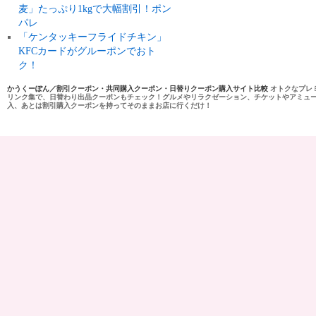
麦」たっぷり1kgで大幅割引！ポン
パレ
「ケンタッキーフライドチキン」
KFCカードがグルーポンでおト
ク！
かうくーぽん／割引クーポン・共同購入クーポン・日替りクーポン購入サイト比較
オトクなプレ
リンク集で、日替わり出品クーポンもチェック！グルメやリラクゼーション、チケットやアミュ
入、あとは割引購入クーポンを持ってそのままお店に行くだけ！