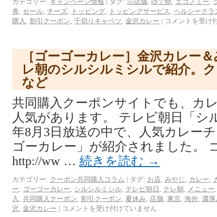
カテゴリー:
キャンペーン情報
|
タグ:
55店舗
,
ゆで卵
,
エコノミー
,
券
,
セール
,
チーズ
,
トッピング
,
トッピングサービス
,
ヘルシークラ
購入
,
割引クーポン
,
千切りキャベツ
,
金沢カレー
|
コメントを受け
［ゴーゴーカレー］金沢カレー＆
レ朝のシルシルミシルで紹介。ク
など
共同購入クーポンサイトでも、カ
人気があります。 テレビ朝日「シル
年8月3日放送の中で、人気カレー
ゴーカレー」が紹介されました。 
http://ww …
続きを読む
→
カテゴリー:
クーポン共同購入コラム
|
タグ:
お店
,
みやじ
,
カレー
,
ー
,
ゴーゴーカレー
,
シルシルミシル
,
テレビ朝日
,
テレ朝
,
メニュー
入
,
共同購入クーポン
,
割引クーポン
,
夏休み
,
店舗
,
東京
,
海外
,
濃厚
沢
,
金沢カレー
|
コメントを受け付けていません