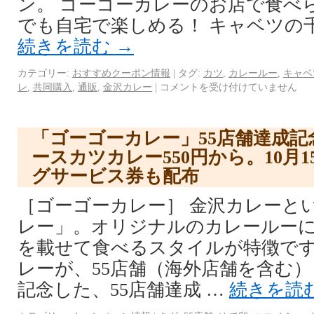
ン。 ゴーゴーカレーのお店で食べ
でも自宅で楽しめる！ キャベツの
続きを読む
→
カテゴリー:
おすすめクーポン情報
|
タグ:
カツ
,
カレールー
,
キャベ
レ
,
共同購入
,
通販
,
金沢カレー
|
コメントを受け付けていません
「ゴーゴーカレー」55店舗達成記
ースカツカレー550円から。10月
グサービス券も配布
［ゴーゴーカレー］ 金沢カレーと
レー」。オリジナルのカレールー
を載せて食べるスタイルが特徴です
レーが、55店舗（海外店舗を含む
記念した、55店舗達成 …
続きを読