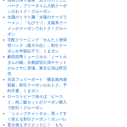
熊谷日帰り温泉「おふろカフェビ
バーク」フリータイム入館クーポ
ンがおトク！グルーポン
太陽のトマト麺「太陽のチーズラ
ーメン」「ちびリゾ」太陽系ラー
メンがクーポンでおトク！グルー
ポン
宅配クリーニング「せんたく便保
管パック（最大10点）」割引クー
ポンが半額以下で。くまポン
劇団四季ミュージカル「ノートル
ダムの鐘」京都貸切公演チケット
がルクサに登場。東京公演は即完
売
京浜フェリーボート「横浜港内遊
覧船」割引クーポンがおトク。予
約不要。くまポン
ローストビーフ油そば「ビース
ト」肉ご飯セットがクーポン購入
で割引！グルーポン
「ショップチャンネル」買ってす
ぐ使える割引クーポン！ポンパレ
置き換えダイエットに！「もち