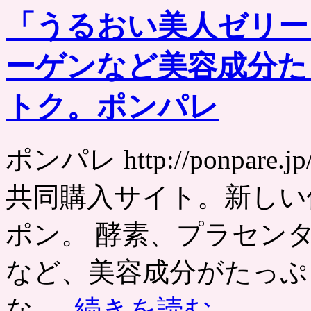
酵
「うるおい美人ゼリー
素
ダ
イ
ーゲンなど美容成分た
エ
ッ
ト
トク。ポンパレ
が
お
ト
ク。
ポンパレ http://ponpa
ポ
ン
共同購入サイト。新しい
パ
レ
は
ポン。 酵素、プラセン
など、美容成分がたっぷ
な …
続きを読む
→