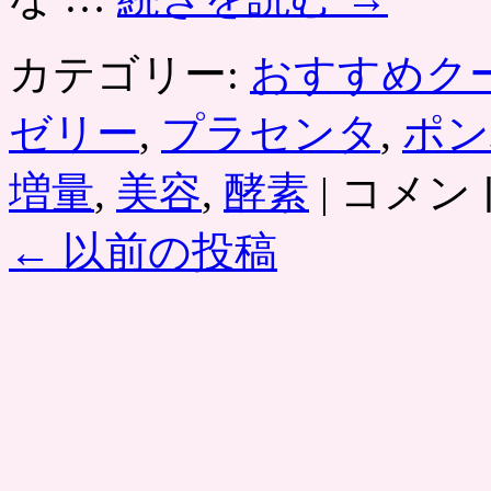
カテゴリー:
おすすめク
ゼリー
,
プラセンタ
,
ポン
「う
増量
,
美容
,
酵素
|
コメン
る
お
←
以前の投稿
い
美
人
ゼ
リ
ー」
酵
素・
プ
ラ
セ