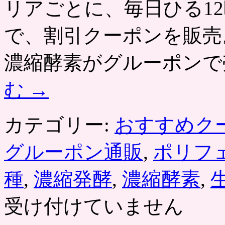
リアごとに、毎日ひる12
ペ
シ
ャ
で、割引クーポンを販売
ル」
美
濃縮酵素がグルーポンで
容
成
分
む
→
パ
ワ
ー
カテゴリー:
おすすめク
ア
ッ
プ、
グルーポン通販
,
ポリフ
2
日
種
,
濃縮発酵
,
濃縮酵素
,
間
置
き
受け付けていません
換
え