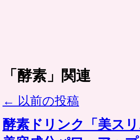
「
酵素
」関連
←
以前の投稿
酵素ドリンク「美スリ