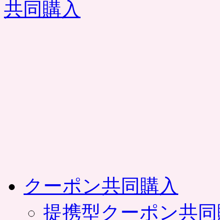
コ
ン
テ
ン
ツ
へ
ス
キ
ッ
プ
クーポン共同購入
提携型クーポン共同