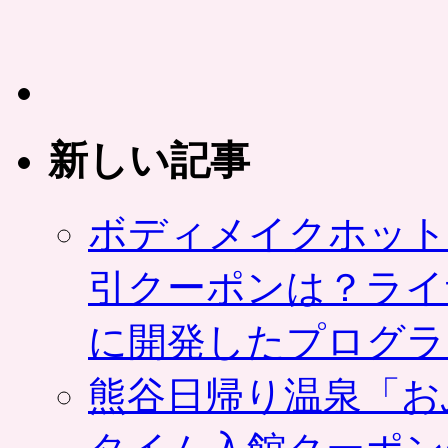
ン
タ・
コ
ラ
ー
ゲ
ン
新しい記事
な
ど
美
容
ボディメイクホット
成
分
引クーポンは？ライ
た
っ
ぷ
に開発したプログラ
り
凝
縮、
熊谷日帰り温泉「お
共
同
購