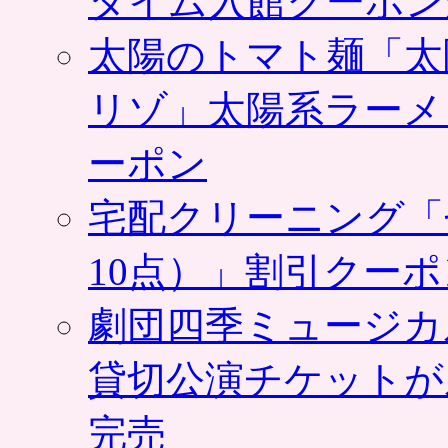
タイム入館クーポン
入
で
太陽のトマト麺「太
お
ト
リゾ」太陽系ラーメ
ク。
ポ
ン
ーポン
パ
レ
宅配クリーニング「
は
10点）」割引クー
劇団四季ミュージカ
貸切公演チケットが
完売