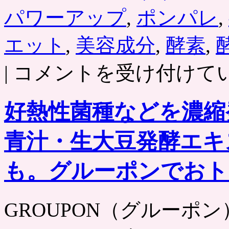
パワーアップ
,
ポンパレ
,
エット
,
美容成分
,
酵素
,
酵
|
コメントを受け付けて
素
ド
リ
好熱性菌種などを濃縮
ン
ク
「美
青汁・生大豆発酵エキ
ス
リ
ム
も。グルーポンでおト
ダ
イ
エ
GROUPON（グルーポン） htt
ッ
ト
ス