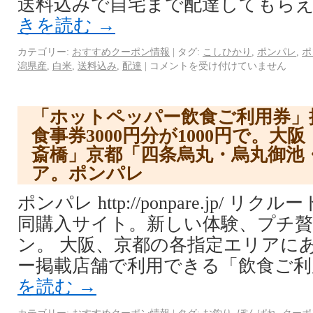
送料込みで自宅まで配達してもらえ
きを読む
→
カテゴリー:
おすすめクーポン情報
|
タグ:
こしひかり
,
ポンパレ
,
ポ
潟県産
,
白米
,
送料込み
,
配達
|
コメントを受け付けていません
「ホットペッパー飲食ご利用券」
食事券3000円分が1000円で。大
斎橋」京都「四条烏丸・烏丸御池
ア。ポンパレ
ポンパレ http://ponpare.jp/ 
同購入サイト。新しい体験、プチ
ン。 大阪、京都の各指定エリアに
ー掲載店舗で利用できる「飲食ご利用券
を読む
→