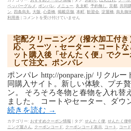
カテゴリー:
おすすめクーポン情報
|
タグ:
お釣り
,
ぽんぱれ
,
クーポ
ペッパーグルメ
,
ポンパレ
,
メニュー
,
丸太町
,
予約無し
,
京都
,
共同
ン
,
四条烏丸
,
大阪
,
心斎橋
,
掲載店舗
,
本町
,
歓迎会
,
淀屋橋
,
烏丸御
利用券
|
コメントを受け付けていません
宅配クリーニング（撥水加工付き
応、スーツ・セーター・コートな
ット購入後「せんたく便」でクー
して注文。ポンパレ
ポンパレ http://ponpare.jp/ 
同購入サイト。新しい体験、プチ
ン。 そろそろ冬物と春物を入れ替
ました。 コートやセーター、ダウ
続きを読む
→
カテゴリー:
おすすめクーポン情報
|
タグ:
せんたく便
,
せんたく便
ニング屋さん
,
クーポンコード
,
クーポンコード表示
,
コート
,
コー