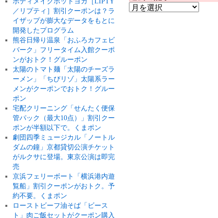
ボディメイクホットヨガ［LIPTY
／リプティ］割引クーポンは？ラ
イザップが膨大なデータをもとに
開発したプログラム
熊谷日帰り温泉「おふろカフェビ
バーク」フリータイム入館クーポ
ンがおトク！グルーポン
太陽のトマト麺「太陽のチーズラ
ーメン」「ちびリゾ」太陽系ラー
メンがクーポンでおトク！グルー
ポン
宅配クリーニング「せんたく便保
管パック（最大10点）」割引クー
ポンが半額以下で。くまポン
劇団四季ミュージカル「ノートル
ダムの鐘」京都貸切公演チケット
がルクサに登場。東京公演は即完
売
京浜フェリーボート「横浜港内遊
覧船」割引クーポンがおトク。予
約不要。くまポン
ローストビーフ油そば「ビース
ト」肉ご飯セットがクーポン購入