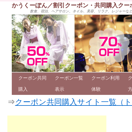
かうくーぽん／割引クーポン・共同購入クー
飲食、宿泊、ヘアサロン、ネイル、美容、リラク、レジャーな
クーポン共同
クーポン一覧
クーポン利用
購入
表示
体験
⇒
クーポン共同購入サイト一覧（