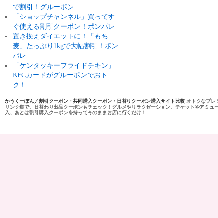
で割引！グルーポン
「ショップチャンネル」買ってす
ぐ使える割引クーポン！ポンパレ
置き換えダイエットに！「もち
麦」たっぷり1kgで大幅割引！ポン
パレ
「ケンタッキーフライドチキン」
KFCカードがグルーポンでおト
ク！
かうくーぽん／割引クーポン・共同購入クーポン・日替りクーポン購入サイト比較
オトクなプレ
リンク集で、日替わり出品クーポンもチェック！グルメやリラクゼーション、チケットやアミュ
入、あとは割引購入クーポンを持ってそのままお店に行くだけ！