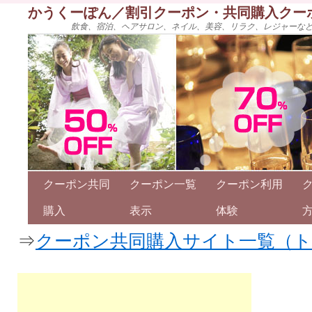
かうくーぽん／割引クーポン・共同購入クー
飲食、宿泊、ヘアサロン、ネイル、美容、リラク、レジャーな
クーポン共同
クーポン一覧
クーポン利用
購入
表示
体験
⇒
クーポン共同購入サイト一覧（