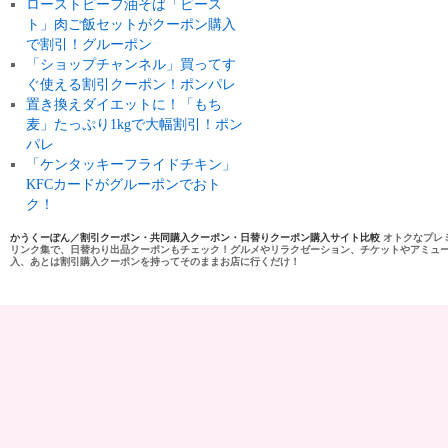
ローストビーフ油そば「ビース
ト」肉ご飯セットがクーポン購入
で割引！グルーポン
「ショップチャンネル」買ってす
ぐ使える割引クーポン！ポンパレ
置き換えダイエットに！「もち
麦」たっぷり1kgで大幅割引！ポン
パレ
「ケンタッキーフライドチキン」
KFCカードがグルーポンでおト
ク！
かうくーぽん／割引クーポン・共同購入クーポン・日替りクーポン購入サイト比較
オトクなプレ
リンク集で、日替わり出品クーポンもチェック！グルメやリラクゼーション、チケットやアミュ
入、あとは割引購入クーポンを持ってそのままお店に行くだけ！