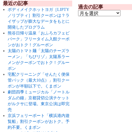
最近の記事
過去の記事
ボディメイクホットヨガ［LIPTY
／リプティ］割引クーポンは？ラ
イザップが膨大なデータをもとに
開発したプログラム
熊谷日帰り温泉「おふろカフェビ
バーク」フリータイム入館クーポ
ンがおトク！グルーポン
太陽のトマト麺「太陽のチーズラ
ーメン」「ちびリゾ」太陽系ラー
メンがクーポンでおトク！グルー
ポン
宅配クリーニング「せんたく便保
管パック（最大10点）」割引クー
ポンが半額以下で。くまポン
劇団四季ミュージカル「ノートル
ダムの鐘」京都貸切公演チケット
がルクサに登場。東京公演は即完
売
京浜フェリーボート「横浜港内遊
覧船」割引クーポンがおトク。予
約不要。くまポン