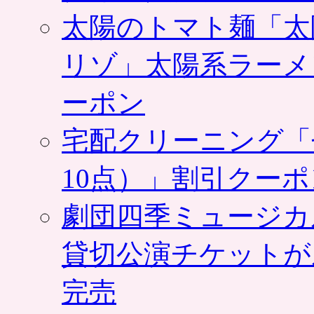
太陽のトマト麺「太
リゾ」太陽系ラーメ
ーポン
宅配クリーニング「
10点）」割引クー
劇団四季ミュージカ
貸切公演チケットが
完売