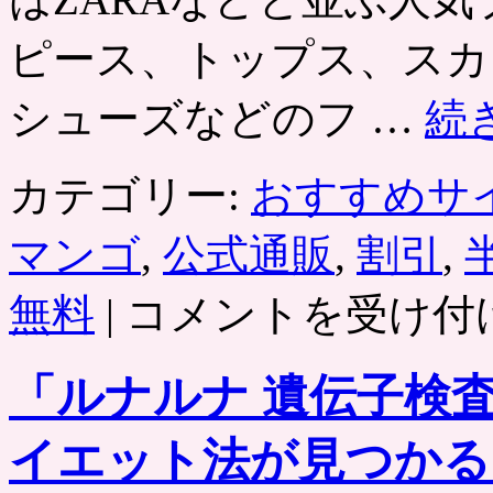
無
ピース、トップス、スカ
料
で
自
シューズなどのフ …
続
宅
に
お
カテゴリー:
おすすめサ
届
け。
グ
マンゴ
,
公式通販
,
割引
,
ル
ー
［MANGO（マ
無料
|
コメントを受け付
ポ
ン
ン
ゴ）］
は
最
「ルナルナ 遺伝子検
大
50％
割
イエット法が見つかる
引
の