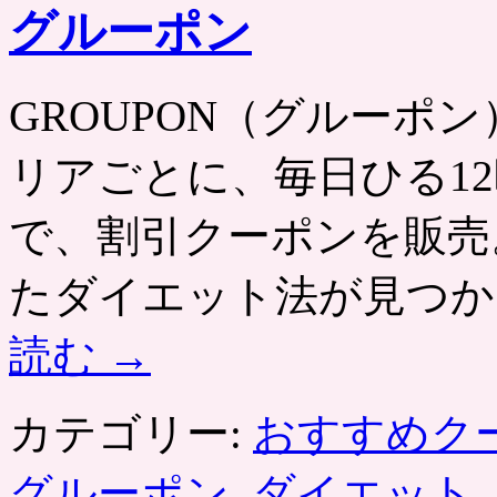
半
グルーポン
額
セ
ー
GROUPON（グルーポン） htt
ル
も！
は
リアごとに、毎日ひる12
で、割引クーポンを販売
たダイエット法が見つか
読む
→
カテゴリー:
おすすめク
グルーポン
,
ダイエット
,