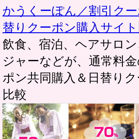
かうくーぽん／割引クー
替りクーポン購入サイト
飲食、宿泊、ヘアサロン
ジャーなどが、通常料金
ポン共同購入＆日替りク
比較