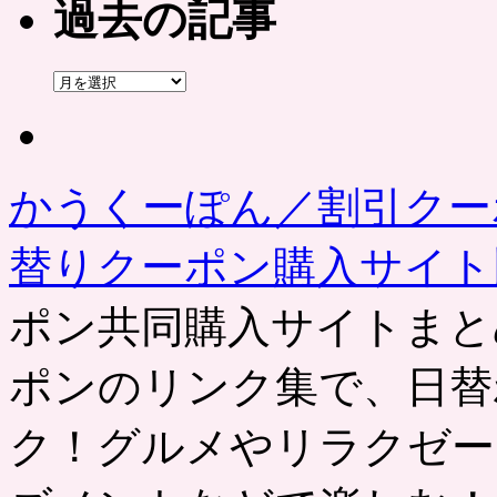
過去の記事
過
去
の
記
事
かうくーぽん／割引クー
替りクーポン購入サイ
ポン共同購入サイトまと
ポンのリンク集で、日替
ク！グルメやリラクゼー