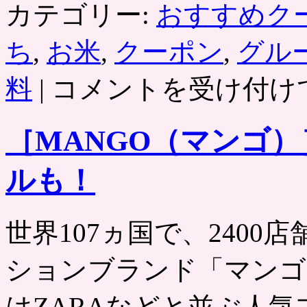
カテゴリー:
おすすめク
ち
,
お米
,
クーポン
,
グル
山
料
|
コメントを受け付け
形
県
産
［MANGO（マンゴ）
あ
き
た
ルも！
こ
ま
ち
精
世界107ヵ国で、240
米
の
ションブランド「マンゴ
宅
配！
送
はZARAなどと並ぶ人気
料