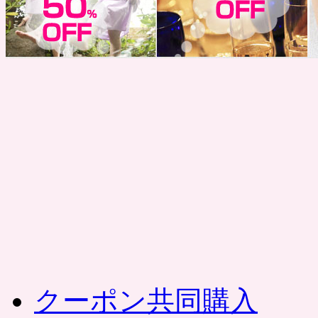
コ
ン
テ
ン
ツ
へ
ス
キ
ッ
プ
クーポン共同購入