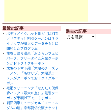
最近の記事
過去の記事
ボディメイクホットヨガ［LIPTY
／リプティ］割引クーポンは？ラ
イザップが膨大なデータをもとに
開発したプログラム
熊谷日帰り温泉「おふろカフェビ
バーク」フリータイム入館クーポ
ンがおトク！グルーポン
太陽のトマト麺「太陽のチーズラ
ーメン」「ちびリゾ」太陽系ラー
メンがクーポンでおトク！グルー
ポン
宅配クリーニング「せんたく便保
管パック（最大10点）」割引クー
ポンが半額以下で。くまポン
劇団四季ミュージカル「ノートル
ダムの鐘」京都貸切公演チケット