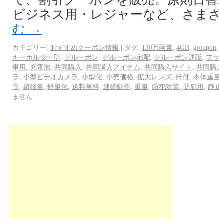
ビジネス用・レジャーなど、さまざ
む
→
カテゴリー:
おすすめクーポン情報
|
タグ:
130万画素
,
4GB
,
groupon
キーホルダー型
,
グルーポン
,
グルーポン宅配
,
グルーポン通販
,
フ
事用
,
充電池
,
共同購入
,
共同購入アイテム
,
共同購入サイト
,
共同購
ラ
,
小型ビデオカメラ
,
小型化
,
小売価格
,
拡大レンズ
,
日付
,
本体重
ラ
,
超軽量
,
軽量化
,
送料無料
,
連続動作
,
重量
,
防犯対策
,
防犯用
,
静
ません