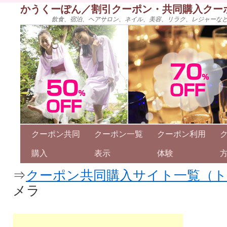
かうくーぽん／割引クーポン・共同購入クー
飲食、宿泊、ヘアサロン、ネイル、美容、リラク、レジャーな
クーポン共同
クーポン一覧
クーポン利用
購入
表示
体験
⇒
クーポン共同購入サイト一覧（
メラ