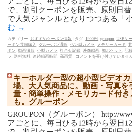
アごとに、毎日ひる12時から翌日1
で、割引クーポンを販売。原則日替
で人気ジャンルとなりつつある「小
む
→
カテゴリー:
おすすめクーポン情報
|
タグ:
1900円
,
groupon
,
USBケ
ーポン共同購入
,
グルーポン通販
,
ペン型カメラ
,
メモリーカード
,
ポン
,
動画撮影
,
小型カメラ
,
打合せ記録
,
映像録画
,
胸ポケット
,
記
ラ
,
送料無料
,
連続録画時間
,
高画質
|
コメントを受け付けていませ
キーホルダー型の超小型ビデオカ
場、大人気商品に。動画・写真を
量・簡単操作・メモリカード付き
も。グルーポン
GROUPON（グルーポン） http://www.
アごとに、毎日ひる12時から翌日1
で、割引クーポンを販売。原則日替