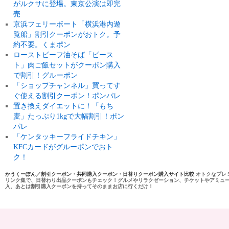
がルクサに登場。東京公演は即完
売
京浜フェリーボート「横浜港内遊
覧船」割引クーポンがおトク。予
約不要。くまポン
ローストビーフ油そば「ビース
ト」肉ご飯セットがクーポン購入
で割引！グルーポン
「ショップチャンネル」買ってす
ぐ使える割引クーポン！ポンパレ
置き換えダイエットに！「もち
麦」たっぷり1kgで大幅割引！ポン
パレ
「ケンタッキーフライドチキン」
KFCカードがグルーポンでおト
ク！
かうくーぽん／割引クーポン・共同購入クーポン・日替りクーポン購入サイト比較
オトクなプレ
リンク集で、日替わり出品クーポンもチェック！グルメやリラクゼーション、チケットやアミュ
入、あとは割引購入クーポンを持ってそのままお店に行くだけ！