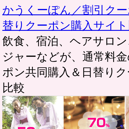
かうくーぽん／割引クー
替りクーポン購入サイト
飲食、宿泊、ヘアサロン
ジャーなどが、通常料金
ポン共同購入＆日替りク
比較