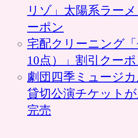
リゾ」太陽系ラーメ
ーポン
宅配クリーニング「
10点）」割引クー
劇団四季ミュージカ
貸切公演チケットが
完売