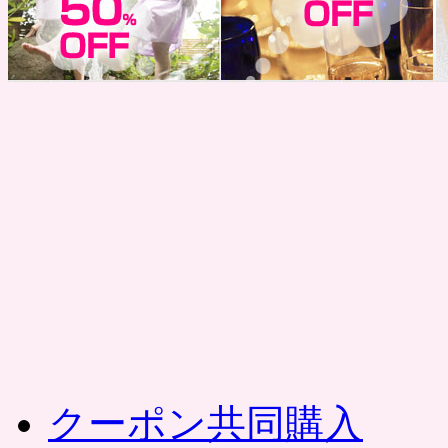
コ
ン
テ
ン
ツ
へ
ス
キ
ッ
プ
クーポン共同購入