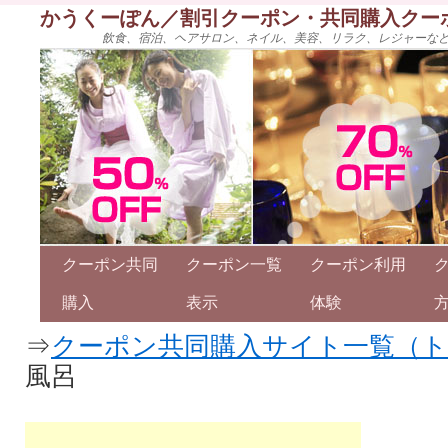
かうくーぽん／割引クーポン・共同購入クー
飲食、宿泊、ヘアサロン、ネイル、美容、リラク、レジャーな
クーポン共同
クーポン一覧
クーポン利用
購入
表示
体験
⇒
クーポン共同購入サイト一覧（
風呂