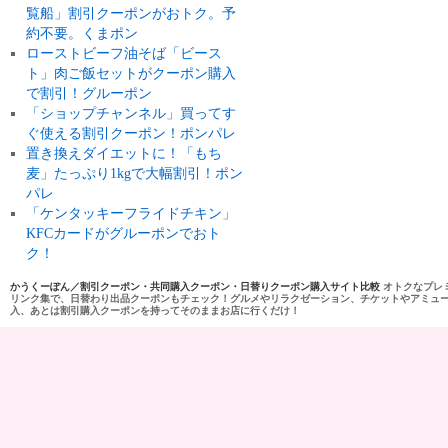
覧船」割引クーポンがおトク。予
約不要。くまポン
ローストビーフ油そば「ビース
ト」肉ご飯セットがクーポン購入
で割引！グルーポン
「ショップチャンネル」買ってす
ぐ使える割引クーポン！ポンパレ
置き換えダイエットに！「もち
麦」たっぷり1kgで大幅割引！ポン
パレ
「ケンタッキーフライドチキン」
KFCカードがグルーポンでおト
ク！
かうくーぽん／割引クーポン・共同購入クーポン・日替りクーポン購入サイト比較
オトクなプレ
リンク集で、日替わり出品クーポンもチェック！グルメやリラクゼーション、チケットやアミュ
入、あとは割引購入クーポンを持ってそのままお店に行くだけ！