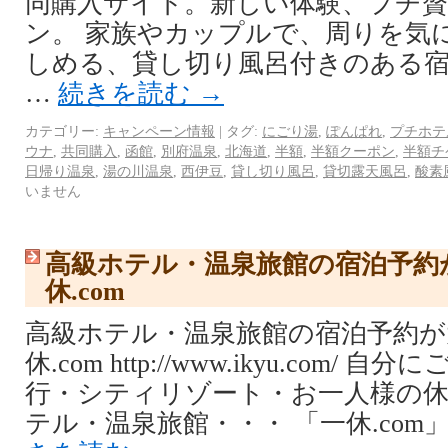
同購入サイト。新しい体験、プチ
ン。 家族やカップルで、周りを気
しめる、貸し切り風呂付きのある
…
続きを読む
→
カテゴリー:
キャンペーン情報
|
タグ:
にごり湯
,
ぽんぱれ
,
プチホテ
ウナ
,
共同購入
,
函館
,
別府温泉
,
北海道
,
半額
,
半額クーポン
,
半額チ
日帰り温泉
,
湯の川温泉
,
西伊豆
,
貸し切り風呂
,
貸切露天風呂
,
酸素
いません
高級ホテル・温泉旅館の宿泊予約
休.com
高級ホテル・温泉旅館の宿泊予約が
休.com http://www.ikyu.com/
行・シティリゾート・お一人様の
テル・温泉旅館・・・ 「一休.com