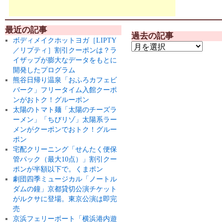
最近の記事
過去の記事
ボディメイクホットヨガ［LIPTY
／リプティ］割引クーポンは？ラ
イザップが膨大なデータをもとに
開発したプログラム
熊谷日帰り温泉「おふろカフェビ
バーク」フリータイム入館クーポ
ンがおトク！グルーポン
太陽のトマト麺「太陽のチーズラ
ーメン」「ちびリゾ」太陽系ラー
メンがクーポンでおトク！グルー
ポン
宅配クリーニング「せんたく便保
管パック（最大10点）」割引クー
ポンが半額以下で。くまポン
劇団四季ミュージカル「ノートル
ダムの鐘」京都貸切公演チケット
がルクサに登場。東京公演は即完
売
京浜フェリーボート「横浜港内遊