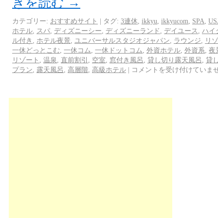
きを読む
→
カテゴリー:
おすすめサイト
|
タグ:
3連休
,
ikkyu
,
ikkyucom
,
SPA
,
US
ホテル
,
スパ
,
ディズニーシー
,
ディズニーランド
,
デイユース
,
ハイ
ル付き
,
ホテル夜景
,
ユニバーサルスタジオジャパン
,
ラウンジ
,
リ
一休どっとこむ
,
一休コム
,
一休ドットコム
,
外資ホテル
,
外資系
,
夜
リゾート
,
温泉
,
直前割引
,
空室
,
窓付き風呂
,
貸し切り露天風呂
,
貸
プラン
,
露天風呂
,
高層階
,
高級ホテル
|
コメントを受け付けていま