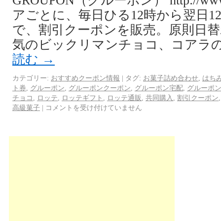
GROUPON（グルーポン） http://www.
アごとに、毎日ひる12時から翌日1
で、割引クーポンを販売。原則日替
気のビックリマンチョコ、コアラの
読む
→
カテゴリー:
おすすめクーポン情報
|
タグ:
お菓子詰め合わせ
,
はち
ト券
,
グルーポン
,
グルーポンクーポン
,
グルーポン宅配
,
グルーポ
チョコ
,
ロッテ
,
ロッテギフト
,
ロッテ通販
,
共同購入
,
割引クーポン
高級菓子
|
コメントを受け付けていません