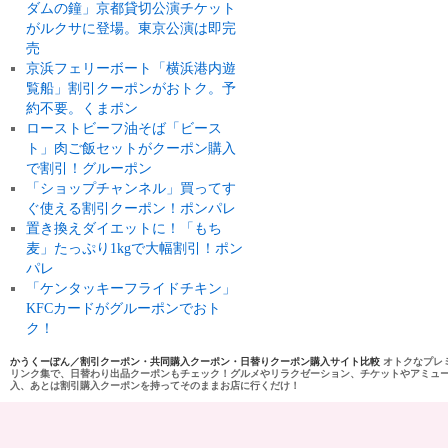
ダムの鐘」京都貸切公演チケット
がルクサに登場。東京公演は即完
売
京浜フェリーボート「横浜港内遊
覧船」割引クーポンがおトク。予
約不要。くまポン
ローストビーフ油そば「ビース
ト」肉ご飯セットがクーポン購入
で割引！グルーポン
「ショップチャンネル」買ってす
ぐ使える割引クーポン！ポンパレ
置き換えダイエットに！「もち
麦」たっぷり1kgで大幅割引！ポン
パレ
「ケンタッキーフライドチキン」
KFCカードがグルーポンでおト
ク！
かうくーぽん／割引クーポン・共同購入クーポン・日替りクーポン購入サイト比較
オトクなプレ
リンク集で、日替わり出品クーポンもチェック！グルメやリラクゼーション、チケットやアミュ
入、あとは割引購入クーポンを持ってそのままお店に行くだけ！