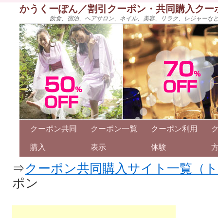
かうくーぽん／割引クーポン・共同購入クー
飲食、宿泊、ヘアサロン、ネイル、美容、リラク、レジャーな
クーポン共同
クーポン一覧
クーポン利用
購入
表示
体験
⇒
クーポン共同購入サイト一覧（
ポン