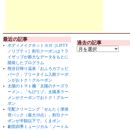
最近の記事
過去の記事
ボディメイクホットヨガ［LIPTY
／リプティ］割引クーポンは？ラ
イザップが膨大なデータをもとに
開発したプログラム
熊谷日帰り温泉「おふろカフェビ
バーク」フリータイム入館クーポ
ンがおトク！グルーポン
太陽のトマト麺「太陽のチーズラ
ーメン」「ちびリゾ」太陽系ラー
メンがクーポンでおトク！グルー
ポン
宅配クリーニング「せんたく便保
管パック（最大10点）」割引クー
ポンが半額以下で。くまポン
劇団四季ミュージカル「ノートル