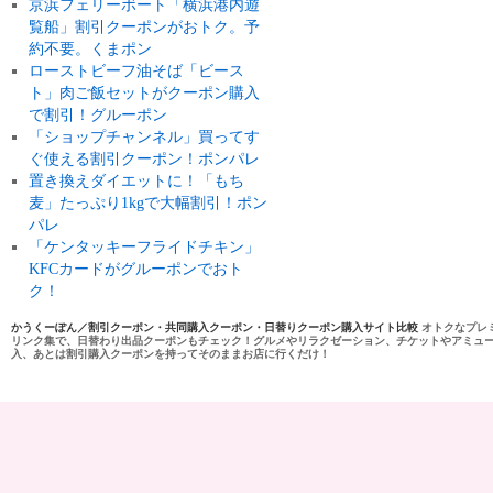
京浜フェリーボート「横浜港内遊
覧船」割引クーポンがおトク。予
約不要。くまポン
ローストビーフ油そば「ビース
ト」肉ご飯セットがクーポン購入
で割引！グルーポン
「ショップチャンネル」買ってす
ぐ使える割引クーポン！ポンパレ
置き換えダイエットに！「もち
麦」たっぷり1kgで大幅割引！ポン
パレ
「ケンタッキーフライドチキン」
KFCカードがグルーポンでおト
ク！
かうくーぽん／割引クーポン・共同購入クーポン・日替りクーポン購入サイト比較
オトクなプレ
リンク集で、日替わり出品クーポンもチェック！グルメやリラクゼーション、チケットやアミュ
入、あとは割引購入クーポンを持ってそのままお店に行くだけ！