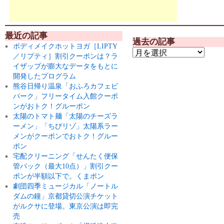
最近の記事
過去の記事
ボディメイクホットヨガ［LIPTY
／リプティ］割引クーポンは？ラ
イザップが膨大なデータをもとに
開発したプログラム
熊谷日帰り温泉「おふろカフェビ
バーク」フリータイム入館クーポ
ンがおトク！グルーポン
太陽のトマト麺「太陽のチーズラ
ーメン」「ちびリゾ」太陽系ラー
メンがクーポンでおトク！グルー
ポン
宅配クリーニング「せんたく便保
管パック（最大10点）」割引クー
ポンが半額以下で。くまポン
劇団四季ミュージカル「ノートル
ダムの鐘」京都貸切公演チケット
がルクサに登場。東京公演は即完
売