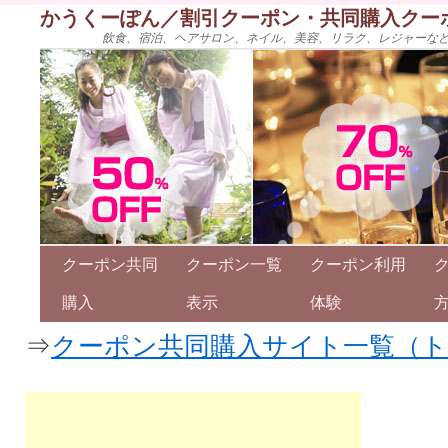
かうくーぽん／割引クーポン・共同購入クー
飲食、宿泊、ヘアサロン、ネイル、美容、リラク、レジャーな
クーポン共同
クーポン一覧
クーポン利用
購入
表示
体験
⇒
クーポン共同購入サイト一覧（