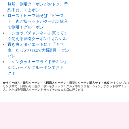
覧船」割引クーポンがおトク。予
約不要。くまポン
ローストビーフ油そば「ビース
ト」肉ご飯セットがクーポン購入
で割引！グルーポン
「ショップチャンネル」買ってす
ぐ使える割引クーポン！ポンパレ
置き換えダイエットに！「もち
麦」たっぷり1kgで大幅割引！ポン
パレ
「ケンタッキーフライドチキン」
KFCカードがグルーポンでおト
ク！
かうくーぽん／割引クーポン・共同購入クーポン・日替りクーポン購入サイト比較
オトクなプレ
リンク集で、日替わり出品クーポンもチェック！グルメやリラクゼーション、チケットやアミュ
入、あとは割引購入クーポンを持ってそのままお店に行くだけ！