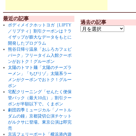
最近の記事
過去の記事
ボディメイクホットヨガ［LIPTY
／リプティ］割引クーポンは？ラ
イザップが膨大なデータをもとに
開発したプログラム
熊谷日帰り温泉「おふろカフェビ
バーク」フリータイム入館クーポ
ンがおトク！グルーポン
太陽のトマト麺「太陽のチーズラ
ーメン」「ちびリゾ」太陽系ラー
メンがクーポンでおトク！グルー
ポン
宅配クリーニング「せんたく便保
管パック（最大10点）」割引クー
ポンが半額以下で。くまポン
劇団四季ミュージカル「ノートル
ダムの鐘」京都貸切公演チケット
がルクサに登場。東京公演は即完
売
京浜フェリーボート「横浜港内遊