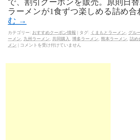
で、割引クーポンを販売。原則日替
ラーメンが1食ずつ楽しめる詰め合
む
→
カテゴリー:
おすすめクーポン情報
|
タグ:
くまもとラーメン
,
グル
ーメン
,
九州ラーメン
,
共同購入
,
博多ラーメン
,
熊本ラーメン
,
詰め
メン
|
コメントを受け付けていません