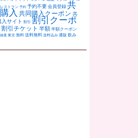
共
予約不要
会員登録
レストラン
予約
購入
共同購入クーポン
共
割引クーポ
購入サイト
割引
ン
割引チケット
半額
半額クーポン
送料無料
飲み
通販
東京
無料
抽選
送料込み