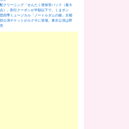
配クリーニング「せんたく便保管パック（最大
0点）」割引クーポンが半額以下で。くまポン
団四季ミュージカル「ノートルダムの鐘」京都
切公演チケットがルクサに登場。東京公演は即
売