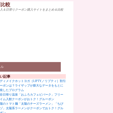
ト比較
入＆日替りクーポン購入サイトをまとめ＆比較
ベル
い記事
ディメイクホットヨガ［LIPTY／リプティ］割引
ーポンは？ライザップが膨大なデータをもとに
発したプログラム
谷日帰り温泉「おふろカフェビバーク」フリー
イム入館クーポンがおトク！グルーポン
陽のトマト麺「太陽のチーズラーメン」「ちび
ゾ」太陽系ラーメンがクーポンでおトク！グル
ポン