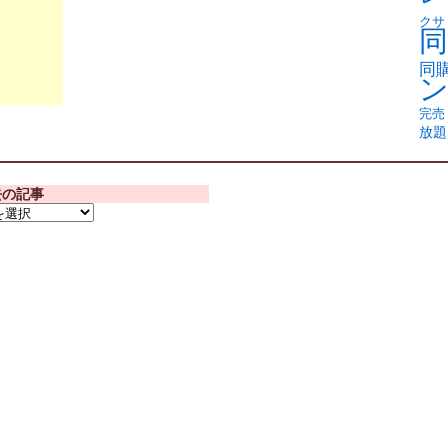
クサ
同
同
完売
放題
去の記事