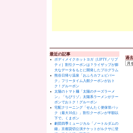
最近の記事
過
ボディメイクホットヨガ［LIPTY／リプ
ティ］割引クーポンは？ライザップが膨
大なデータをもとに開発したプログラム
熊谷日帰り温泉「おふろカフェビバー
ク」フリータイム入館クーポンがおト
ク！グルーポン
太陽のトマト麺「太陽のチーズラーメ
ン」「ちびリゾ」太陽系ラーメンがクー
ポンでおトク！グルーポン
宅配クリーニング「せんたく便保管パッ
ク（最大10点）」割引クーポンが半額以
下で。くまポン
劇団四季ミュージカル「ノートルダムの
鐘」京都貸切公演チケットがルクサに登