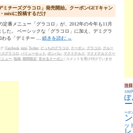
「デミチーズグラコロ」発売開始。クーポンGETキャン
er・mixiに投稿するだけ
定番メニュー「グラコロ」が、2012年の今年も11月
ました。 ベーシックな「グラコロ」に加え、デミグラ
加わる「デミチー …
続きを読む
→
グ:
Facebook
,
mixi
,
Twitter
,
どっちのグラコロ
,
クーポン
,
グラコロ
,
グルー
ーズグラコロ
,
バリューセット
,
ポンパレ
,
マクドナルド
,
マクドナルドクー
メニュー
,
投稿
,
期間限定
,
見せるクーポン
|
コメントを受け付けていませ
注目
100
ぽ
ー
ーポ
ン
ッ
レ