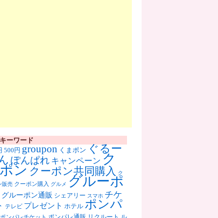
キーワード
ぐるー
groupon
くまポン
円
500円
ク
ん
ぽんぱれ
キャンペーン
ポン
クーポン共同購入
ク
グルーポ
クーポン購入
ン販売
グルメ
チケ
グルーポン通販
シェアリー
スマホ
ポンパ
ト
プレゼント
ホテル
テレビ
ポンパレ通販
リクルート
ル
ポンパレチケット