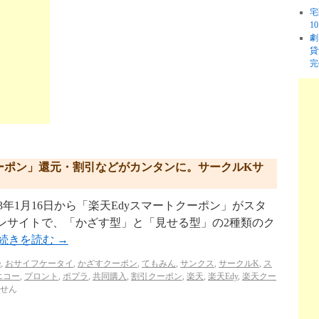
宅
1
劇
貸
完
クーポン」還元・割引などがカンタンに。サークルKサ
13年1月16日から「楽天Edyスマートクーポン」がスタ
ンサイトで、「かざす型」と「見せる型」の2種類のク
続きを読む
→
e
,
おサイフケータイ
,
かざすクーポン
,
てもみん
,
サンクス
,
サークルK
,
ス
エコー
,
プロント
,
ポプラ
,
共同購入
,
割引クーポン
,
楽天
,
楽天Edy
,
楽天クー
せん