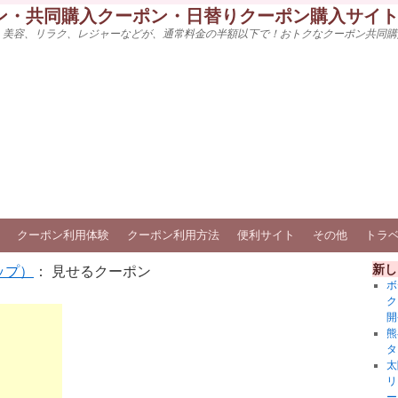
ン・共同購入クーポン・日替りクーポン購入サイ
、美容、リラク、レジャーなどが、通常料金の半額以下で！おトクなクーポン共同購
クーポン利用体験
クーポン利用方法
便利サイト
その他
トラ
新し
ップ）
： 見せるクーポン
ボ
ク
開
熊
タ
太
リ
ー