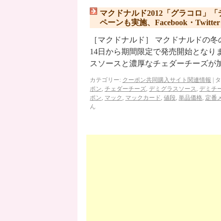
マクドナルド2012「グラコロ」
ペーンも実施、Facebook・Twitt
［マクドナルド］ マクドナルドの冬の
14日から期間限定で発売開始となり
スソースと濃厚なチェダーチーズが
カテゴリー:
クーポン共同購入サイト関連情報
|
タ
ポン
,
チェダーチーズ
,
デミグラスソース
,
デミチ
ポン
,
マック
,
マックカード
,
値段
,
単品価格
,
定番
ん