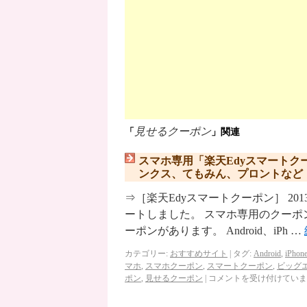
見せるクーポン
「
」関連
スマホ専用「楽天Edyスマート
ンクス、てもみん、プロントなど
⇒［楽天Edyスマートクーポン］ 20
ートしました。 スマホ専用のクーポ
ーポンがあります。 Android、iPh …
カテゴリー:
おすすめサイト
|
タグ:
Android
,
iPhon
マホ
,
スマホクーポン
,
スマートクーポン
,
ビッグ
ポン
,
見せるクーポン
|
コメントを受け付けていま