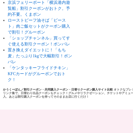
京浜フェリーボート「横浜港内遊
覧船」割引クーポンがおトク。予
約不要。くまポン
ローストビーフ油そば「ビース
ト」肉ご飯セットがクーポン購入
で割引！グルーポン
「ショップチャンネル」買ってす
ぐ使える割引クーポン！ポンパレ
置き換えダイエットに！「もち
麦」たっぷり1kgで大幅割引！ポン
パレ
「ケンタッキーフライドチキン」
KFCカードがグルーポンでおト
ク！
かうくーぽん／割引クーポン・共同購入クーポン・日替りクーポン購入サイト比較
オトクなプレ
リンク集で、日替わり出品クーポンもチェック！グルメやリラクゼーション、チケットやアミュ
入、あとは割引購入クーポンを持ってそのままお店に行くだけ！