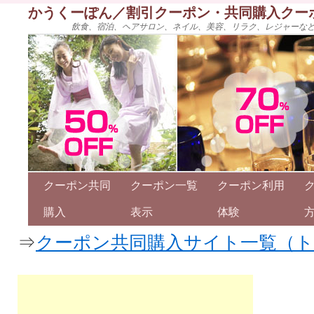
かうくーぽん／割引クーポン・共同購入クー
飲食、宿泊、ヘアサロン、ネイル、美容、リラク、レジャーな
クーポン共同
クーポン一覧
クーポン利用
購入
表示
体験
⇒
クーポン共同購入サイト一覧（