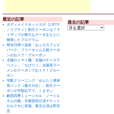
最近の記事
過去の記事
ボディメイクホットヨガ［LIPTY
／リプティ］割引クーポンは？ラ
イザップが膨大なデータをもとに
開発したプログラム
熊谷日帰り温泉「おふろカフェビ
バーク」フリータイム入館クーポ
ンがおトク！グルーポン
太陽のトマト麺「太陽のチーズラ
ーメン」「ちびリゾ」太陽系ラー
メンがクーポンでおトク！グルー
ポン
宅配クリーニング「せんたく便保
管パック（最大10点）」割引クー
ポンが半額以下で。くまポン
劇団四季ミュージカル「ノートル
ダムの鐘」京都貸切公演チケット
がルクサに登場。東京公演は即完
売