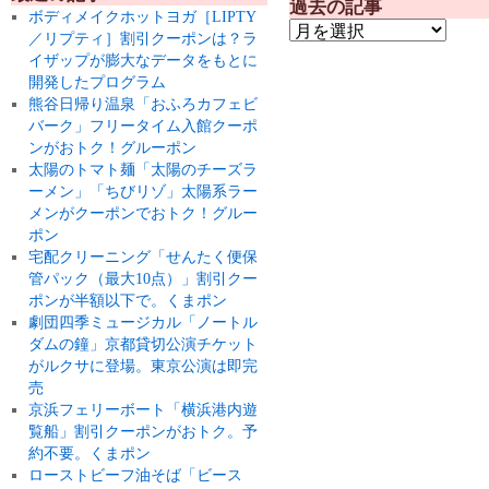
過去の記事
ボディメイクホットヨガ［LIPTY
／リプティ］割引クーポンは？ラ
イザップが膨大なデータをもとに
開発したプログラム
熊谷日帰り温泉「おふろカフェビ
バーク」フリータイム入館クーポ
ンがおトク！グルーポン
太陽のトマト麺「太陽のチーズラ
ーメン」「ちびリゾ」太陽系ラー
メンがクーポンでおトク！グルー
ポン
宅配クリーニング「せんたく便保
管パック（最大10点）」割引クー
ポンが半額以下で。くまポン
劇団四季ミュージカル「ノートル
ダムの鐘」京都貸切公演チケット
がルクサに登場。東京公演は即完
売
京浜フェリーボート「横浜港内遊
覧船」割引クーポンがおトク。予
約不要。くまポン
ローストビーフ油そば「ビース