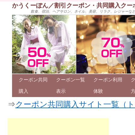
かうくーぽん／割引クーポン・共同購入クー
飲食、宿泊、ヘアサロン、ネイル、美容、リラク、レジャーな
クーポン共同
クーポン一覧
クーポン利用
購入
表示
体験
⇒
クーポン共同購入サイト一覧（