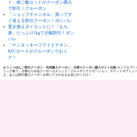
ト」肉ご飯セットがクーポン購入
で割引！グルーポン
「ショップチャンネル」買ってす
ぐ使える割引クーポン！ポンパレ
置き換えダイエットに！「もち
麦」たっぷり1kgで大幅割引！ポン
パレ
「ケンタッキーフライドチキン」
KFCカードがグルーポンでおト
ク！
かうくーぽん／割引クーポン・共同購入クーポン・日替りクーポン購入サイト比較
オトクなプレ
リンク集で、日替わり出品クーポンもチェック！グルメやリラクゼーション、チケットやアミュ
入、あとは割引購入クーポンを持ってそのままお店に行くだけ！