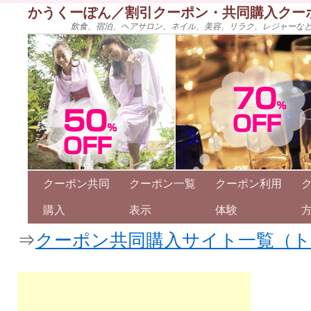
かうくーぽん／割引クーポン・共同購入クー
飲食、宿泊、ヘアサロン、ネイル、美容、リラク、レジャーな
クーポン共同
クーポン一覧
クーポン利用
購入
表示
体験
⇒
クーポン共同購入サイト一覧（