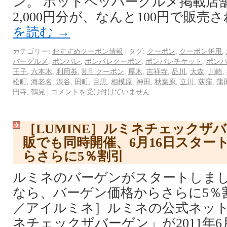
ン。 ホットペッパーグルメ掲載店
2,000円分が、なんと100円で販売
を読む
→
カテゴリー:
おすすめクーポン情報
|
タグ:
クーポン
,
クーポン併用
,
パーグルメ
,
ポンパレ
,
ポンパレクーポン
,
ポンパレチケット
,
ポン
王子
,
六本木
,
利用券
,
割引クーポン
,
厚木
,
吉祥寺
,
品川
,
大森
,
川崎
,
松町
,
海老名
,
渋谷
,
田町
,
目黒
,
相模原
,
神田
,
秋葉原
,
立川
,
荻窪
,
蒲
円寺
,
鶴見
|
コメントを受け付けていません
［LUMINE］ルミネチェックザ
販でも同時開催、6月16日スター
らさらに5％割引
ルミネのバーゲンがスタートしま
なら、バーゲン価格からさらに5％割引。
／アイルミネ］ルミネの公式ネット
ネチェックザバーゲン」が2011年6月