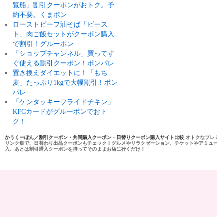
覧船」割引クーポンがおトク。予
約不要。くまポン
ローストビーフ油そば「ビース
ト」肉ご飯セットがクーポン購入
で割引！グルーポン
「ショップチャンネル」買ってす
ぐ使える割引クーポン！ポンパレ
置き換えダイエットに！「もち
麦」たっぷり1kgで大幅割引！ポン
パレ
「ケンタッキーフライドチキン」
KFCカードがグルーポンでおト
ク！
かうくーぽん／割引クーポン・共同購入クーポン・日替りクーポン購入サイト比較
オトクなプレ
リンク集で、日替わり出品クーポンもチェック！グルメやリラクゼーション、チケットやアミュ
入、あとは割引購入クーポンを持ってそのままお店に行くだけ！