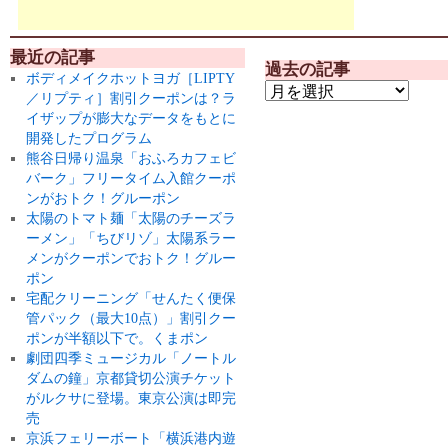
最近の記事
過去の記事
ボディメイクホットヨガ［LIPTY
／リプティ］割引クーポンは？ラ
イザップが膨大なデータをもとに
開発したプログラム
熊谷日帰り温泉「おふろカフェビ
バーク」フリータイム入館クーポ
ンがおトク！グルーポン
太陽のトマト麺「太陽のチーズラ
ーメン」「ちびリゾ」太陽系ラー
メンがクーポンでおトク！グルー
ポン
宅配クリーニング「せんたく便保
管パック（最大10点）」割引クー
ポンが半額以下で。くまポン
劇団四季ミュージカル「ノートル
ダムの鐘」京都貸切公演チケット
がルクサに登場。東京公演は即完
売
京浜フェリーボート「横浜港内遊