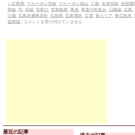
ン広島県
,
グルーポン登録
,
グルーポン福山
,
三島
,
会員登録
,
全国展
部線
,
呉
,
呉線
,
宮島口
,
宮島航路
,
尾道
,
尾道の街並み
,
山陽線
,
広島
,
公園
,
広島本通商店街
,
広島県
,
広島電鉄
,
広電
,
新エリア
,
東広島市
,
薬研堀
|
コメントを受け付けていません
最近の記事