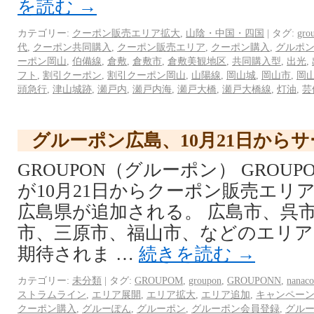
を読む
→
カテゴリー:
クーポン販売エリア拡大
,
山陰・中国・四国
|
タグ:
gro
代
,
クーポン共同購入
,
クーポン販売エリア
,
クーポン購入
,
グルポ
ーポン岡山
,
伯備線
,
倉敷
,
倉敷市
,
倉敷美観地区
,
共同購入型
,
出光
,
フト
,
割引クーポン
,
割引クーポン岡山
,
山陽線
,
岡山城
,
岡山市
,
岡
頭急行
,
津山城跡
,
瀬戸内
,
瀬戸内海
,
瀬戸大橋
,
瀬戸大橋線
,
灯油
,
芸
グルーポン広島、10月21日から
GROUPON（グルーポン） GROU
が10月21日からクーポン販売エリ
広島県が追加される。 広島市、呉
市、三原市、福山市、などのエリ
期待されま …
続きを読む
→
カテゴリー:
未分類
|
タグ:
GROUPOM
,
groupon
,
GROUPONN
,
nana
ストラムライン
,
エリア展開
,
エリア拡大
,
エリア追加
,
キャンペー
クーポン購入
,
グルーぽん
,
グルーポン
,
グルーポン会員登録
,
グル