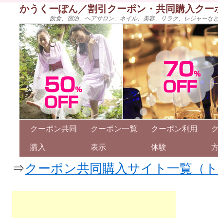
かうくーぽん／割引クーポン・共同購入クー
飲食、宿泊、ヘアサロン、ネイル、美容、リラク、レジャーな
クーポン共同
クーポン一覧
クーポン利用
購入
表示
体験
⇒
クーポン共同購入サイト一覧（