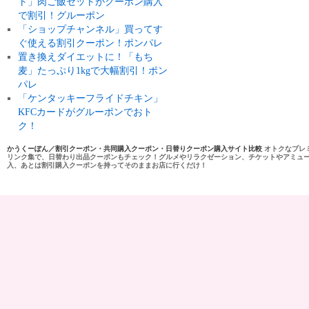
ト」肉ご飯セットがクーポン購入
で割引！グルーポン
「ショップチャンネル」買ってす
ぐ使える割引クーポン！ポンパレ
置き換えダイエットに！「もち
麦」たっぷり1kgで大幅割引！ポン
パレ
「ケンタッキーフライドチキン」
KFCカードがグルーポンでおト
ク！
かうくーぽん／割引クーポン・共同購入クーポン・日替りクーポン購入サイト比較
オトクなプレ
リンク集で、日替わり出品クーポンもチェック！グルメやリラクゼーション、チケットやアミュ
入、あとは割引購入クーポンを持ってそのままお店に行くだけ！