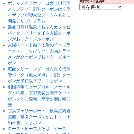
過去の記事
ボディメイクホットヨガ［LIPTY
／リプティ］割引クーポンは？ラ
イザップが膨大なデータをもとに
開発したプログラム
熊谷日帰り温泉「おふろカフェビ
バーク」フリータイム入館クーポ
ンがおトク！グルーポン
太陽のトマト麺「太陽のチーズラ
ーメン」「ちびリゾ」太陽系ラー
メンがクーポンでおトク！グルー
ポン
宅配クリーニング「せんたく便保
管パック（最大10点）」割引クー
ポンが半額以下で。くまポン
劇団四季ミュージカル「ノートル
ダムの鐘」京都貸切公演チケット
がルクサに登場。東京公演は即完
売
京浜フェリーボート「横浜港内遊
覧船」割引クーポンがおトク。予
約不要。くまポン
ローストビーフ油そば「ビース