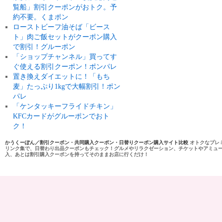
覧船」割引クーポンがおトク。予
約不要。くまポン
ローストビーフ油そば「ビース
ト」肉ご飯セットがクーポン購入
で割引！グルーポン
「ショップチャンネル」買ってす
ぐ使える割引クーポン！ポンパレ
置き換えダイエットに！「もち
麦」たっぷり1kgで大幅割引！ポン
パレ
「ケンタッキーフライドチキン」
KFCカードがグルーポンでおト
ク！
かうくーぽん／割引クーポン・共同購入クーポン・日替りクーポン購入サイト比較
オトクなプレ
リンク集で、日替わり出品クーポンもチェック！グルメやリラクゼーション、チケットやアミュ
入、あとは割引購入クーポンを持ってそのままお店に行くだけ！