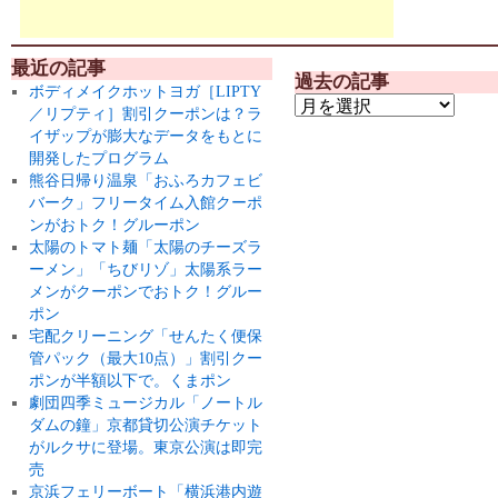
最近の記事
過去の記事
ボディメイクホットヨガ［LIPTY
／リプティ］割引クーポンは？ラ
イザップが膨大なデータをもとに
開発したプログラム
熊谷日帰り温泉「おふろカフェビ
バーク」フリータイム入館クーポ
ンがおトク！グルーポン
太陽のトマト麺「太陽のチーズラ
ーメン」「ちびリゾ」太陽系ラー
メンがクーポンでおトク！グルー
ポン
宅配クリーニング「せんたく便保
管パック（最大10点）」割引クー
ポンが半額以下で。くまポン
劇団四季ミュージカル「ノートル
ダムの鐘」京都貸切公演チケット
がルクサに登場。東京公演は即完
売
京浜フェリーボート「横浜港内遊