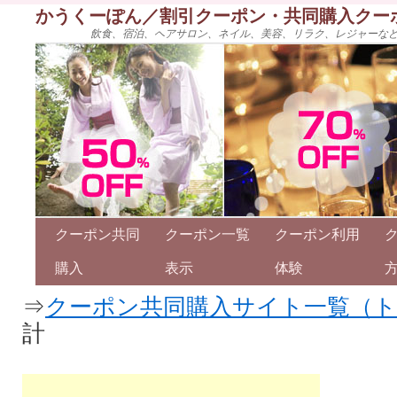
かうくーぽん／割引クーポン・共同購入クー
飲食、宿泊、ヘアサロン、ネイル、美容、リラク、レジャーな
クーポン共同
クーポン一覧
クーポン利用
購入
表示
体験
⇒
クーポン共同購入サイト一覧（
計