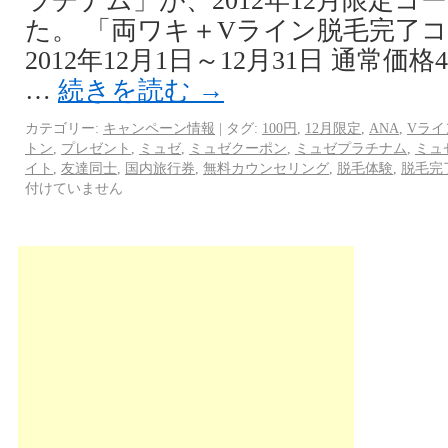
ラチナム」が、2012年12月限定コ
た。 「両ワキ＋Vライン脱毛完了コ
2012年12月1日～12月31日 通常価
…
続きを読む
→
カテゴリー:
キャンペーン情報
|
タグ:
100円
,
12月限定
,
ANA
,
Vライ
トン
,
プレゼント
,
ミュゼ
,
ミュゼクーポン
,
ミュゼプラチナム
,
ミュ
イト
,
友達同士
,
国内旅行券
,
無料カウンセリング
,
脱毛体験
,
脱毛完
付けていません