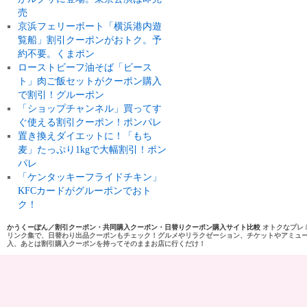
売
京浜フェリーボート「横浜港内遊
覧船」割引クーポンがおトク。予
約不要。くまポン
ローストビーフ油そば「ビース
ト」肉ご飯セットがクーポン購入
で割引！グルーポン
「ショップチャンネル」買ってす
ぐ使える割引クーポン！ポンパレ
置き換えダイエットに！「もち
麦」たっぷり1kgで大幅割引！ポン
パレ
「ケンタッキーフライドチキン」
KFCカードがグルーポンでおト
ク！
かうくーぽん／割引クーポン・共同購入クーポン・日替りクーポン購入サイト比較
オトクなプレ
リンク集で、日替わり出品クーポンもチェック！グルメやリラクゼーション、チケットやアミュ
入、あとは割引購入クーポンを持ってそのままお店に行くだけ！