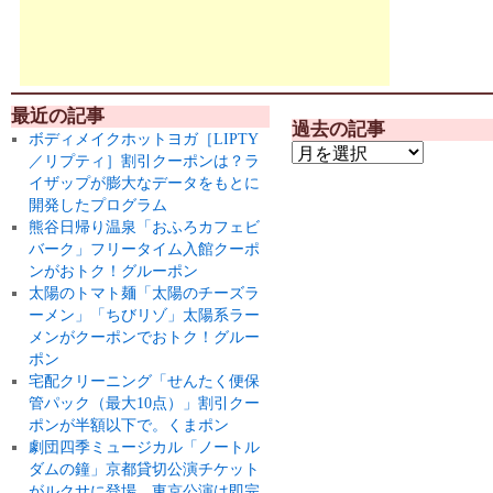
最近の記事
過去の記事
ボディメイクホットヨガ［LIPTY
／リプティ］割引クーポンは？ラ
イザップが膨大なデータをもとに
開発したプログラム
熊谷日帰り温泉「おふろカフェビ
バーク」フリータイム入館クーポ
ンがおトク！グルーポン
太陽のトマト麺「太陽のチーズラ
ーメン」「ちびリゾ」太陽系ラー
メンがクーポンでおトク！グルー
ポン
宅配クリーニング「せんたく便保
管パック（最大10点）」割引クー
ポンが半額以下で。くまポン
劇団四季ミュージカル「ノートル
ダムの鐘」京都貸切公演チケット
がルクサに登場。東京公演は即完