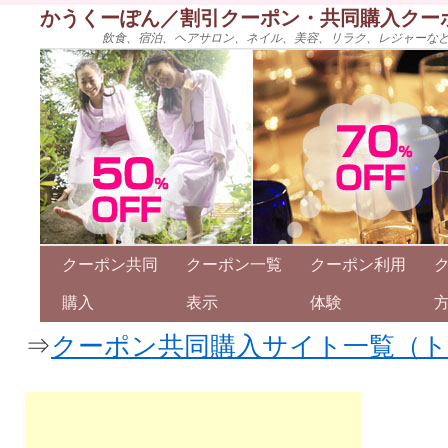
かうくーぽん／割引クーポン・共同購入クー
飲食、宿泊、ヘアサロン、ネイル、美容、リラク、レジャーな
クーポン共同
クーポン一覧
クーポン利用
購入
表示
体験
⇒
クーポン共同購入サイト一覧（