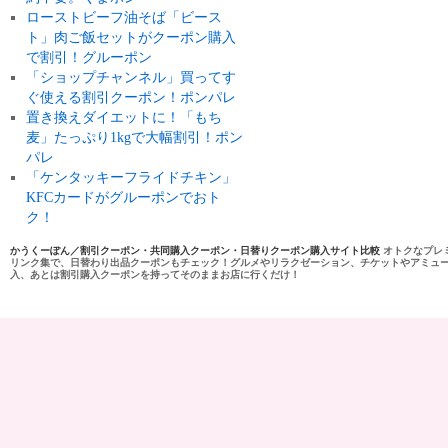
ローストビーフ油そば「ビース
ト」肉ご飯セットがクーポン購入
で割引！グルーポン
「ショップチャンネル」買ってす
ぐ使える割引クーポン！ポンパレ
置き換えダイエットに！「もち
麦」たっぷり1kgで大幅割引！ポン
パレ
「ケンタッキーフライドチキン」
KFCカードがグルーポンでおト
ク！
かうくーぽん／割引クーポン・共同購入クーポン・日替りクーポン購入サイト比較
オトクなプレ
リンク集で、日替わり出品クーポンもチェック！グルメやリラクゼーション、チケットやアミュ
入、あとは割引購入クーポンを持ってそのままお店に行くだけ！