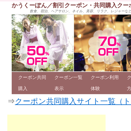
かうくーぽん／割引クーポン・共同購入クー
飲食、宿泊、ヘアサロン、ネイル、美容、リラク、レジャーな
クーポン共同
クーポン一覧
クーポン利用
購入
表示
体験
⇒
クーポン共同購入サイト一覧（