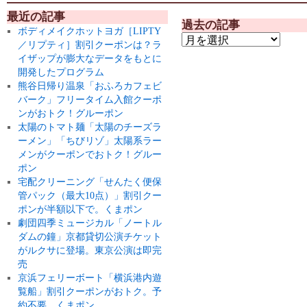
最近の記事
過去の記事
ボディメイクホットヨガ［LIPTY
／リプティ］割引クーポンは？ラ
イザップが膨大なデータをもとに
開発したプログラム
熊谷日帰り温泉「おふろカフェビ
バーク」フリータイム入館クーポ
ンがおトク！グルーポン
太陽のトマト麺「太陽のチーズラ
ーメン」「ちびリゾ」太陽系ラー
メンがクーポンでおトク！グルー
ポン
宅配クリーニング「せんたく便保
管パック（最大10点）」割引クー
ポンが半額以下で。くまポン
劇団四季ミュージカル「ノートル
ダムの鐘」京都貸切公演チケット
がルクサに登場。東京公演は即完
売
京浜フェリーボート「横浜港内遊
覧船」割引クーポンがおトク。予
約不要。くまポン