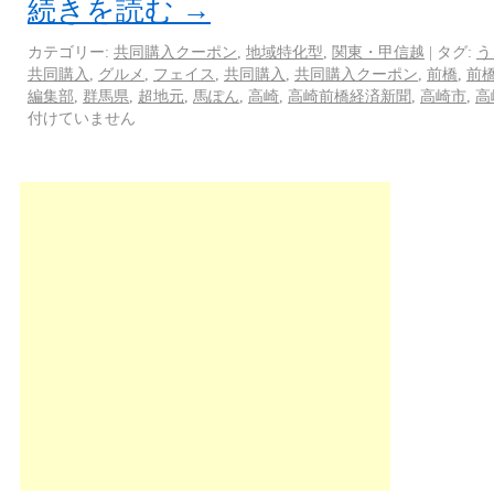
続きを読む
→
カテゴリー:
共同購入クーポン
,
地域特化型
,
関東・甲信越
|
タグ:
う
共同購入
,
グルメ
,
フェイス
,
共同購入
,
共同購入クーポン
,
前橋
,
前
編集部
,
群馬県
,
超地元
,
馬ぽん
,
高崎
,
高崎前橋経済新聞
,
高崎市
,
高
付けていません