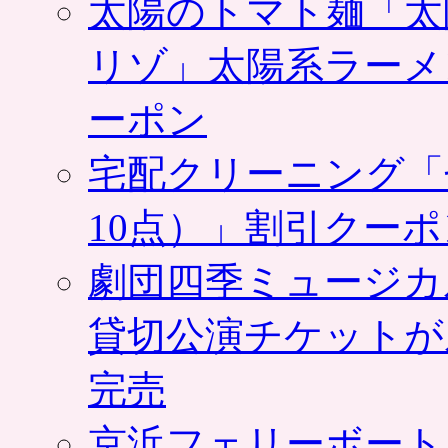
太陽のトマト麺「太
リゾ」太陽系ラーメ
ーポン
宅配クリーニング「
10点）」割引クー
劇団四季ミュージカ
貸切公演チケットが
完売
京浜フェリーボート