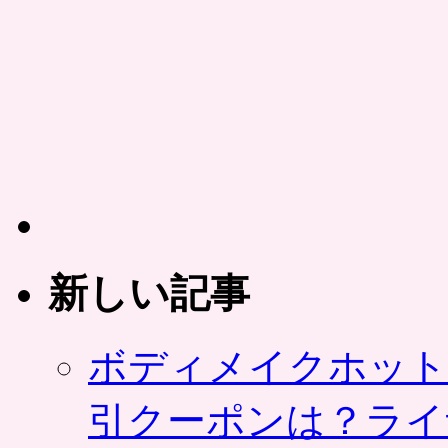
「綾
い
鷹」
に
ペ
グ
ッ
ル
ト
ー
ボ
ポ
ト
ン
ル
は
1
本
が
無
料
で
新しい記事
先
着
プ
ボディメイクホット
レ
ゼ
ン
引クーポンは？ライ
ト。
カ