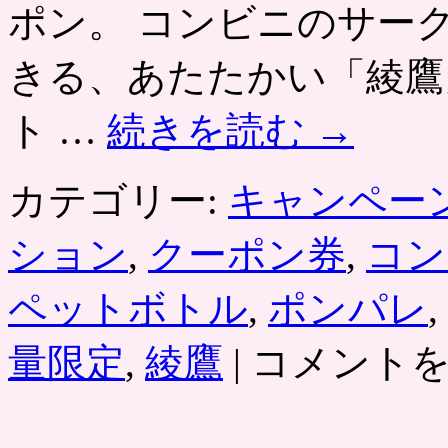
ポン。 コンビニのサー
10
円
で
きる、あたたかい「綾鷹
炭
酸
お
ト …
続きを読む
→
茶
お
水
カテゴリー:
キャンペー
缶
コ
ー
ション
,
クーポン券
,
コン
ヒ
ー
ペットボトル
,
ポンパレ
,
な
ど
あ
の
量限定
,
綾鷹
|
コメント
た
ま
た
と
か
め
い
買