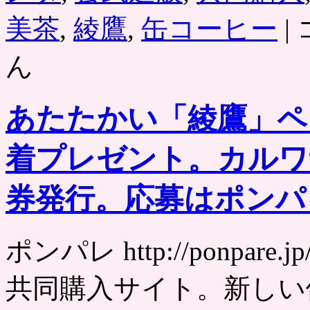
コ
美茶
,
綾鷹
,
缶コーヒー
|
カ
コ
ん
ー
ラ
公
式
あたたかい「綾鷹」ペ
通
販
で
着プレゼント。カルワ
使
え
券発行。応募はポンパ
る
10
円
分
ポンパレ http://ponpa
ク
ー
ポ
共同購入サイト。新しい
ン
が