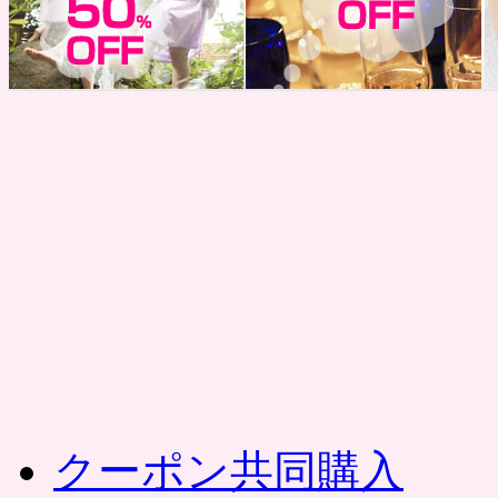
コ
ン
テ
ン
ツ
へ
ス
キ
ッ
プ
クーポン共同購入