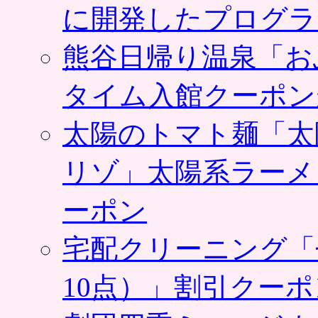
ル
に開発したプログラ
ワ
ザ
熊谷日帰り温泉「お
ス
テ
ー
タイム入館クーポン
シ
ョ
太陽のトマト麺「太
ン
で
ク
リゾ」太陽系ラーメ
ー
ポ
ーポン
ン
券
発
宅配クリーニング「
行。
応
募
10点）」割引クー
は
ポ