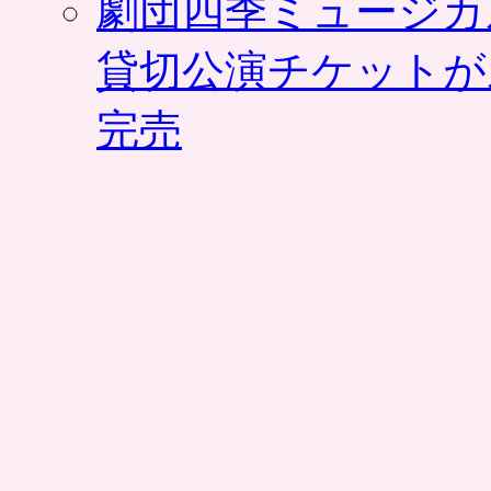
劇団四季ミュージカ
ン
パ
レ
貸切公演チケットが
で
は
完売