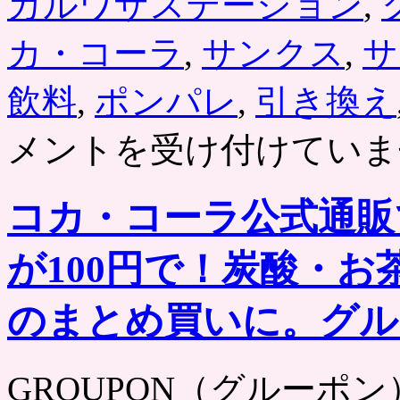
カルワザステーション
,
カ・コーラ
,
サンクス
,
サ
飲料
,
ポンパレ
,
引き換え
メントを受け付けていま
コカ・コーラ公式通販で
が100円で！炭酸・
のまとめ買いに。グル
GROUPON（グルーポン） htt