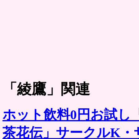
「
綾鷹
」関連
ホット飲料0円お試し
茶花伝」サークルK・