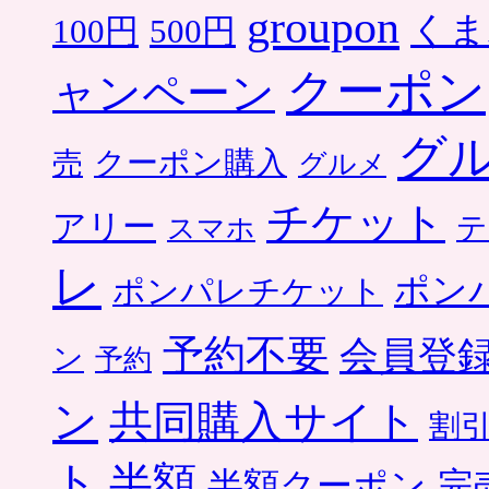
groupon
くま
500円
100円
クーポン
ャンペーン
グ
クーポン購入
売
グルメ
チケット
アリー
テ
スマホ
レ
ポン
ポンパレチケット
予約不要
会員登
ン
予約
ン
共同購入サイト
割
ト
半額
半額クーポン
完