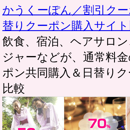
かうくーぽん／割引クー
替りクーポン購入サイト
飲食、宿泊、ヘアサロン
ジャーなどが、通常料金
ポン共同購入＆日替りク
比較