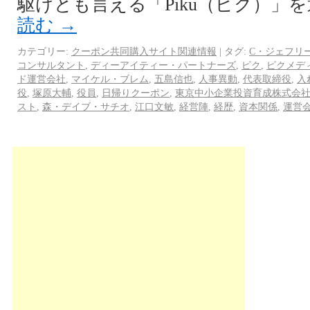
駆けとも言える「Piku（ピク）」
読む
→
カテゴリー:
クーポン共同購入サイト関連情報
|
タグ:
C・ジェフリ
コンサルタント
,
ディーアイティー・パートナーズ
,
ピク
,
ピクメデ
ド運営会社
,
マイケル・ブレム
,
五島信也
,
人事異動
,
代表取締役
,
入
役
,
塚原大輔
,
役員
,
日帰りクーポン
,
東京中小企業投資育成株式会
スト
,
森・デイブ・サチオ
,
江口文敏
,
経営陣
,
経歴
,
資本関係
,
運営