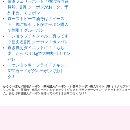
京浜フェリーボート「横浜港内遊
覧船」割引クーポンがおトク。予
約不要。くまポン
ローストビーフ油そば「ビース
ト」肉ご飯セットがクーポン購入
で割引！グルーポン
「ショップチャンネル」買ってす
ぐ使える割引クーポン！ポンパレ
置き換えダイエットに！「もち
麦」たっぷり1kgで大幅割引！ポン
パレ
「ケンタッキーフライドチキン」
KFCカードがグルーポンでおト
ク！
かうくーぽん／割引クーポン・共同購入クーポン・日替りクーポン購入サイト比較
オトクなプレ
リンク集で、日替わり出品クーポンもチェック！グルメやリラクゼーション、チケットやアミュ
入、あとは割引購入クーポンを持ってそのままお店に行くだけ！