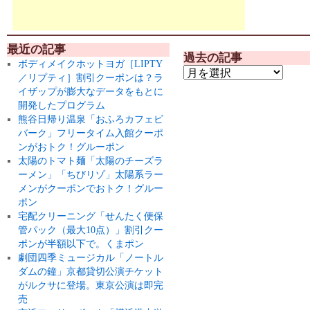
最近の記事
過去の記事
ボディメイクホットヨガ［LIPTY
／リプティ］割引クーポンは？ラ
イザップが膨大なデータをもとに
開発したプログラム
熊谷日帰り温泉「おふろカフェビ
バーク」フリータイム入館クーポ
ンがおトク！グルーポン
太陽のトマト麺「太陽のチーズラ
ーメン」「ちびリゾ」太陽系ラー
メンがクーポンでおトク！グルー
ポン
宅配クリーニング「せんたく便保
管パック（最大10点）」割引クー
ポンが半額以下で。くまポン
劇団四季ミュージカル「ノートル
ダムの鐘」京都貸切公演チケット
がルクサに登場。東京公演は即完
売