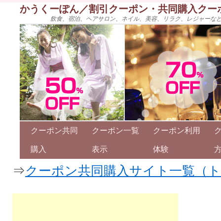
かうくーぽん／割引クーポン・共同購入クー
飲食、宿泊、ヘアサロン、ネイル、美容、リラク、レジャーな
クーポン共同
クーポン一覧
クーポン利用
購入
表示
体験
⇒
クーポン共同購入サイト一覧（