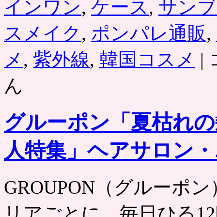
インワン
,
ケース
,
サンブ
スメイク
,
ポンパレ通販
,
韓
メ
,
紫外線
,
韓国コスメ
|
国
コ
ん
ス
メ
「
／
グルーポン「夏枯れの
ア
イ
オ
人特集」ヘアサロン・
ペ
オ
ー
GROUPON（グルーポン） htt
ル
イ
ン
リアごとに、毎日ひる12
ワ