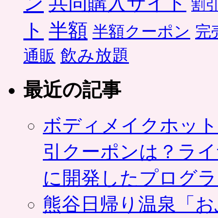
ン
共同購入サイト
割
ト
半額
半額クーポン
完
飲み放題
通販
最近の記事
ボディメイクホット
引クーポンは？ライ
に開発したプログラ
熊谷日帰り温泉「お