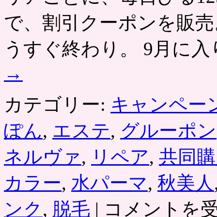
ン
で、割引クーポンを販売
美
容
フ
うすぐ終わり。 9月に入
ァ
ン
→
デ
の
セ
カテゴリー:
キャンペー
ッ
ト
が
ぽん
,
エステ
,
グルーポン
共
同
購
ネルヴァ
,
リペア
,
共同購
入
で
カラー
,
水パーマ
,
秋美人
お
ト
ク
グ
ンク
,
脱毛
|
コメントを
人
ル