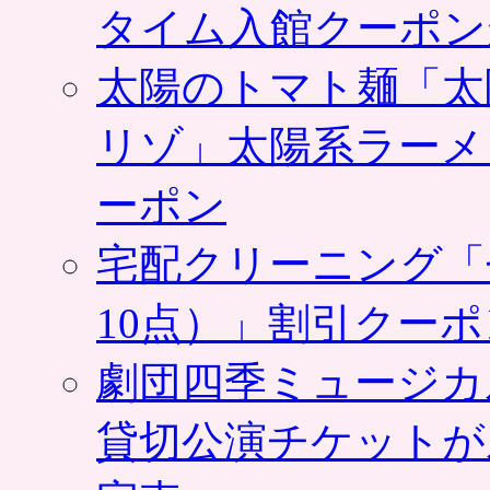
タイム入館クーポン
太陽のトマト麺「太
リゾ」太陽系ラーメ
ーポン
宅配クリーニング「
10点）」割引クー
劇団四季ミュージカ
貸切公演チケットが