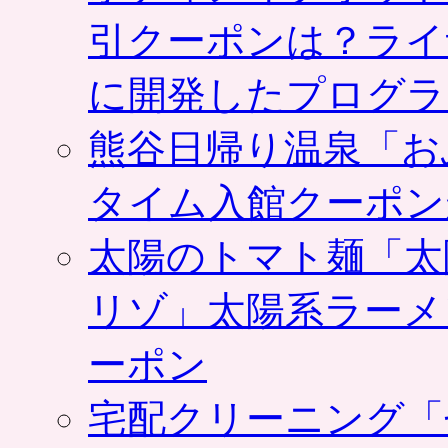
ヘ
ア
引クーポンは？ライ
サ
ロ
に開発したプログラ
ン・
エ
ス
熊谷日帰り温泉「お
テ・
美
容
タイム入館クーポン
ド
リ
太陽のトマト麺「太
ン
ク
な
リゾ」太陽系ラーメ
ど
は
ーポン
宅配クリーニング「