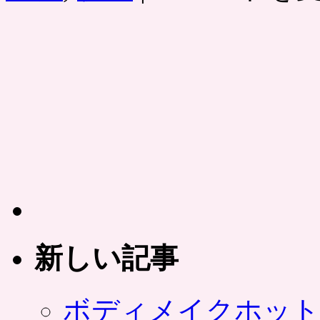
気
ー
の
ポ
時
ン
短
「夏
コ
枯
ス
れ
メ
の
ポ
髪
ン
と
パ
肌
レ
速
は
攻
リ
ペ
ア
で
秋
新しい記事
美
人
特
ボディメイクホット
集」