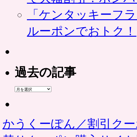
「ケンタッキーフラ
ルーポンでおトク！
過去の記事
過
去
の
記
事
かうくーぽん／割引クー