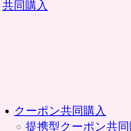
コ
ン
テ
ン
ツ
へ
ス
キ
ッ
プ
クーポン共同購入
提携型クーポン共同