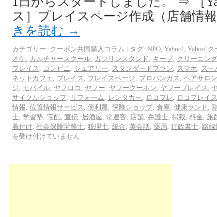
1日からスタートしました。 ⇒ ［Ya
ス］プレイスページ作成（店舗情報登録
きを読む
→
カテゴリー:
クーポン共同購入コラム
|
タグ:
NPO
,
Yahoo!
,
Yahoo!
オケ
,
カルチャースクール
,
ガソリンスタンド
,
キープ
,
クリーニン
プレイス
,
コンビニ
,
シェアリー
,
スタンダードプラン
,
スマホ
,
スー
ネットカフェ
,
プレイス
,
プレイスページ
,
プロパンガス
,
ヘアサロ
ジ
,
モバイル
,
ヤフロコ
,
ヤフー
,
ヤフークーポン
,
ヤフープレイス
,
サイクルショップ
,
リフォーム
,
レンタカー
,
ロコプレ
,
ロコプレイ
情報
,
位置情報サービス
,
便利屋
,
保険ショップ
,
倉庫
,
健康ランド
,
士
,
学習塾
,
宅配
,
宣伝
,
居酒屋
,
常連客
,
店舗
,
弁護士
,
掲載
,
料金
,
旅
着付け
,
社会保険労務士
,
税理士
,
統合
,
英会話
,
薬局
,
行政書士
,
路線
を受け付けていません