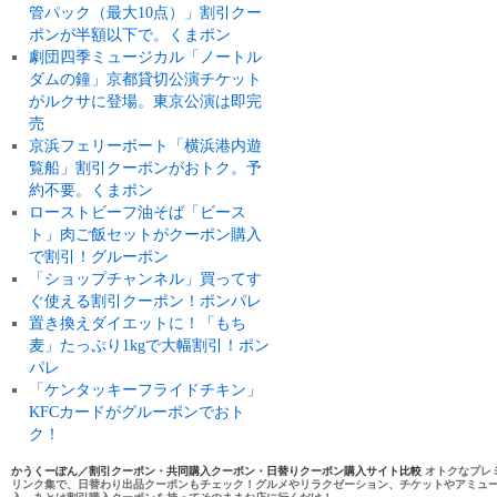
管パック（最大10点）」割引クー
ポンが半額以下で。くまポン
劇団四季ミュージカル「ノートル
ダムの鐘」京都貸切公演チケット
がルクサに登場。東京公演は即完
売
京浜フェリーボート「横浜港内遊
覧船」割引クーポンがおトク。予
約不要。くまポン
ローストビーフ油そば「ビース
ト」肉ご飯セットがクーポン購入
で割引！グルーポン
「ショップチャンネル」買ってす
ぐ使える割引クーポン！ポンパレ
置き換えダイエットに！「もち
麦」たっぷり1kgで大幅割引！ポン
パレ
「ケンタッキーフライドチキン」
KFCカードがグルーポンでおト
ク！
かうくーぽん／割引クーポン・共同購入クーポン・日替りクーポン購入サイト比較
オトクなプレ
リンク集で、日替わり出品クーポンもチェック！グルメやリラクゼーション、チケットやアミュ