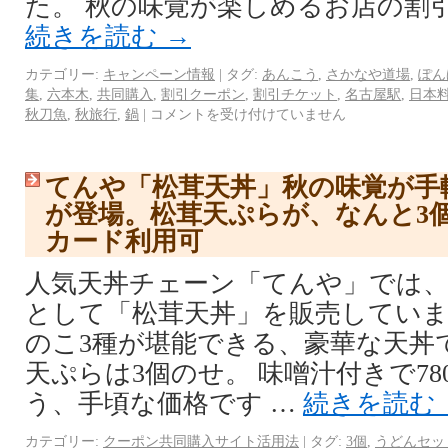
た。 秋の味覚が楽しめるお店の割
続きを読む
→
カテゴリー:
キャンペーン情報
|
タグ:
あんこう
,
さかなや道場
,
ぽん
集
,
六本木
,
共同購入
,
割引クーポン
,
割引チケット
,
名古屋駅
,
日本
秋刀魚
,
秋旅行
,
鍋
|
コメントを受け付けていません
てんや「松茸天丼」秋の味覚が手
が登場。松茸天ぷらが、なんと3
カード利用可
人気天丼チェーン「てんや」では、
として「松茸天丼」を販売していま
のこ3種が堪能できる、豪華な天丼
天ぷらは3個のせ。 味噌汁付きで7
う、手頃な価格です …
続きを読む
カテゴリー:
クーポン共同購入サイト活用法
|
タグ:
3個
,
うどんセッ