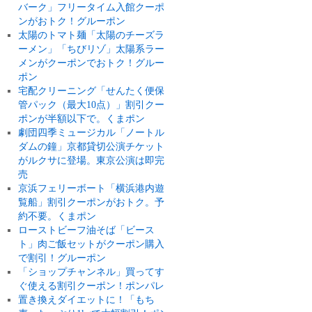
バーク」フリータイム入館クーポ
ンがおトク！グルーポン
太陽のトマト麺「太陽のチーズラ
ーメン」「ちびリゾ」太陽系ラー
メンがクーポンでおトク！グルー
ポン
宅配クリーニング「せんたく便保
管パック（最大10点）」割引クー
ポンが半額以下で。くまポン
劇団四季ミュージカル「ノートル
ダムの鐘」京都貸切公演チケット
がルクサに登場。東京公演は即完
売
京浜フェリーボート「横浜港内遊
覧船」割引クーポンがおトク。予
約不要。くまポン
ローストビーフ油そば「ビース
ト」肉ご飯セットがクーポン購入
で割引！グルーポン
「ショップチャンネル」買ってす
ぐ使える割引クーポン！ポンパレ
置き換えダイエットに！「もち