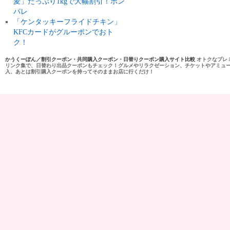
麦」たっぷり1kgで大幅割引！ポン
パレ
「ケンタッキーフライドチキン」
KFCカードがグルーポンでおト
ク！
かうくーぽん／割引クーポン・共同購入クーポン・日替りクーポン購入サイト比較
オトクなプレ
リンク集で、日替わり出品クーポンもチェック！グルメやリラクゼーション、チケットやアミュ
入、あとは割引購入クーポンを持ってそのままお店に行くだけ！