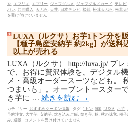
や
,
エブリィ
,
エブリー
,
ジェフグルメ
,
ジェフグルメカード
,
テレビ
パレ
,
共同購入
,
天ぷら
,
天丼
,
日本テレビ
,
松茸
,
松茸天ぷら
,
松茸天
を受け付けていません
LUXA（ルクサ）お芋1トン分を
【種子島産安納芋 約2kg】が送料込み
以上が売れる
LUXA（ルクサ） http://luxa.jp
で、お得に贅沢体験を。デジタル機
メ・高級オーダースーツなども。 
つまいも」。オーブントースター
き芋に …
続きを読む
→
カテゴリー:
おすすめクーポン情報
|
タグ:
1トン
,
500
,
LUXA
,
お芋
,
予約注文
,
大学芋
,
安納芋
,
炊き込みご飯
,
焼き芋
,
秋
,
秋の味覚
,
種子
み
,
通販
|
コメントを受け付けていません