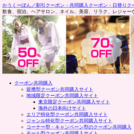
かうくーぽん／割引クーポン・共同購入クーポン・日替りク
飲食、宿泊、ヘアサロン、ネイル、美容、リラク、レジャー
コ
クーポン共同購入
ン
提携型クーポン共同購入サイト
テ
地域限定クーポン共同購入サイト
ン
東京限定クーポン共同購入サイト
ツ
海外の日本向けサイト
へ
エリア特化型クーポン共同購入サイト
ス
ジャンル特化型クーポン共同購入サイト
キ
コーナー型・キャンペーン型のクーポン共同購入
ッ
モール型クーポン共同購入サイト