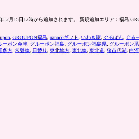
12月15日12時から追加されます。 新規追加エリア：福島 G
oupon
,
GROUPON福島
,
nanacoギフト
,
いわき駅
,
ぐるぽん
,
ぐる
ルーポン会津
,
グルーポン福島
,
グルーポン福島県
,
グルーポン系
喜多方
,
常磐線
,
日替り
,
東北地方
,
東北線
,
東北道
,
猪苗代湖
,
白河