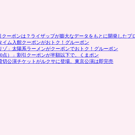
割引クーポンは？ライザップが膨大なデータをもとに開発したプ
タイム入館クーポンがおトク！グルーポン
リゾ」太陽系ラーメンがクーポンでおトク！グルーポン
0点）」割引クーポンが半額以下で。くまポン
貸切公演チケットがルクサに登場。東京公演は即完売