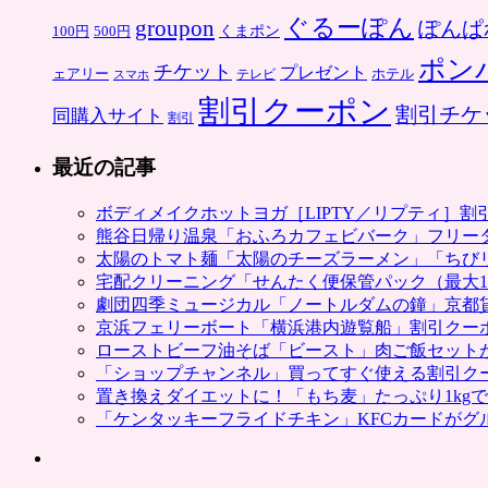
ぐるーぽん
groupon
ぽんぱ
くまポン
100円
500円
ポン
チケット
プレゼント
ホテル
ェアリー
スマホ
テレビ
割引クーポン
割引チケ
同購入サイト
割引
最近の記事
ボディメイクホットヨガ［LIPTY／リプティ］
熊谷日帰り温泉「おふろカフェビバーク」フリー
太陽のトマト麺「太陽のチーズラーメン」「ちび
宅配クリーニング「せんたく便保管パック（最大1
劇団四季ミュージカル「ノートルダムの鐘」京都
京浜フェリーボート「横浜港内遊覧船」割引クー
ローストビーフ油そば「ビースト」肉ご飯セット
「ショップチャンネル」買ってすぐ使える割引ク
置き換えダイエットに！「もち麦」たっぷり1kg
「ケンタッキーフライドチキン」KFCカードがグ