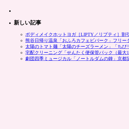
新しい記事
ボディメイクホットヨガ［LIPTY／リプティ］
熊谷日帰り温泉「おふろカフェビバーク」フリー
太陽のトマト麺「太陽のチーズラーメン」「ちび
宅配クリーニング「せんたく便保管パック（最大1
劇団四季ミュージカル「ノートルダムの鐘」京都