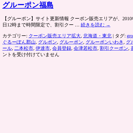
グルーポン福島
【グルーポン】サイト更新情報 クーポン販売エリアが、2010年
日12時まで時間限定で、割引クー …
続きを読む
→
カテゴリー:
クーポン販売エリア拡大
,
北海道・東北
|
タグ:
gr
ぐるーぽん郡山
,
グルポン
,
グルーポン
,
グルーポンいわき
,
グ
ール
,
二本松市
,
伊達市
,
会員登録
,
会津若松市
,
割引クーポン
,
ントを受け付けていません