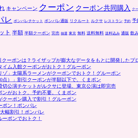
クーポン
クーポン共同購入
れ
キャンペーン
ク
パレ
予
ポンパレ通販
リクルート
ルクサ
ポンパレチケット
レストラン
予約
ット
半額
送料無料
飲
半額クーポン
完売
通販
東京
無料
抽選
送料込み
割引クーポンは？ライザップが膨大なデータをもとに開発したプ
タイム入館クーポンがおトク！グルーポン
リゾ」太陽系ラーメンがクーポンでおトク！グルーポン
0点）」割引クーポンが半額以下で。くまポン
貸切公演チケットがルクサに登場。東京公演は即完売
ポンがおトク。予約不要。くまポン
がクーポン購入で割引！グルーポン
ーポン！ポンパレ
で大幅割引！ポンパレ
ルーポンでおトク！