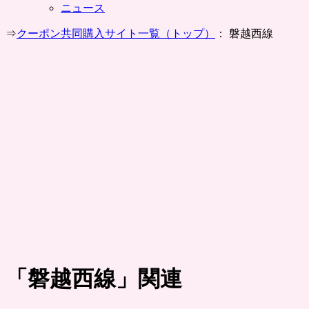
ニュース
⇒
クーポン共同購入サイト一覧（トップ）
： 磐越西線
「
磐越西線
」関連