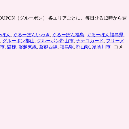
ROUPON（グルーポン） 各エリアごとに、毎日ひる12時から翌
ーぽん
,
ぐるーぽんいわき
,
ぐるーぽん福島
,
ぐるーぽん福島県
,
,
グルーポン郡山
,
グルーポン郡山市
,
ナナコカード
,
フリーメ
グ
市
,
磐梯
,
磐越東線
,
磐越西線
,
福島駅
,
郡山駅
,
須賀川市
|
コメ
ル
ー
ポ
ン
福
島
は