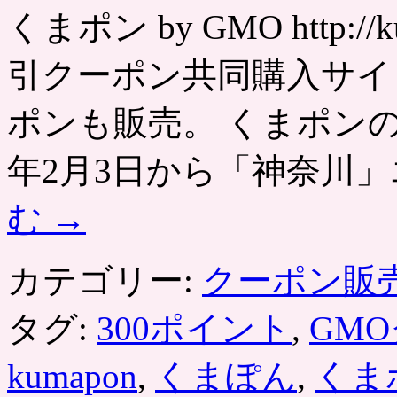
ス
くまポン by GMO http:/
カ
ド
ー
引クーポン共同購入サイ
ラ
町
ポンも販売。 くまポンの
田
（F
リ
年2月3日から「神奈川」
ー
グ
む
→
加
盟
フ
ッ
カテゴリー:
クーポン販
ト
サ
タグ:
300ポイント
,
GM
ル
チ
ー
kumapon
,
くまぽん
,
くま
ム）