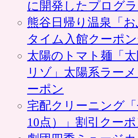
に開発したプログラ
熊谷日帰り温泉「お
タイム入館クーポン
太陽のトマト麺「太
リゾ」太陽系ラーメ
ーポン
宅配クリーニング「
10点）」割引クー