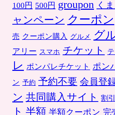
groupon
くま
500円
100円
クーポン
ャンペーン
グ
クーポン購入
売
グルメ
チケット
アリー
テ
スマホ
レ
ポン
ポンパレチケット
予約不要
会員登
ン
予約
ン
共同購入サイト
割
ト
半額
半額クーポン
完