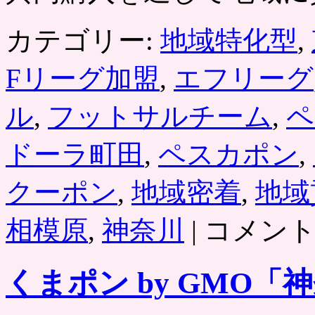
カテゴリー:
地域特化型
,
Fリーグ加盟
,
エフリーグ
ル
,
フットサルチーム
,
ペ
ドーラ町田
,
ペスカポン
,
クーポン
,
地域密着
,
地域
ペ
相模原
,
神奈川
|
コメン
ス
カ
ポ
くまポン by GMO
ン
／
ペ