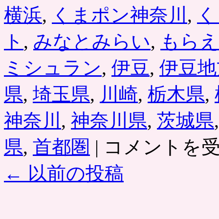
公
横浜
,
くまポン神奈川
,
く
式
ク
ー
ト
,
みなとみらい
,
もらえ
ポ
ン
ミシュラン
,
伊豆
,
伊豆地
共
同
購
県
,
埼玉県
,
川崎
,
栃木県
,
入
サ
イ
神奈川
,
神奈川県
,
茨城県
ト
は
く
県
,
首都圏
|
コメントを
ま
ポ
←
以前の投稿
ン
by
GMO「神
奈
川」
エ