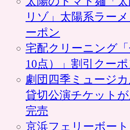
太陽のトマト麺「太
リゾ」太陽系ラーメ
ーポン
宅配クリーニング「
10点）」割引クー
劇団四季ミュージカ
貸切公演チケットが
完売
京浜フェリーボート