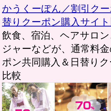
かうくーぽん／割引クー
替りクーポン購入サイト
飲食、宿泊、ヘアサロン
ジャーなどが、通常料金
ポン共同購入＆日替りク
比較