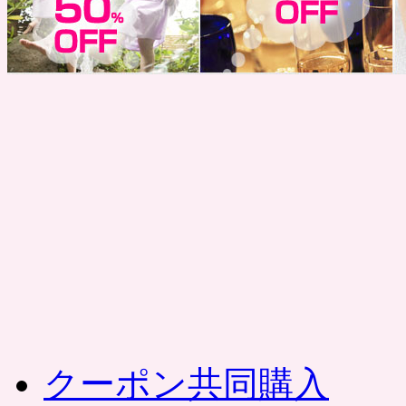
コ
ン
テ
ン
ツ
へ
ス
キ
ッ
プ
クーポン共同購入