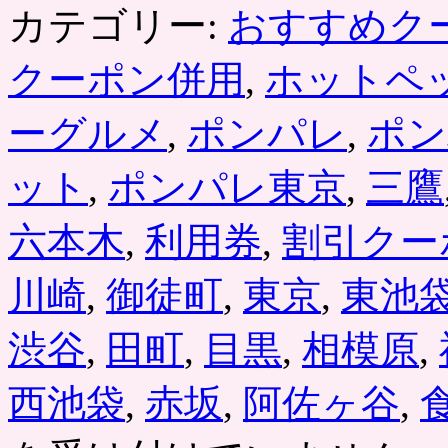
カテゴリー:
おすすめク
クーポン併用
,
ホットペ
ーグルメ
,
ポンパレ
,
ポン
ット
,
ポンパレ東京
,
三鷹
六本木
,
利用券
,
割引クー
川崎
,
御徒町
,
東京
,
東池
渋谷
,
田町
,
目黒
,
相模原
,
西池袋
,
赤坂
,
阿佐ヶ谷
,