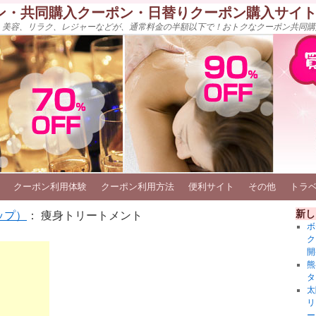
ン・共同購入クーポン・日替りクーポン購入サイ
、美容、リラク、レジャーなどが、通常料金の半額以下で！おトクなクーポン共同購
クーポン利用体験
クーポン利用方法
便利サイト
その他
トラ
新し
ップ）
： 痩身トリートメント
ボ
ク
開
熊
タ
太
リ
ー