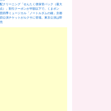
配クリーニング「せんたく便保管パック（最大
0点）」割引クーポンが半額以下で。くまポン
団四季ミュージカル「ノートルダムの鐘」京都
切公演チケットがルクサに登場。東京公演は即
売