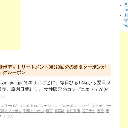
宅
1
劇
貸
完
身ボディトリートメント30分3回分の割引クーポンが
」グルーポン
w.groupon.jp/ 各エリアごとに、毎日ひる12時から翌日12
販売。原則日替わり。 女性限定のコンビニエステがお
む
→
,
ぐるーぽん
,
エレクトロポレーション
,
グルーポン
,
コンビニエステ
,
サー
同購入クーポン
,
割引クーポン
,
原宿
,
原宿駅
,
女性専用
,
当日予約
,
痩身
,
痩
いません