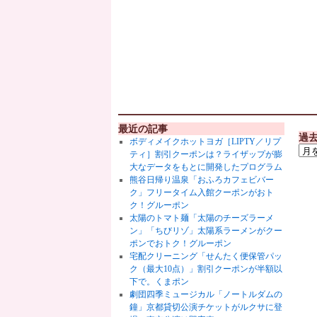
最近の記事
過
ボディメイクホットヨガ［LIPTY／リプ
ティ］割引クーポンは？ライザップが膨
大なデータをもとに開発したプログラム
熊谷日帰り温泉「おふろカフェビバー
ク」フリータイム入館クーポンがおト
ク！グルーポン
太陽のトマト麺「太陽のチーズラーメ
ン」「ちびリゾ」太陽系ラーメンがクー
ポンでおトク！グルーポン
宅配クリーニング「せんたく便保管パッ
ク（最大10点）」割引クーポンが半額以
下で。くまポン
劇団四季ミュージカル「ノートルダムの
鐘」京都貸切公演チケットがルクサに登