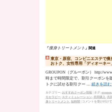
痩身トリートメント
「
」関連
東京・原宿、コンビニエステで痩
おトク、女性専用「ディオーネー
GROUPON（グルーポン） http://ww
時まで時間限定で、割引クーポンを
トクに試せる割引クー …
続きを読
カテゴリー:
おすすめクーポン情報
|
タグ:
groupon
モセラピー
,
スティミュレーション
,
共同購入
,
共
身トリートメント
,
短時間
|
コメントを受け付けて