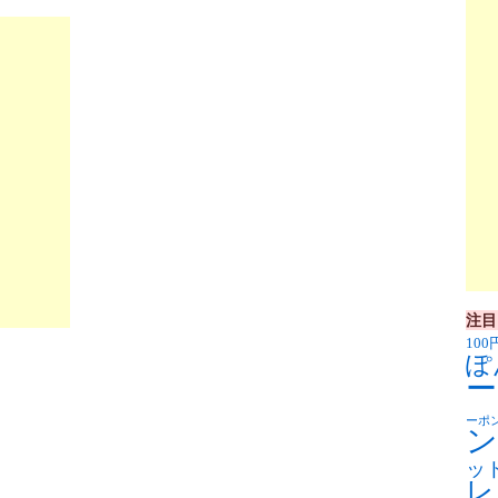
注目
100
ぽ
ー
ーポ
ン
ッ
レ