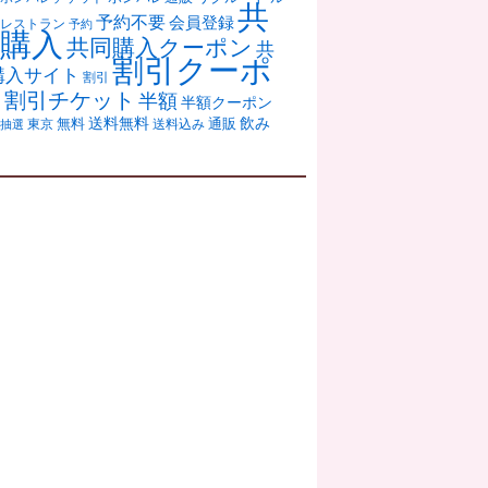
共
予約不要
会員登録
レストラン
予約
購入
共同購入クーポン
共
割引クーポ
購入サイト
割引
ン
割引チケット
半額
半額クーポン
送料無料
飲み
通販
東京
無料
抽選
送料込み