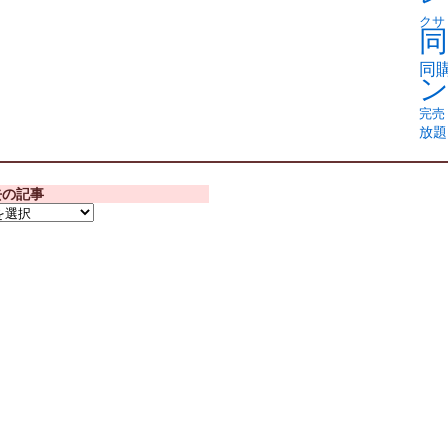
クサ
同
同
完売
放題
去の記事