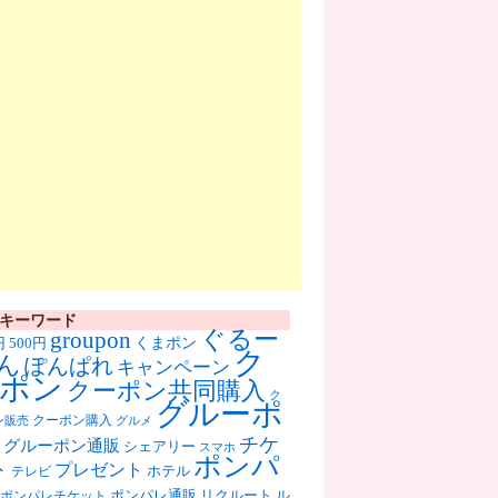
キーワード
ぐるー
groupon
くまポン
円
500円
ク
ん
ぽんぱれ
キャンペーン
ポン
クーポン共同購入
ク
グルーポ
クーポン購入
ン販売
グルメ
チケ
グルーポン通販
シェアリー
スマホ
ポンパ
ト
プレゼント
ホテル
テレビ
ポンパレ通販
リクルート
ル
ポンパレチケット