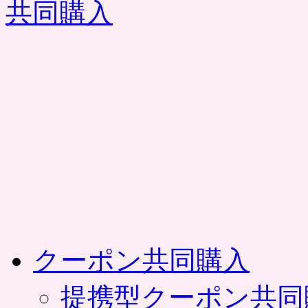
コ
ン
テ
ン
ツ
へ
ス
キ
ッ
プ
クーポン共同購入
提携型クーポン共同