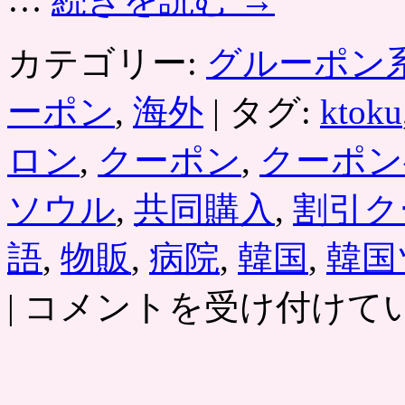
開
始。
カテゴリー:
グルーポン
位
置
情
ーポン
,
海外
|
タグ:
ktoku
報
を
ロン
,
クーポン
,
クーポン
活
用
し、
ソウル
,
共同購入
,
割引ク
お
店
の
語
,
物販
,
病院
,
韓国
,
韓国
ク
ー
［K
|
コメントを受け付けて
ポ
得
ン
（ケ
発
イ
行
ト
機
ク）］
能、
韓