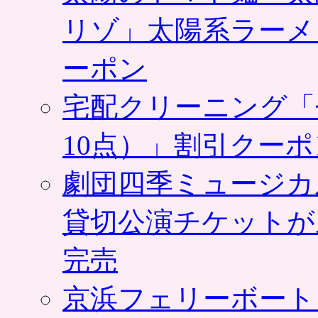
リゾ」太陽系ラーメ
ーポン
宅配クリーニング「
10点）」割引クー
劇団四季ミュージカ
貸切公演チケットが
完売
京浜フェリーボート