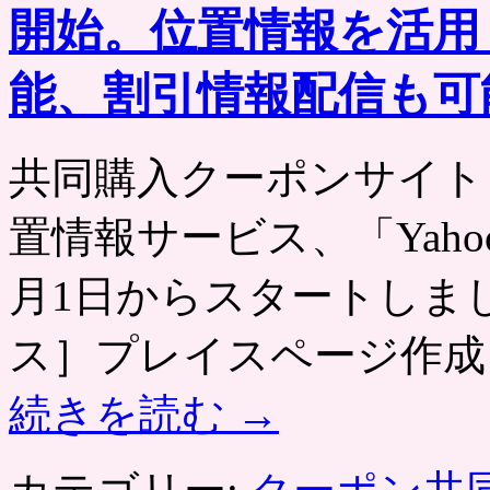
康・
開始。位置情報を活用
医
療」
ペ
能、割引情報配信も可
ー
ジ
が
共同購入クーポンサイト
追
加。
ク
置情報サービス、「Yahoo
リ
ニ
ッ
月1日からスタートしました
ク・
病
ス］プレイスページ作成（店
院
の
割
続きを読む
→
引
チ
ケ
ッ