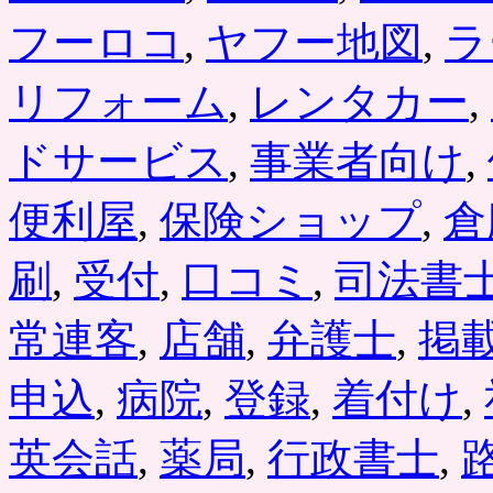
ピ
フーロコ
,
ヤフー地図
,
ラ
ー
リ
ン
リフォーム
,
レンタカー
,
グ・
ホ
ドサービス
,
事業者向け
,
ワ
イ
ト
便利屋
,
保険ショップ
,
倉
ニ
ン
グ
刷
,
受付
,
口コミ
,
司法書
が
登
常連客
,
店舗
,
弁護士
,
掲
場
は
申込
,
病院
,
登録
,
着付け
,
英会話
,
薬局
,
行政書士
,