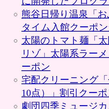
に開発したプログラ
ト
は
熊谷日帰り温泉「お
タイム入館クーポン
太陽のトマト麺「太
リゾ」太陽系ラーメ
ーポン
宅配クリーニング「
10点）」割引クー
劇団四季ミュージカ