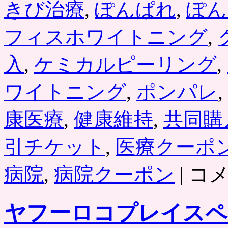
きび治療
,
ぽんぱれ
,
ぽん
フィスホワイトニング
,
入
,
ケミカルピーリング
,
ワイトニング
,
ポンパレ
,
康医療
,
健康維持
,
共同購
引チケット
,
医療クーポ
ポ
病院
,
病院クーポン
|
コ
ン
パ
レ
ヤフーロコプレイスペ
に
「健