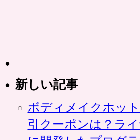
割
国
引
ソ
情
ウ
報
ル
配
で
信
使
も
え
可
る
能
割
に
引
は
ク
ー
新しい記事
ポ
ン
の
ボディメイクホット
共
同
購
引クーポンは？ライ
入
サ
イ