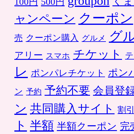
groupon
くま
500円
100円
クーポン
ャンペーン
グ
クーポン購入
売
グルメ
チケット
アリー
テ
スマホ
レ
ポン
ポンパレチケット
予約不要
会員登
ン
予約
ン
共同購入サイト
割
ト
半額
半額クーポン
完