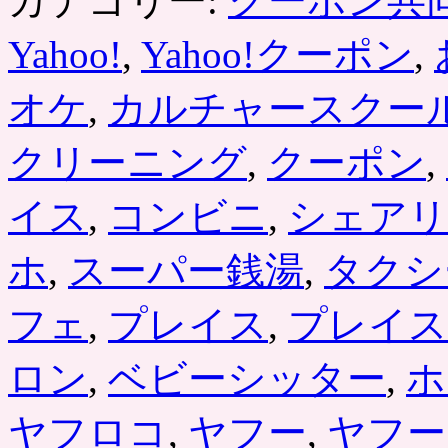
カテゴリー:
クーポン共
ト・
ク
Yahoo!
,
Yahoo!クーポン
,
ー
ポ
オケ
,
カルチャースクー
ン
や、
ヘ
クリーニング
,
クーポン
,
ル
ス
イス
,
コンビニ
,
シェアリ
ケ
ア
サ
ホ
,
スーパー銭湯
,
タクシ
ー
ビ
ス
フェ
,
プレイス
,
プレイス
な
ど。
ロン
,
ベビーシッター
,
ホ
ケ
ミ
カ
ヤフロコ
,
ヤフー
,
ヤフー
ル