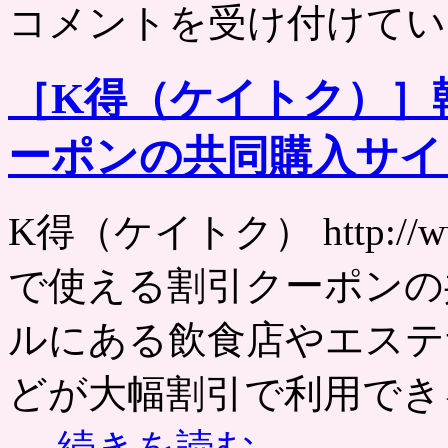
ヤ
コメントを受け付けてい
フ
ー
ロ
［K得（ケイトク）］
コ
プ
レ
ーポンの共同購入サイ
イ
ス
ペ
ー
K得（ケイトク） http://w
ジ
作
で使える割引クーポンの
成
の
登
ルにある飲食店やエステ
録
受
どが大幅割引で利用でき
付
申
込
…
続きを読む
→
を