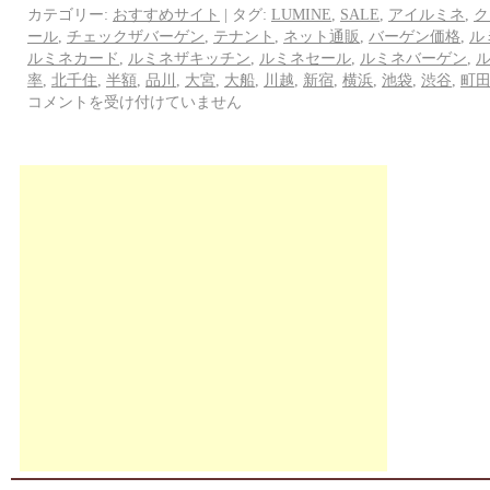
カテゴリー:
おすすめサイト
|
タグ:
LUMINE
,
SALE
,
アイルミネ
,
ク
ール
,
チェックザバーゲン
,
テナント
,
ネット通販
,
バーゲン価格
,
ル
ルミネカード
,
ルミネザキッチン
,
ルミネセール
,
ルミネバーゲン
,
率
,
北千住
,
半額
,
品川
,
大宮
,
大船
,
川越
,
新宿
,
横浜
,
池袋
,
渋谷
,
町
コメントを受け付けていません