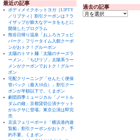
最近の記事
過去の記事
ボディメイクホットヨガ［LIPTY
／リプティ］割引クーポンは？ラ
イザップが膨大なデータをもとに
開発したプログラム
熊谷日帰り温泉「おふろカフェビ
バーク」フリータイム入館クーポ
ンがおトク！グルーポン
太陽のトマト麺「太陽のチーズラ
ーメン」「ちびリゾ」太陽系ラー
メンがクーポンでおトク！グルー
ポン
宅配クリーニング「せんたく便保
管パック（最大10点）」割引クー
ポンが半額以下で。くまポン
劇団四季ミュージカル「ノートル
ダムの鐘」京都貸切公演チケット
がルクサに登場。東京公演は即完
売
京浜フェリーボート「横浜港内遊
覧船」割引クーポンがおトク。予
約不要。くまポン