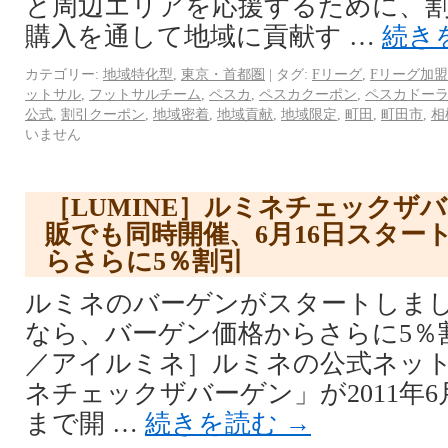
と周辺エリアを応援するために、
購入を通して地域に貢献す …
続き
カテゴリー:
地域特化型
,
東京・首都圏
|
タグ:
Fリーグ
,
Fリーグ加盟
ットサル
,
フットサルチーム
,
ペスカ
,
ペスカクーポン
,
ペスカドー
公式
,
割引クーポン
,
地域密着
,
地域貢献
,
地域限定
,
町田
,
町田市
,
相
いません
［LUMINE］ルミネチェックザ
販でも同時開催、6月16日スター
らさらに5％割引
ルミネのバーゲンがスタートしま
なら、バーゲン価格からさらに5％割引。
／アイルミネ］ルミネの公式ネット
ネチェックザバーゲン」が2011年6月
まで開 …
続きを読む
→