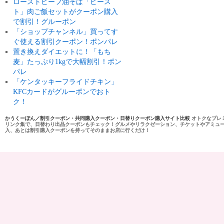
ローストビーフ油そば「ビース
ト」肉ご飯セットがクーポン購入
で割引！グルーポン
「ショップチャンネル」買ってす
ぐ使える割引クーポン！ポンパレ
置き換えダイエットに！「もち
麦」たっぷり1kgで大幅割引！ポン
パレ
「ケンタッキーフライドチキン」
KFCカードがグルーポンでおト
ク！
かうくーぽん／割引クーポン・共同購入クーポン・日替りクーポン購入サイト比較
オトクなプレ
リンク集で、日替わり出品クーポンもチェック！グルメやリラクゼーション、チケットやアミュ
入、あとは割引購入クーポンを持ってそのままお店に行くだけ！