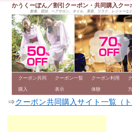
かうくーぽん／割引クーポン・共同購入クー
飲食、宿泊、ヘアサロン、ネイル、美容、リラク、レジャーな
クーポン共同
クーポン一覧
クーポン利用
購入
表示
体験
⇒
クーポン共同購入サイト一覧（