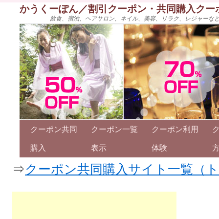
かうくーぽん／割引クーポン・共同購入クー
飲食、宿泊、ヘアサロン、ネイル、美容、リラク、レジャーな
クーポン共同
クーポン一覧
クーポン利用
購入
表示
体験
⇒
クーポン共同購入サイト一覧（