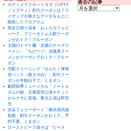
過去の記事
ボディメイクホットヨガ［LIPTY
／リプティ］割引クーポンは？ラ
イザップが膨大なデータをもとに
開発したプログラム
熊谷日帰り温泉「おふろカフェビ
バーク」フリータイム入館クーポ
ンがおトク！グルーポン
太陽のトマト麺「太陽のチーズラ
ーメン」「ちびリゾ」太陽系ラー
メンがクーポンでおトク！グルー
ポン
宅配クリーニング「せんたく便保
管パック（最大10点）」割引クー
ポンが半額以下で。くまポン
劇団四季ミュージカル「ノートル
ダムの鐘」京都貸切公演チケット
がルクサに登場。東京公演は即完
売
京浜フェリーボート「横浜港内遊
覧船」割引クーポンがおトク。予
約不要。くまポン
ローストビーフ油そば「ビース