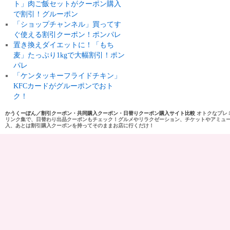
ト」肉ご飯セットがクーポン購入
で割引！グルーポン
「ショップチャンネル」買ってす
ぐ使える割引クーポン！ポンパレ
置き換えダイエットに！「もち
麦」たっぷり1kgで大幅割引！ポン
パレ
「ケンタッキーフライドチキン」
KFCカードがグルーポンでおト
ク！
かうくーぽん／割引クーポン・共同購入クーポン・日替りクーポン購入サイト比較
オトクなプレ
リンク集で、日替わり出品クーポンもチェック！グルメやリラクゼーション、チケットやアミュ
入、あとは割引購入クーポンを持ってそのままお店に行くだけ！