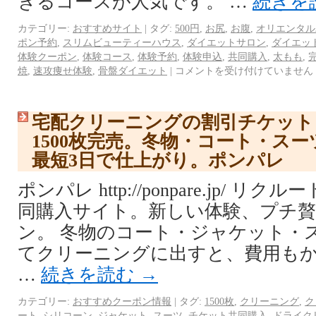
きるコースが人気です。 …
続きを
カテゴリー:
おすすめサイト
|
タグ:
500円
,
お尻
,
お腹
,
オリエンタル
ポン予約
,
スリムビューティーハウス
,
ダイエットサロン
,
ダイエッ
体験クーポン
,
体験コース
,
体験予約
,
体験申込
,
共同購入
,
太もも
,
焼
,
速攻痩せ体験
,
骨盤ダイエット
|
コメントを受け付けていません
宅配クリーニングの割引チケット
1500枚完売。冬物・コート・ス
最短3日で仕上がり。ポンパレ
ポンパレ http://ponpare.jp/ 
同購入サイト。新しい体験、プチ
ン。 冬物のコート・ジャケット・
てクリーニングに出すと、費用も
…
続きを読む
→
カテゴリー:
おすすめクーポン情報
|
タグ:
1500枚
,
クリーニング
,
ク
ート
,
シリコーン
,
ジャケット
,
スーツ
,
チケット共同購入
,
ドライク