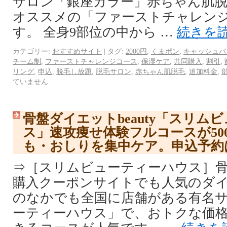
サロン「銀座カラー」赤ちゃん肌脱
オススメの「ファーストチャレン
す。 全身9部位の中から …
続きを
カテゴリー:
おすすめサイト
|
タグ:
2000円
,
くまポン
,
キャッシュバ
チーム制
,
ファーストチャレンジコース
,
保湿ケア
,
共同購入
,
割引
,
リング
,
申込
,
脱毛し放題
,
脱毛サロン
,
赤ちゃん肌脱毛
,
追加料金
,
ていません
骨盤ダイエットbeauty「スリム
ス」速攻痩せ体験フルコースが50
も・おしりを集中ケア。申込予約
⇒［スリムビューティーハウス］骨
購入クーポンサイトでも人気のダイ
のなかでも全国に店舗がある有名
ーティーハウス」で、おトクな価