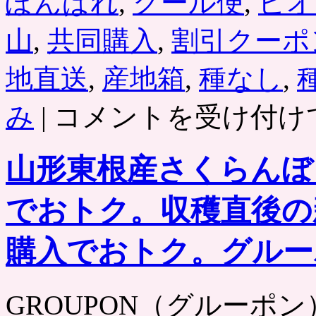
ぽんぱれ
,
クール便
,
ピオ
フ
ル
山
,
共同購入
,
割引クーポ
コ
ー
ス
地直送
,
産地箱
,
種なし
,
料
理
岡
が
み
|
コメントを受け付け
山
半
県
額
か
で
山形東根産さくらんぼ
ら
楽
産
し
地
め
でおトク。収穫直後の
直
る
送、
割
種
引
購入でおトク。グルー
な
チ
し
ケ
ピ
ッ
GROUPON（グルーポン） htt
オ
ト
ー
（ク