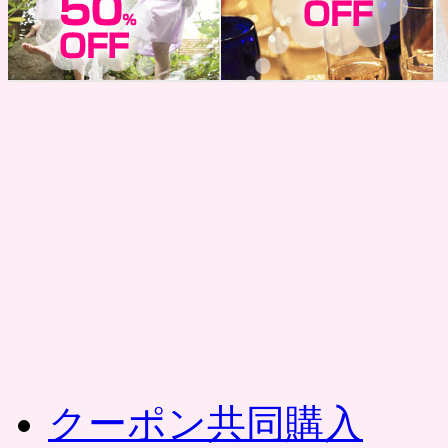
コ
ン
テ
ン
ツ
へ
ス
キ
ッ
プ
クーポン共同購入