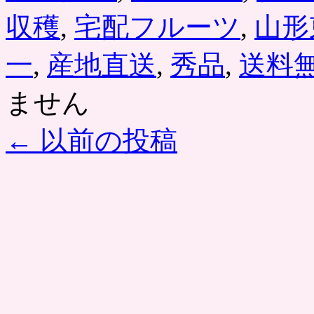
収穫
,
宅配フルーツ
,
山形
一
,
産地直送
,
秀品
,
送料
ません
←
以前の投稿