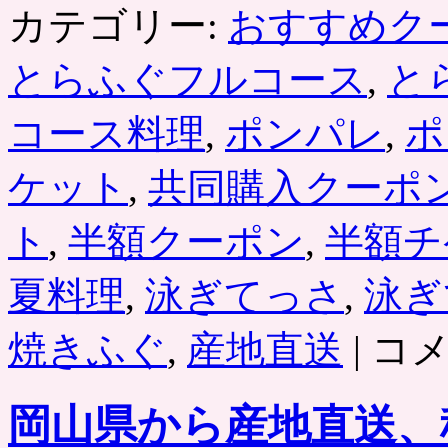
カテゴリー:
おすすめク
とらふぐフルコース
,
と
コース料理
,
ポンパレ
,
ポ
ケット
,
共同購入クーポ
ト
,
半額クーポン
,
半額チ
夏料理
,
泳ぎてっさ
,
泳ぎ
泳
焼きふぐ
,
産地直送
|
コ
ぎ
と
ら
岡山県から産地直送、
ふ
ぐ