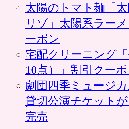
太陽のトマト麺「太
リゾ」太陽系ラーメ
ーポン
宅配クリーニング「
10点）」割引クー
劇団四季ミュージカ
貸切公演チケットが
完売