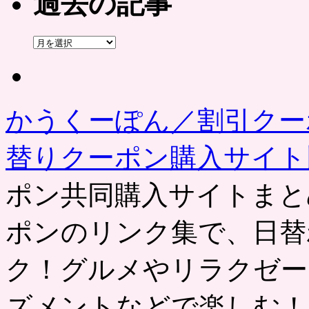
過去の記事
過
去
の
記
事
かうくーぽん／割引クー
替りクーポン購入サイ
ポン共同購入サイトまと
ポンのリンク集で、日替
ク！グルメやリラクゼー
ズメントなどで楽しむ！