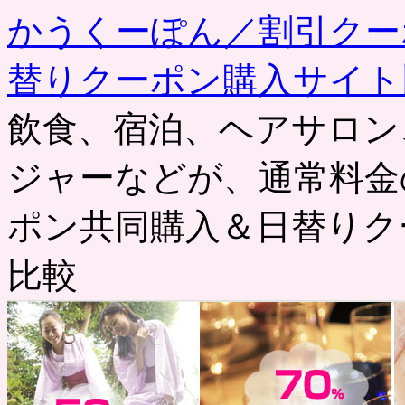
かうくーぽん／割引クー
替りクーポン購入サイト
飲食、宿泊、ヘアサロン
ジャーなどが、通常料金
ポン共同購入＆日替りク
比較