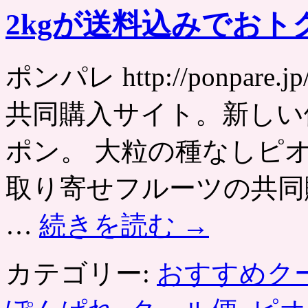
料
2kgが送料込みでおト
理
専
門
店
ポンパレ http://ponpa
「と
ら
共同購入サイト。新しい
ふ
ぐ
亭」
ポン。 大粒の種なしピ
夏
で
取り寄せフルーツの共同
も
ふ
ぐ
…
続きを読む
→
料
理
を
カテゴリー:
おすすめク
楽
し
む、