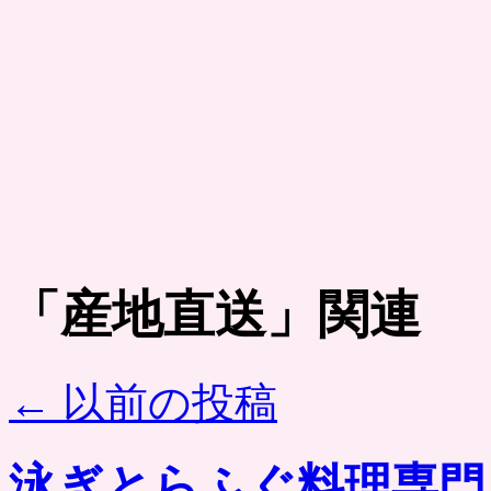
「
産地直送
」関連
←
以前の投稿
泳ぎとらふぐ料理専門