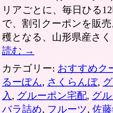
ネ
ー
リアごとに、毎日ひる12
た
ポ
っ
ン）
ぷ
が
で、割引クーポンを販売
り
人
2kg
気。
穫となる、山形県産さく
が
ポ
送
ン
料
パ
読む
→
込
レ
み
は
で
カテゴリー:
おすすめク
お
ト
ク。
るーぽん
,
さくらんぼ
,
グ
ポ
ン
入
,
グルーポン宅配
,
グル
パ
レ
は
バラ詰め
,
フルーツ
,
佐藤