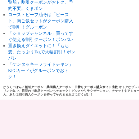
覧船」割引クーポンがおトク。予
約不要。くまポン
ローストビーフ油そば「ビース
ト」肉ご飯セットがクーポン購入
で割引！グルーポン
「ショップチャンネル」買ってす
ぐ使える割引クーポン！ポンパレ
置き換えダイエットに！「もち
麦」たっぷり1kgで大幅割引！ポン
パレ
「ケンタッキーフライドチキン」
KFCカードがグルーポンでおト
ク！
かうくーぽん／割引クーポン・共同購入クーポン・日替りクーポン購入サイト比較
オトクなプレ
リンク集で、日替わり出品クーポンもチェック！グルメやリラクゼーション、チケットやアミュ
入、あとは割引購入クーポンを持ってそのままお店に行くだけ！