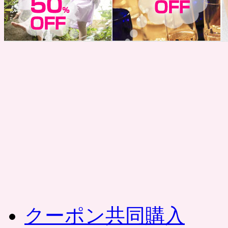
コ
ン
テ
ン
ツ
へ
ス
キ
ッ
プ
クーポン共同購入