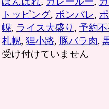
ぽんぱれ
,
カレールー
,
カ
トッピング
,
ポンパレ
,
ポ
幌
,
ライス大盛り
,
予約不
札幌
,
狸小路
,
豚バラ肉
,
受け付けていません