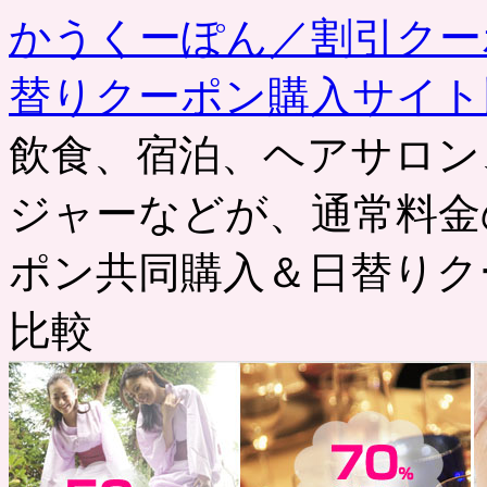
かうくーぽん／割引クー
替りクーポン購入サイト
飲食、宿泊、ヘアサロン
ジャーなどが、通常料金
ポン共同購入＆日替りク
比較