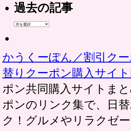
過去の記事
過
去
の
記
事
かうくーぽん／割引クー
替りクーポン購入サイ
ポン共同購入サイトまと
ポンのリンク集で、日替
ク！グルメやリラクゼー