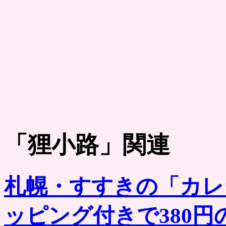
「
狸小路
」関連
札幌・すすきの「カレ
ッピング付きで380