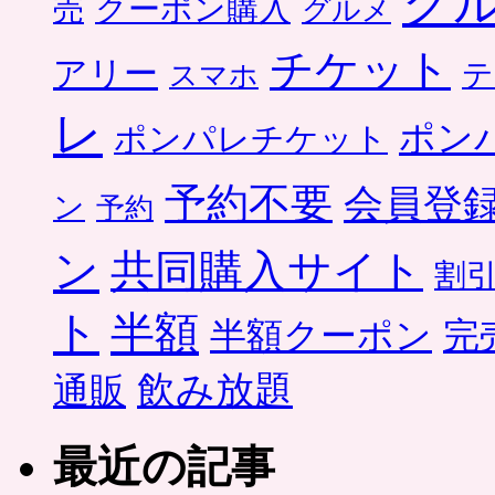
グ
クーポン購入
売
グルメ
チケット
アリー
テ
スマホ
レ
ポン
ポンパレチケット
予約不要
会員登
ン
予約
ン
共同購入サイト
割
ト
半額
半額クーポン
完
飲み放題
通販
最近の記事