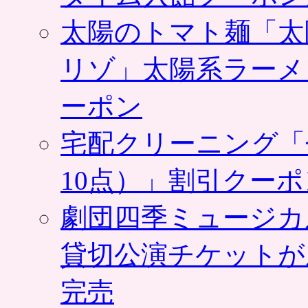
太陽のトマト麺「太
リゾ」太陽系ラーメ
ーポン
宅配クリーニング「
10点）」割引クー
劇団四季ミュージカ
貸切公演チケットが
完売