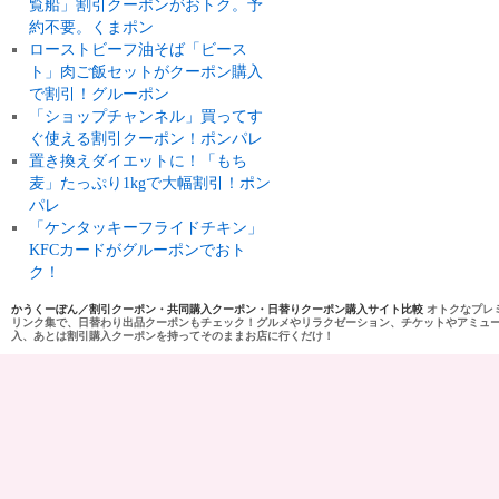
覧船」割引クーポンがおトク。予
約不要。くまポン
ローストビーフ油そば「ビース
ト」肉ご飯セットがクーポン購入
で割引！グルーポン
「ショップチャンネル」買ってす
ぐ使える割引クーポン！ポンパレ
置き換えダイエットに！「もち
麦」たっぷり1kgで大幅割引！ポン
パレ
「ケンタッキーフライドチキン」
KFCカードがグルーポンでおト
ク！
かうくーぽん／割引クーポン・共同購入クーポン・日替りクーポン購入サイト比較
オトクなプレ
リンク集で、日替わり出品クーポンもチェック！グルメやリラクゼーション、チケットやアミュ
入、あとは割引購入クーポンを持ってそのままお店に行くだけ！