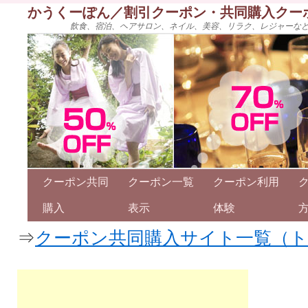
かうくーぽん／割引クーポン・共同購入クー
飲食、宿泊、ヘアサロン、ネイル、美容、リラク、レジャーな
クーポン共同
クーポン一覧
クーポン利用
購入
表示
体験
⇒
クーポン共同購入サイト一覧（