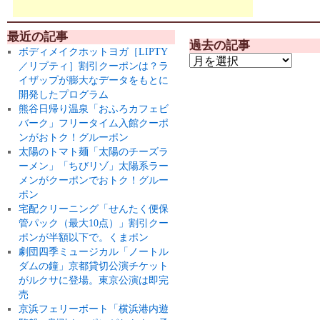
最近の記事
過去の記事
ボディメイクホットヨガ［LIPTY
／リプティ］割引クーポンは？ラ
イザップが膨大なデータをもとに
開発したプログラム
熊谷日帰り温泉「おふろカフェビ
バーク」フリータイム入館クーポ
ンがおトク！グルーポン
太陽のトマト麺「太陽のチーズラ
ーメン」「ちびリゾ」太陽系ラー
メンがクーポンでおトク！グルー
ポン
宅配クリーニング「せんたく便保
管パック（最大10点）」割引クー
ポンが半額以下で。くまポン
劇団四季ミュージカル「ノートル
ダムの鐘」京都貸切公演チケット
がルクサに登場。東京公演は即完
売
京浜フェリーボート「横浜港内遊