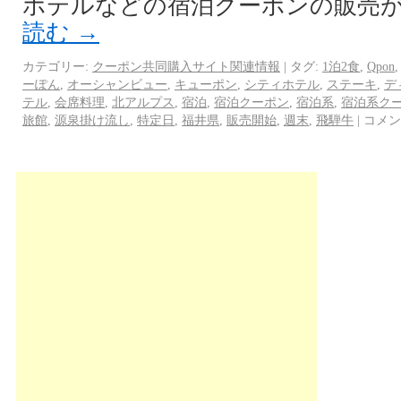
ホテルなどの宿泊クーポンの販売が
読む
→
カテゴリー:
クーポン共同購入サイト関連情報
|
タグ:
1泊2食
,
Qpon
ーぽん
,
オーシャンビュー
,
キューポン
,
シティホテル
,
ステーキ
,
デ
テル
,
会席料理
,
北アルプス
,
宿泊
,
宿泊クーポン
,
宿泊系
,
宿泊系ク
旅館
,
源泉掛け流し
,
特定日
,
福井県
,
販売開始
,
週末
,
飛騨牛
|
コメン