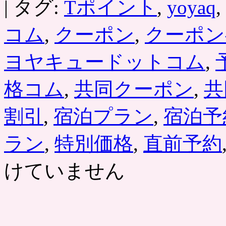
|
タグ:
Tポイント
,
yoyaq
,
コム
,
クーポン
,
クーポン
ヨヤキュードットコム
,
格コム
,
共同クーポン
,
共
割引
,
宿泊プラン
,
宿泊予
ラン
,
特別価格
,
直前予約
けていません