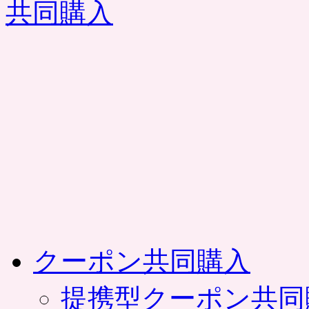
コ
ン
テ
ン
ツ
へ
ス
キ
ッ
プ
クーポン共同購入
提携型クーポン共同