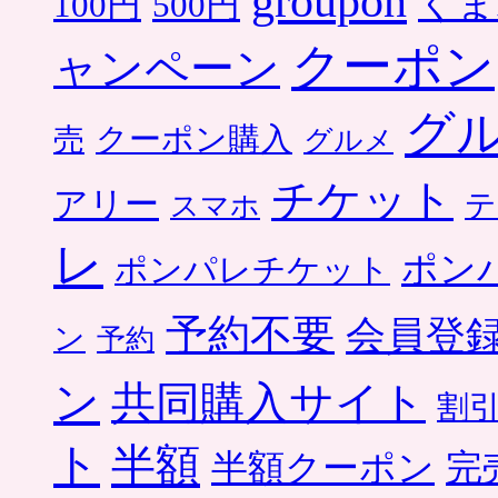
groupon
くま
500円
100円
クーポン
ャンペーン
グ
クーポン購入
売
グルメ
チケット
アリー
テ
スマホ
レ
ポン
ポンパレチケット
予約不要
会員登
ン
予約
ン
共同購入サイト
割
ト
半額
半額クーポン
完