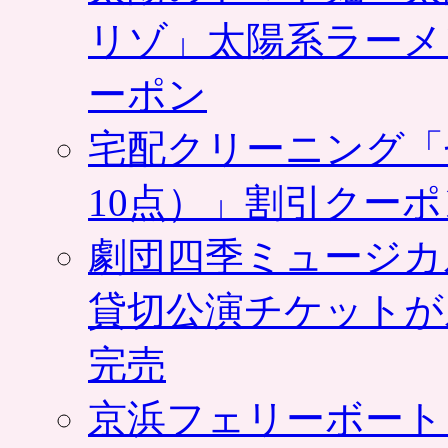
リゾ」太陽系ラーメ
ーポン
宅配クリーニング「
10点）」割引クー
劇団四季ミュージカ
貸切公演チケットが
完売
京浜フェリーボート