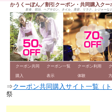
かうくーぽん／割引クーポン・共同購入クー
飲食、宿泊、ヘアサロン、ネイル、美容、リラク、レジャーな
クーポン共同
クーポン一覧
クーポン利用
購入
表示
体験
⇒
クーポン共同購入サイト一覧（
祭