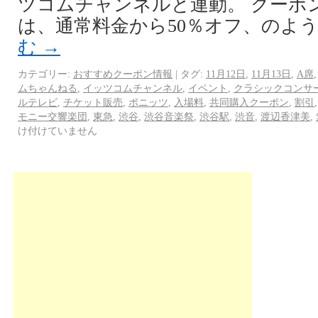
ツコムチャンネルと連動。 クーポ
は、通常料金から50％オフ、のよう
む
→
カテゴリー:
おすすめクーポン情報
|
タグ:
11月12日
,
11月13日
,
A席
ムちゃんねる
,
イッツコムチャンネル
,
イベント
,
クラシックコンサ
ルテレビ
,
チケット販売
,
ポニッツ
,
入場料
,
共同購入クーポン
,
割引
モニー交響楽団
,
東急
,
渋谷
,
渋谷音楽祭
,
渋谷駅
,
渋音
,
渡辺香津美
,
け付けていません