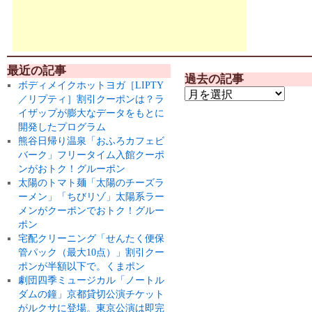
最近の記事
過去の記事
ボディメイクホットヨガ［LIPTY
／リプティ］割引クーポンは？ラ
イザップが膨大なデータをもとに
開発したプログラム
熊谷日帰り温泉「おふろカフェビ
バーク」フリータイム入館クーポ
ンがおトク！グルーポン
太陽のトマト麺「太陽のチーズラ
ーメン」「ちびリゾ」太陽系ラー
メンがクーポンでおトク！グルー
ポン
宅配クリーニング「せんたく便保
管パック（最大10点）」割引クー
ポンが半額以下で。くまポン
劇団四季ミュージカル「ノートル
ダムの鐘」京都貸切公演チケット
がルクサに登場。東京公演は即完