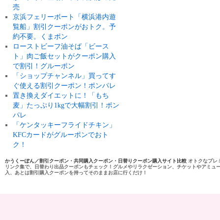
売
京浜フェリーボート「横浜港内遊
覧船」割引クーポンがおトク。予
約不要。くまポン
ローストビーフ油そば「ビース
ト」肉ご飯セットがクーポン購入
で割引！グルーポン
「ショップチャンネル」買ってす
ぐ使える割引クーポン！ポンパレ
置き換えダイエットに！「もち
麦」たっぷり1kgで大幅割引！ポン
パレ
「ケンタッキーフライドチキン」
KFCカードがグルーポンでおト
ク！
かうくーぽん／割引クーポン・共同購入クーポン・日替りクーポン購入サイト比較
オトクなプレ
リンク集で、日替わり出品クーポンもチェック！グルメやリラクゼーション、チケットやアミュ
入、あとは割引購入クーポンを持ってそのままお店に行くだけ！